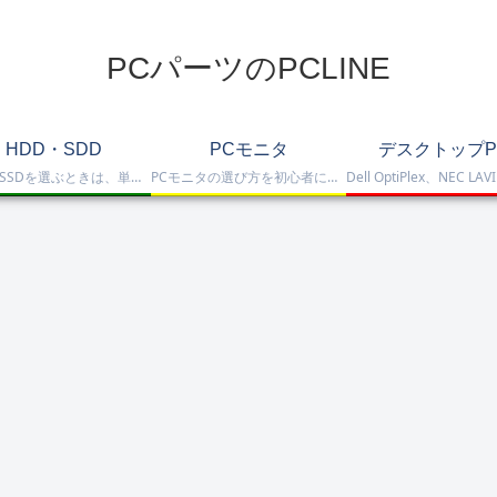
PCパーツのPCLINE
HDD・SDD
PCモニタ
デスクトップP
HDD・SSDを選ぶときは、単に容量だけを見るのではなく、保存重視なのか、高速化したいのか、NAS運用なのか、外付けで使いたいのかまで整理して選ぶことが大切です。このカテゴリでは、HDDとSSDの基本的な違いを踏まえつつ、保存容量をしっかり確保したい方向けのHDD、高速起動や作業効率を重視したい方向けのSSD、さらにNAS向けHDDやNVMe SSD、SATA SSD、外付けストレージまで比較しや…
PCモニタの選び方を初心者にも分かりやすく解説。ゲーミングモニタ、4K・高画質モニタ、モバイルモニタ、仕事・普段使い向けモニタまで、用途別に比較しやすくまとめています。