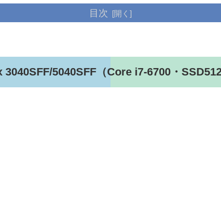
目次
40SFF/5040SFF（Core i7-6700・SSD5