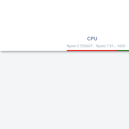
CPU
Ryzen 5 5500GT、Ryzen 7 9700X、Ryzen 7 9800X3D、Core Ultra 7 265K、Core i5-12400などを掲載したCPU一覧です。性能・価格・用途を比較しながら、自作PCやゲーミング向けの最適な1台を選べます。