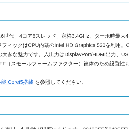
700（第6世代、4コア8スレッド、定格3.4GHz、ターボ時
CPU内蔵のIntel HD Graphics 530を利用。OSはW
力です。入出力はDisplayPort/HDMI出力、USB3.0
FF（スモールフォームファクター）筐体のため設置性
性能 Corei5搭載
を参照してください。