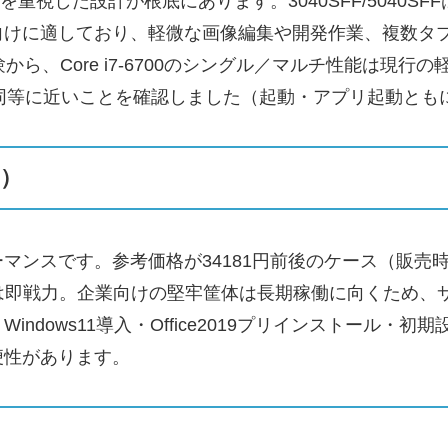
性を重視した設計が根底にあります。3040SFF/5040
向けに適しており、軽微な画像編集や開発作業、複数タ
ら、Core i7-6700のシングル／マルチ性能は現
新品同等に近いことを確認しました（起動・アプリ起動とも
）
マンスです。参考価格が34181円前後のケース（販売
せは即戦力。企業向けの堅牢筐体は長期稼働に向くため、
dows11導入・Office2019プリインストール・
便性があります。