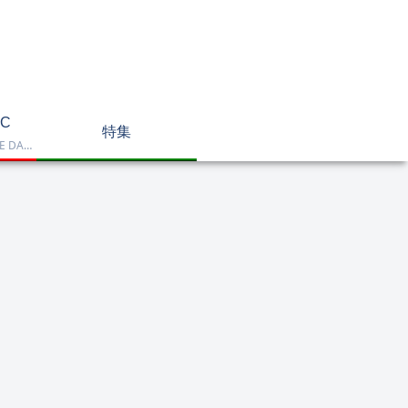
C
特集
Dell OptiPlex、NEC LAVIE DA770、HP DT 24-cr2000、ASUS V470VAK、Dell 24 AIO EC24250などを掲載したデスクトップPC一覧です。一体型や整備済み品を比較しながら、用途に合うモデルを選べます。