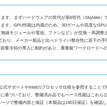
す。まずハードウェアの世代が第6世代（Skylake）
ります。GPU性能は内蔵のため、3Dゲームや高度なGP
（無線モジュールや電池、ファンなど）が交換・再調整
られており、メーカー新品と比べドライバ整合性に若干の
大容量冷却の導入に制約があり、重量級ワークロードへ
l公式サポートやIntelのプロセッサ仕様を参照することで確認
術仕様に基づいており、整備済み品でもベース性能はこれ
ージで整備内容と保証（本製品は180日保証）を確認