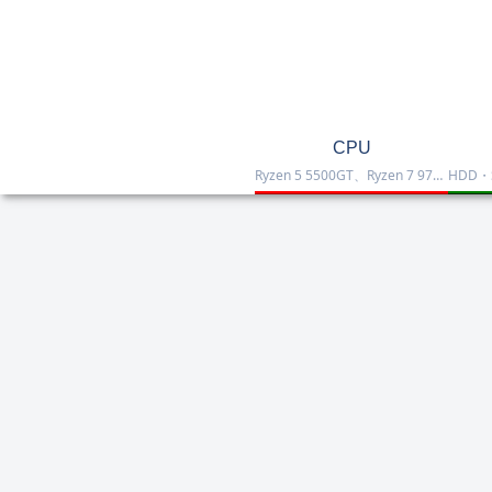
CPU
Ryzen 5 5500GT、Ryzen 7 9700X、Ryzen 7 9800X3D、Core Ultra 7 265K、Core i5-12400などを掲載したCPU一覧です。性能・価格・用途を比較しながら、自作PCやゲーミング向けの最適な1台を選べます。