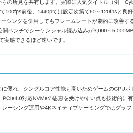
を共有します。実際に人気タイトル（例：Cyberpunk 20
0fps前後、1440pでは設定次第で60～120fpsと良好
レーシングを併用してもフレームレートが劇的に改善す
k等の公開ベンチでシーケンシャル読み込みが3,000～5,00
べて実感できるほど速いです。
のバランスに優れ、シングルコア性能も高いためゲームのCP
CIe4.0対応NVMeの恩恵を受けやすい点も技術的に有利
トレーシング運用や4Kネイティブゲーミングではグラフ