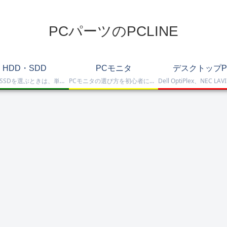
PCパーツのPCLINE
HDD・SDD
PCモニタ
デスクトップP
HDD・SSDを選ぶときは、単に容量だけを見るのではなく、保存重視なのか、高速化したいのか、NAS運用なのか、外付けで使いたいのかまで整理して選ぶことが大切です。このカテゴリでは、HDDとSSDの基本的な違いを踏まえつつ、保存容量をしっかり確保したい方向けのHDD、高速起動や作業効率を重視したい方向けのSSD、さらにNAS向けHDDやNVMe SSD、SATA SSD、外付けストレージまで比較しや…
PCモニタの選び方を初心者にも分かりやすく解説。ゲーミングモニタ、4K・高画質モニタ、モバイルモニタ、仕事・普段使い向けモニタまで、用途別に比較しやすくまとめています。