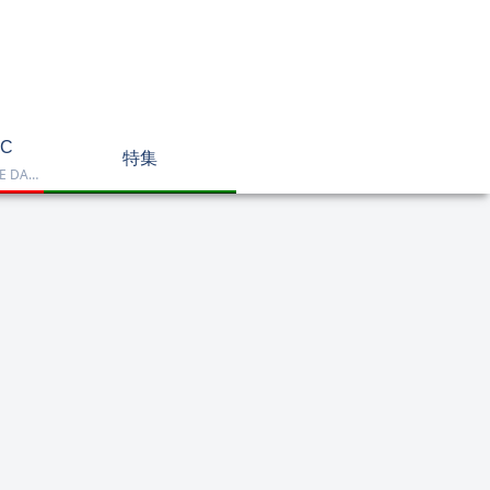
C
特集
Dell OptiPlex、NEC LAVIE DA770、HP DT 24-cr2000、ASUS V470VAK、Dell 24 AIO EC24250などを掲載したデスクトップPC一覧です。一体型や整備済み品を比較しながら、用途に合うモデルを選べます。