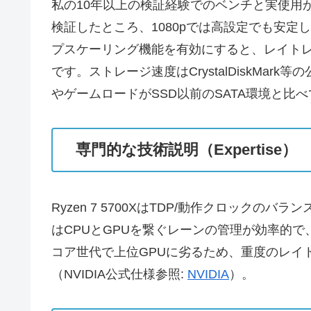
私の10年以上の検証経験でのベンチと実使用からの所見
検証したところ、1080pでは高設定でも安定して10
プスケーリング機能を有効にすると、レイト
です。ストレージ速度はCrystalDiskMar
やゲームロードがSSD以前のSATA環境と比
専門的な技術説明（Expertise）
Ryzen 7 5700XはTDP/動作クロック
はCPUとGPUを繋ぐレーンの管理が効率的で、P
コア世代で上位GPUに劣るため、重度のレイ
（NVIDIA公式仕様参照:
NVIDIA
）。