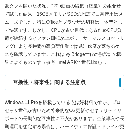
数タブを開いた状況、720p動画の編集（軽量）の組合せ
で試した結果、16GBメモリとSSDの恩恵で日常使用はス
ムーズでした。特にOfficeとブラウザの切替は一体型とし
て快適です。しかし、CPUが古い世代であるためCPU負
荷が継続するとファン回転が上がり、サーマルスロットリ
ングにより長時間の高負荷作業では処理速度が落ちるケー
スを確認しています。これはIvy Bridge世代の熱設計の限
界によるものです（参考: Intel ARKで世代比較）。
互換性・将来性に関する注意点
Windows 11 Proを搭載している点は好材料ですが、プロ
セッサ世代が古いため将来的なOS更新やセキュリティサ
ポートの長期的な互換性に不安があります。企業導入や長
期運用を想定する場合は、ハードウェア保証・ドライバ更