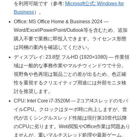
を利用可能です（参考:
Microsoft公式: Windows for
Business
）。
Office: MS Office Home & Business 2024 —
Word/Excel/PowerPoint/Outlook等を含むため、追加
購入不要で業務に即投入できます。ライセンス形態
は同梱の案内を確認してください。
ディスプレイ: 23.8型 フルHD (1920×1080) — 作業領
域は一般的な事務作業やマルチウィンドウで十分。
視野角や色再現は製品ごとの差が出るため、色正確
性を重視するクリエイティブ用途には外部モニタ検
討を推奨します。
CPU: Intel Core i7-3520M — 2コア/4スレッドのモバ
イルCPU。クロックはターボ時に向上しますが、世
代が古くシングルスレッド性能は現行第10世代以降
のCPUに劣ります。Web閲覧やOffice作業は問題あり
ませんが、重いマルチスレッド処理や最新ゲーム、