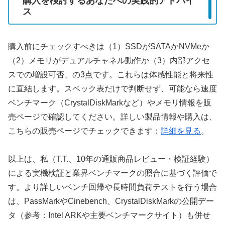
購入を検討するあなたへの実践的アドバイ
ス
購入前にチェックすべきは（1）SSDがSATAかNVMeか
（2）メモリがデュアルチャネル動作か（3）内部アクセ
スでの増設可否、の3点です。これらは体感性能と将来性
に直結します。スペック表だけで判断せず、可能なら速度
ベンチマーク（CrystalDiskMarkなど）やメモリ情報を販
売ページで確認してください。詳しい製品情報や購入は、
こちらの販売ページでチェックできます：
詳細を見る
。
以上は、私（T.T.、10年の通販商品レビュー・検証経験）
による実機検証と業界ベンチマークの照合に基づく評価で
す。より詳しいベンチ回帰や長時間負荷テストを行う場合
は、PassMarkやCinebench、CrystalDiskMarkの公開デー
タ（参考：Intel ARKや主要ベンチマークサイト）も併せ