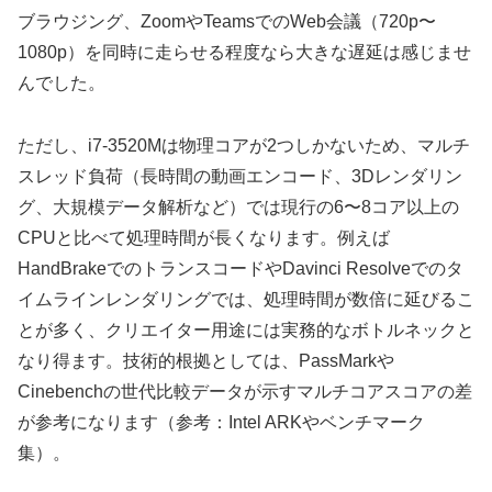
ブラウジング、ZoomやTeamsでのWeb会議（720p〜
1080p）を同時に走らせる程度なら大きな遅延は感じませ
んでした。
ただし、i7-3520Mは物理コアが2つしかないため、マルチ
スレッド負荷（長時間の動画エンコード、3Dレンダリン
グ、大規模データ解析など）では現行の6〜8コア以上の
CPUと比べて処理時間が長くなります。例えば
HandBrakeでのトランスコードやDavinci Resolveでのタ
イムラインレンダリングでは、処理時間が数倍に延びるこ
とが多く、クリエイター用途には実務的なボトルネックと
なり得ます。技術的根拠としては、PassMarkや
Cinebenchの世代比較データが示すマルチコアスコアの差
が参考になります（参考：Intel ARKやベンチマーク
集）。