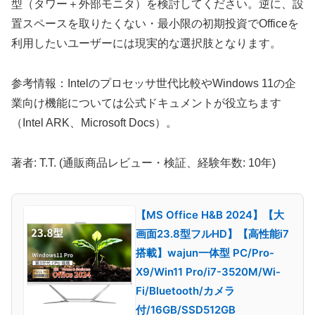
型（タワー＋外部モニタ）を検討してください。逆に、設
置スペースを取りたくない・最小限の初期投資でOfficeを
利用したいユーザーには現実的な選択肢となります。
参考情報：Intelのプロセッサ世代比較やWindows 11の企
業向け機能については公式ドキュメントが役立ちます
（Intel ARK、Microsoft Docs）。
著者: T.T. (通販商品レビュー・検証、経験年数: 10年)
【MS Office H&B 2024】【大
画面23.8型フルHD】【高性能i7
搭載】wajun一体型 PC/Pro-
X9/Win11 Pro/i7-3520M/Wi-
Fi/Bluetooth/カメラ
付/16GB/SSD512GB