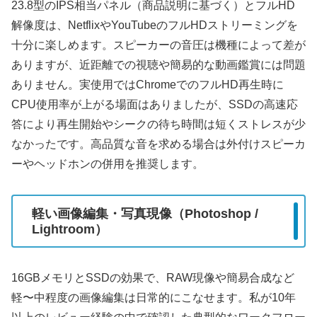
23.8型のIPS相当パネル（商品説明に基づく）とフルHD
解像度は、NetflixやYouTubeのフルHDストリーミングを
十分に楽しめます。スピーカーの音圧は機種によって差が
ありますが、近距離での視聴や簡易的な動画鑑賞には問題
ありません。実使用ではChromeでのフルHD再生時に
CPU使用率が上がる場面はありましたが、SSDの高速応
答により再生開始やシークの待ち時間は短くストレスが少
なかったです。高品質な音を求める場合は外付けスピーカ
ーやヘッドホンの併用を推奨します。
軽い画像編集・写真現像（Photoshop /
Lightroom）
16GBメモリとSSDの効果で、RAW現像や簡易合成など
軽〜中程度の画像編集は日常的にこなせます。私が10年