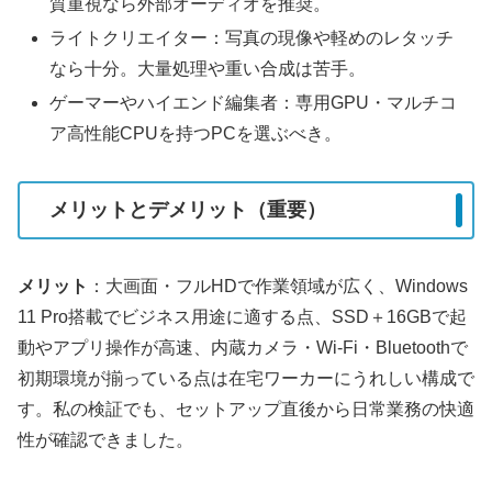
質重視なら外部オーディオを推奨。
ライトクリエイター：写真の現像や軽めのレタッチ
なら十分。大量処理や重い合成は苦手。
ゲーマーやハイエンド編集者：専用GPU・マルチコ
ア高性能CPUを持つPCを選ぶべき。
メリットとデメリット（重要）
メリット
：大画面・フルHDで作業領域が広く、Windows
11 Pro搭載でビジネス用途に適する点、SSD＋16GBで起
動やアプリ操作が高速、内蔵カメラ・Wi‑Fi・Bluetoothで
初期環境が揃っている点は在宅ワーカーにうれしい構成で
す。私の検証でも、セットアップ直後から日常業務の快適
性が確認できました。