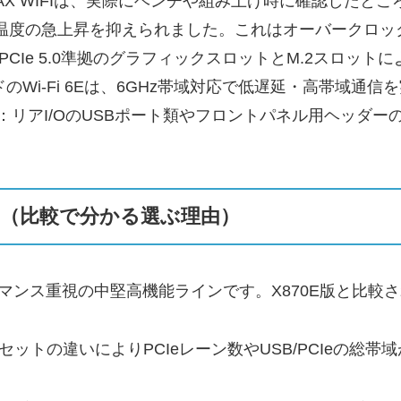
WK MAX WIFIは、実際にベンチや組み上げ時に確認し
温度の急上昇を抑えられました。これはオーバークロックや
：PCIe 5.0準拠のグラフィックスロットとM.2スロッ
のWi‑Fi 6Eは、6GHz帯域対応で低遅延・高帯域
/O：リアI/OのUSBポート類やフロントパネル用ヘッ
（比較で分かる選ぶ理由）
ォーマンス重視の中堅高機能ラインです。X870E版と比
：チップセットの違いによりPCIeレーン数やUSB/PCIeの総