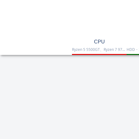
CPU
Ryzen 5 5500GT、Ryzen 7 9700X、Ryzen 7 9800X3D、Core Ultra 7 265K、Core i5-12400などを掲載したCPU一覧です。性能・価格・用途を比較しながら、自作PCやゲーミング向けの最適な1台を選べます。