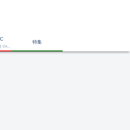
C
特集
Dell OptiPlex、NEC LAVIE DA770、HP DT 24-cr2000、ASUS V470VAK、Dell 24 AIO EC24250などを掲載したデスクトップPC一覧です。一体型や整備済み品を比較しながら、用途に合うモデルを選べます。