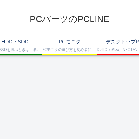
PCパーツのPCLINE
HDD・SDD
PCモニタ
デスクトップP
HDD・SSDを選ぶときは、単に容量だけを見るのではなく、保存重視なのか、高速化したいのか、NAS運用なのか、外付けで使いたいのかまで整理して選ぶことが大切です。このカテゴリでは、HDDとSSDの基本的な違いを踏まえつつ、保存容量をしっかり確保したい方向けのHDD、高速起動や作業効率を重視したい方向けのSSD、さらにNAS向けHDDやNVMe SSD、SATA SSD、外付けストレージまで比較しや…
PCモニタの選び方を初心者にも分かりやすく解説。ゲーミングモニタ、4K・高画質モニタ、モバイルモニタ、仕事・普段使い向けモニタまで、用途別に比較しやすくまとめています。