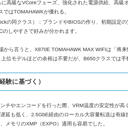
さらに高級なVCoreフェーズ、強化された電源供給、高
ではTOMAHAWKが優れる。
Rockの同クラス）：ブランドやBIOSの作り、初期設定の安定
OCのしやすさで好みが分かれます。
言うと、X870E TOMAHAWK MAX WIFIは「将来
上位モデルほどの余裕は不要だが、B650クラスでは
経験に基づく）
て長時間ベンチやエンコードを行った際、VRM温度の安定性
ミング遅延も低く、2.5GbE経由のローカル大容量転送は
設定でき、メモリのXMP（EXPO）適用も容易でした。