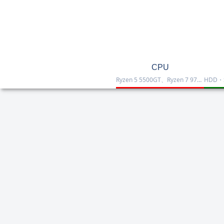
CPU
Ryzen 5 5500GT、Ryzen 7 9700X、Ryzen 7 9800X3D、Core Ultra 7 265K、Core i5-12400などを掲載したCPU一覧です。性能・価格・用途を比較しながら、自作PCやゲーミング向けの最適な1台を選べます。