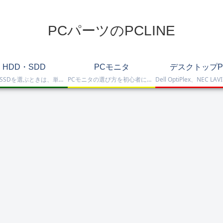
PCパーツのPCLINE
HDD・SDD
PCモニタ
デスクトップP
HDD・SSDを選ぶときは、単に容量だけを見るのではなく、保存重視なのか、高速化したいのか、NAS運用なのか、外付けで使いたいのかまで整理して選ぶことが大切です。このカテゴリでは、HDDとSSDの基本的な違いを踏まえつつ、保存容量をしっかり確保したい方向けのHDD、高速起動や作業効率を重視したい方向けのSSD、さらにNAS向けHDDやNVMe SSD、SATA SSD、外付けストレージまで比較しや…
PCモニタの選び方を初心者にも分かりやすく解説。ゲーミングモニタ、4K・高画質モニタ、モバイルモニタ、仕事・普段使い向けモニタまで、用途別に比較しやすくまとめています。