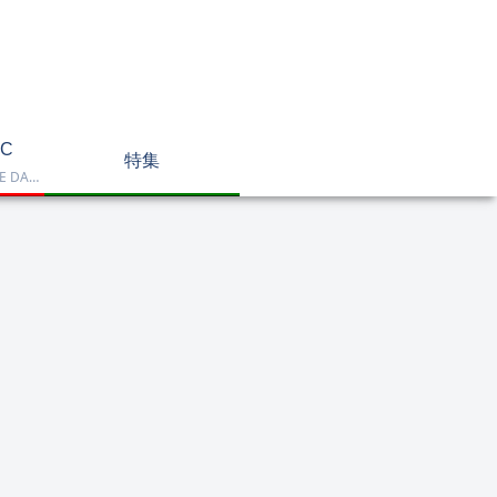
C
特集
Dell OptiPlex、NEC LAVIE DA770、HP DT 24-cr2000、ASUS V470VAK、Dell 24 AIO EC24250などを掲載したデスクトップPC一覧です。一体型や整備済み品を比較しながら、用途に合うモデルを選べます。