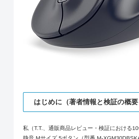
はじめに（著者情報と検証の概要
私（T.T.、通販商品レビュー・検証における1
静音 Mサイズ 5ボタン（型番 M-XGM30