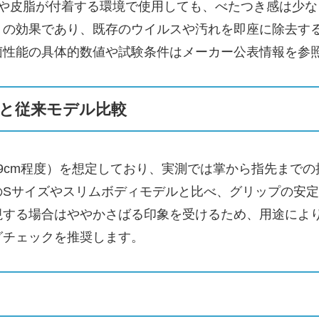
汗や皮脂が付着する環境で使用しても、べたつき感は少
」の効果であり、既存のウイルスや汚れを即座に除去す
菌性能の具体的数値や試験条件はメーカー公表情報を参
と従来モデル比較
19cm程度）を想定しており、実測では掌から指先まで
のSサイズやスリムボディモデルと比べ、グリップの安
視する場合はややかさばる印象を受けるため、用途によ
グチェックを推奨します。