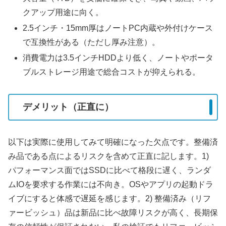
クアップ用途に向く。
2.5インチ・15mm厚はノートPC内蔵や外付けケース
で互換性がある（ただし厚み注意）。
消費電力は3.5インチHDDより低く、ノートやポータ
ブルストレージ用途で総合コストが抑えられる。
デメリット（正直に）
以下は実際に使用してみて明確になった欠点です。整備済
み品である点によるリスクを含めて正直に記します。1)
パフォーマンス面ではSSDに比べて格段に遅く、ランダ
ムIOを要求する作業には不向き。OSやアプリの起動ドラ
イブにすると体感で遅延を感じます。2) 整備済み（リフ
ァービッシュ）品は新品に比べ故障リスクが高く、長期保