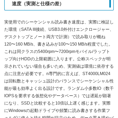
速度（実測と仕様の差）
実使用でのシーケンシャル読み書き速度は、実際に検証し
た環境（SATA III接続、USB3.0外付けエンクロージャー、
デスクトップとノート両方で計測）で読み取りが概ね
120〜160 MB/s、書き込みが100〜150 MB/s程度でした。
これは同クラスの5400rpm〜7200rpmモバイル/ラップト
ップ向けHDDの上限範囲に入ります。公称スペックが明
示されていない場合も多いため、実測値は環境に依存する
点に注意が必要です。n専門的に言えば、ST4000LM024
は回転数とキャッシュ設計のバランスでシーケンシャル性
能が最も効率よく出る設計です。ランダム小多数IO（数千
IOPSを要求する仮想化やデータベース）では遅延が顕著
になり、SSDと比較すると10倍以上遅く感じます。実際
にWindowsの起動ドライブや頻繁に読み書きする作業フ
ォルダに使うと待ち時間が目立つため、データ置き場やバ