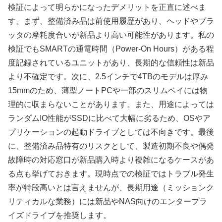
検証によって明らかになったデメリットを正直に述べま
す。まず、整備済み品は前使用履歴があり、ヘッドやプラ
ッタの摩耗度合いが新品より高い可能性があります。私の
検証でもSMARTの通電時間（Power-On Hours）がある程
度記録されているユニットがあり、長期的な信頼性は新品
より不確定です。次に、2.5インチで4TBのモデルは厚み
15mmのため、薄型ノートPCや一部のスリムベイには物
理的に収まらないことがあります。また、用途によっては
ランダムIO性能がSSDに比べて大幅に劣るため、OSやア
プリケーションの起動ドライブとしては不向きです。最後
に、整備済み品特有のリスクとして、製造初期不良や偶発
故障時の対応窓口が新品購入時より複雑になるケースがあ
る点も挙げておきます。現時点での検証ではトラブル発生
率が特段高いとは言えませんが、長期用途（ミッションク
リティカルな業務）には新品やNAS向けのエンタープラ
イズドライブを推奨します。