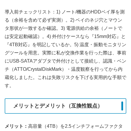
導入前チェックリスト：1) ノート/機器のHDDベイ厚を測
る（余裕を含めて必ず実測）。2) ベイのネジ穴とマウン
タ形状が一致するか確認。3) 電源供給の余裕（ノートで
は安定起動確認）。4) 外付けケースなら『15mm対応』と
『4TB対応』を明記しているか。5) 温度・振動モニタリン
グツールを用意。実際に私が交換作業を行った際は、事前
にUSB-SATAアダプタで外付けとして接続し、認識・ベン
チ（ATTO/CrystalDiskMark）・温度観察を行ってから内
蔵化しました。これは失敗リスクを下げる実用的な手順で
す。
メリットとデメリット（互換性観点）
メリット：
高容量（4TB）を2.5インチフォームファクタ