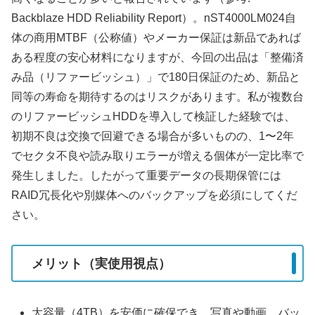
Backblaze HDD Reliability Report）。nST4000LM024自
体の商用MTBF（公称値）やメーカー保証は新品であれば
ある程度の安心材料になりますが、今回の出品は「整備済
み品（リファービッシュ）」で180日保証のため、新品と
同等の寿命を期待するのはリスクがあります。私が複数台
のリファービッシュHDDを導入して検証した経験では、
初期不良は交換で回避できる場合が多いものの、1〜2年
でセクタ不良や読み取りエラーが増える個体が一定比率で
発生しました。したがって重要データの長期保管には
RAID冗長化や別媒体へのバックアップを必須にしてくだ
さい。
メリット（実使用視点）
大容量（4TB）を安価に確保でき、写真や動画、バッ