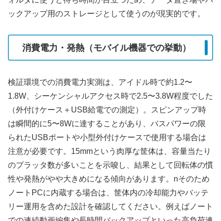
ックアップ用のストレージとして使うのが現実的です。
消費電力・発熱（モバイル機器での挙動）
検証環境での消費電力実測は、アイドル時で約1.2〜
1.8W、シーケンシャルアクセス時で2.5〜3.8W程度でした
（外付けケース＋USB給電での測定）。スピンアップ時
は瞬間的に5〜8Wに達することがあり、バスパワーの限
られたUSBポートや小型外付けケースで使用する場合は
注意が必要です。15mmという肉厚な筐体は、容量当たり
のプラッタ数が多いことを示唆し、結果として回転体の慣
性や発熱がやや大きめになる傾向があります。nそのため
ノートPCに内蔵する場合は、筐体内の冷却能力やバッテ
リー運用を含めた設計を確認してください。例えばノート
での連続動画編集や長時間バックアップといった高負荷連