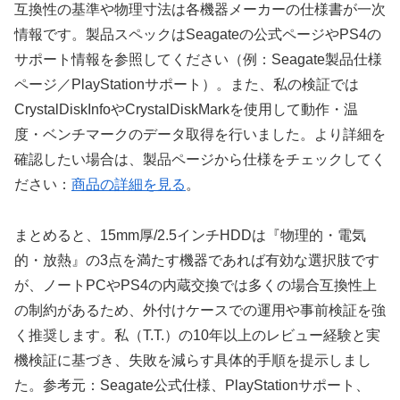
互換性の基準や物理寸法は各機器メーカーの仕様書が一次
情報です。製品スペックはSeagateの公式ページやPS4の
サポート情報を参照してください（例：Seagate製品仕様
ページ／PlayStationサポート）。また、私の検証では
CrystalDiskInfoやCrystalDiskMarkを使用して動作・温
度・ベンチマークのデータ取得を行いました。より詳細を
確認したい場合は、製品ページから仕様をチェックしてく
ださい：
商品の詳細を見る
。
まとめると、15mm厚/2.5インチHDDは『物理的・電気
的・放熱』の3点を満たす機器であれば有効な選択肢です
が、ノートPCやPS4の内蔵交換では多くの場合互換性上
の制約があるため、外付けケースでの運用や事前検証を強
く推奨します。私（T.T.）の10年以上のレビュー経験と実
機検証に基づき、失敗を減らす具体的手順を提示しまし
た。参考元：Seagate公式仕様、PlayStationサポート、