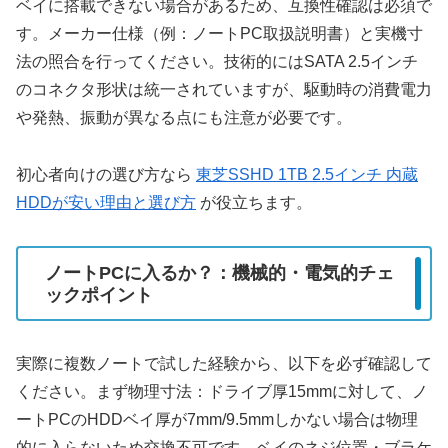
ベイに搭載できない場合があるため、互換性確認は必須で
す。メーカー仕様（例：ノートPC取扱説明書）と実機寸
法の照合を行ってください。技術的にはSATA 2.5インチ
のコネクタ形状は統一されていますが、駆動時の消費電力
や発熱、振動が異なる点にも注意が必要です。
初心者向けの選び方なら
東芝SSHD 1TB 2.5インチ 内蔵
HDDが安い理由と選び方
が役立ちます。
ノートPCに入るか？：機械的・電気的チェ
ックポイント
実際に複数ノートで試した経験から、以下を必ず確認して
ください。まず物理寸法：ドライブ厚15mmに対して、ノ
ートPCのHDDベイ厚が7mm/9.5mmしかない場合は物理
的に入らないため交換不可です。ベイのネジ位置・ブラケ