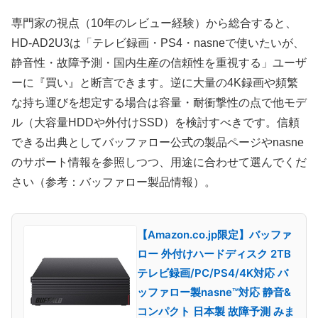
専門家の視点（10年のレビュー経験）から総合すると、
HD-AD2U3は「テレビ録画・PS4・nasneで使いたいが、
静音性・故障予測・国内生産の信頼性を重視する」ユーザ
ーに『買い』と断言できます。逆に大量の4K録画や頻繁
な持ち運びを想定する場合は容量・耐衝撃性の点で他モデ
ル（大容量HDDや外付けSSD）を検討すべきです。信頼
できる出典としてバッファロー公式の製品ページやnasne
のサポート情報を参照しつつ、用途に合わせて選んでくだ
さい（参考：バッファロー製品情報）。
【Amazon.co.jp限定】バッファ
ロー 外付けハードディスク 2TB
テレビ録画/PC/PS4/4K対応 バ
ッファロー製nasne™対応 静音&
コンパクト 日本製 故障予測 みま