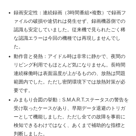
録画安定性：連続録画（3時間番組×複数）で録画フ
ァイルの破損や途切れは発生せず、録画機器側での
認識も安定していました。従来機で見られたごく稀
な認識エラーは今回の機種では再現しませんでし
た。
動作音と発熱：アイドル時は非常に静かで、夜間の
リビング利用でもほとんど気になりません。長時間
連続稼働時は表面温度が上がるものの、放熱は問題
範囲内でした。ただし密閉環境下では放熱対策が必
要です。
みまもり合図の挙動：S.M.A.R.T.ステータスの警告を
受け取ったケースがあり、早期データ退避のトリガ
ーとして機能しました。ただし全ての故障を事前に
検知できるわけではなく、あくまで補助的な指標と
判断しました。