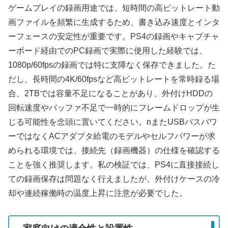
ゲームプレイの録画用途では、短時間の高ビットレート動
画ファイルを頻繁に生成するため、書き込み速度とインタ
ーフェースの安定性が重要です。PS4の録画やキャプチャ
ーボード経由でのPC録画で実際に使用した経験では、
1080p/60fpsの録画では特に支障なく保存できました。た
だし、長時間の4K/60fpsなど高ビットレートを常時録る場
合、2TBでは容量不足になることがあり、外付けHDDの
回転速度やバッファ不足で一時的にフレームドロップが生
じる可能性を念頭に置いてください。nまたUSBバスパワ
ーではなくACアダプタ給電のモデルやセルフパワーが求
められる環境では、接続先（録画機器）の仕様を確認する
ことを強く推奨します。私の検証では、PS4に直接接続し
ての録画保存は問題なく行えましたが、外付けケースの冷
却や連続稼働時の温度上昇に注意が必要でした。