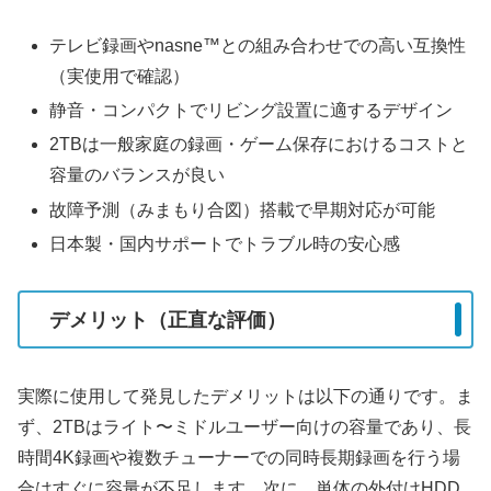
テレビ録画やnasne™との組み合わせでの高い互換性
（実使用で確認）
静音・コンパクトでリビング設置に適するデザイン
2TBは一般家庭の録画・ゲーム保存におけるコストと
容量のバランスが良い
故障予測（みまもり合図）搭載で早期対応が可能
日本製・国内サポートでトラブル時の安心感
デメリット（正直な評価）
実際に使用して発見したデメリットは以下の通りです。ま
ず、2TBはライト〜ミドルユーザー向けの容量であり、長
時間4K録画や複数チューナーでの同時長期録画を行う場
合はすぐに容量が不足します。次に、単体の外付けHDD