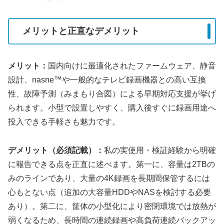
メリットと正直なデメリット
メリット：
国内向けに最適化されたファームウェア、静音
設計、nasne™や一般的なテレビ録画機器との高い互換
性、故障予測（みまもり合図）による早期対応支援が挙げ
られます。小型で設置しやすく、購入後すぐに録画用途へ
投入できる手軽さも魅力です。
デメリット（必須記載）：
私の実使用・検証経験から明確
に報告できる点を正直に述べます。第一に、容量は2TBの
みのラインであり、大量の4K録画を長期間保管するには
心もとない点（追加の大容量HDDやNASを検討する必要
あり）。第二に、筐体の小型化により密閉環境では放熱が
弱くなるため、長時間の連続録画や高負荷連続バックアッ