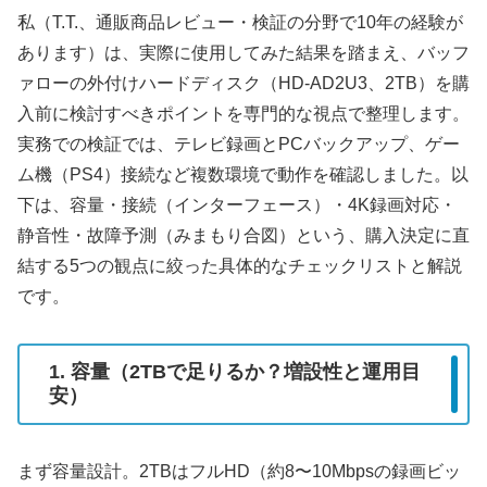
私（T.T.、通販商品レビュー・検証の分野で10年の経験が
あります）は、実際に使用してみた結果を踏まえ、バッフ
ァローの外付けハードディスク（HD-AD2U3、2TB）を購
入前に検討すべきポイントを専門的な視点で整理します。
実務での検証では、テレビ録画とPCバックアップ、ゲー
ム機（PS4）接続など複数環境で動作を確認しました。以
下は、容量・接続（インターフェース）・4K録画対応・
静音性・故障予測（みまもり合図）という、購入決定に直
結する5つの観点に絞った具体的なチェックリストと解説
です。
1. 容量（2TBで足りるか？増設性と運用目
安）
まず容量設計。2TBはフルHD（約8〜10Mbpsの録画ビッ