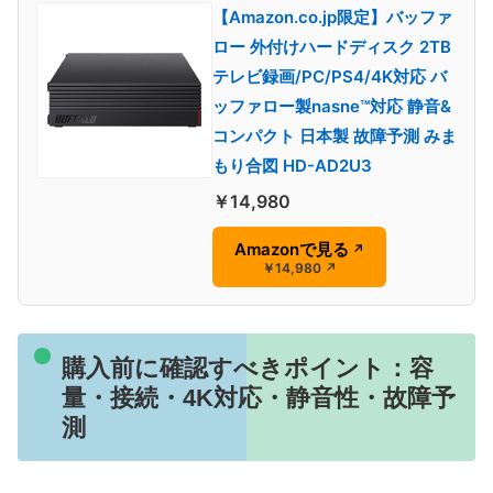
【Amazon.co.jp限定】バッファ
ロー 外付けハードディスク 2TB
テレビ録画/PC/PS4/4K対応 バ
ッファロー製nasne™対応 静音&
コンパクト 日本製 故障予測 みま
もり合図 HD-AD2U3
￥14,980
Amazonで見る
↗
￥14,980
↗
購入前に確認すべきポイント：容
量・接続・4K対応・静音性・故障予
測