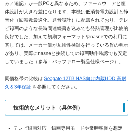
み／追記）が一般PCと異なるため、ファームウェアと筐
体設計が大きな差になります。本機は低消費電力設計と静
音化（回転数最適化、遮音設計）に配慮されており、テレ
ビ録画のような長時間連続書き込みでも発熱管理が比較的
良好でした。加えて初期フォーマットやnasneでの利用に
関しては、メーカー側が互換性検証を行っている旨の明示
があり、実際にnasneと接続しての録画動作確認でも安定
していました（参考：バッファロー製品仕様ページ）。
同価格帯の比較は
Seagate 12TB NAS向け内蔵HDD 高耐
久＆3年保証
を参照してください。
技術的なメリット（具体例）
テレビ録画対応：録画専用モードや常時稼働を想定