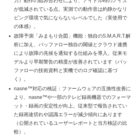
力）動作の組み合わせにより、アイドル時のノイズ
が低減されている点。実測での動作音は約静かなリ
ビング環境で気にならないレベルでした（実使用で
の体感）。
故障予測「みまもり合図」機能：独自のS.M.A.R.T.解
析に加え、バッファロー独自の閾値とクラウド連携
により故障の兆候を通知する仕組みを導入。従来モ
デルより早期警告の精度が改善されています（バッ
ファローの技術資料と実機でのログ確認に基づ
く）。
nasne™対応の検証：ファームウェアの互換性改善に
より、nasne™や一部のテレビ録画機器でのフォーマ
ット・録画の安定性が向上。従来型で報告されてい
た録画途切れや認識エラーが減少傾向にあります
（公開されているユーザーレポートと当方検証の比
較）。