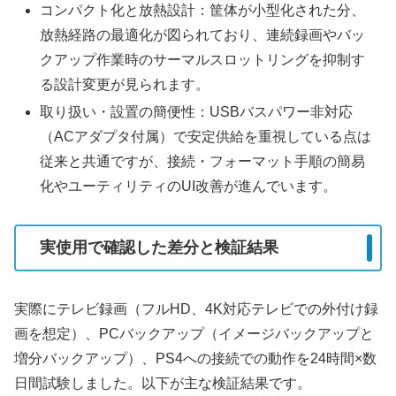
コンパクト化と放熱設計：筐体が小型化された分、
放熱経路の最適化が図られており、連続録画やバッ
クアップ作業時のサーマルスロットリングを抑制す
る設計変更が見られます。
取り扱い・設置の簡便性：USBバスパワー非対応
（ACアダプタ付属）で安定供給を重視している点は
従来と共通ですが、接続・フォーマット手順の簡易
化やユーティリティのUI改善が進んでいます。
実使用で確認した差分と検証結果
実際にテレビ録画（フルHD、4K対応テレビでの外付け録
画を想定）、PCバックアップ（イメージバックアップと
増分バックアップ）、PS4への接続での動作を24時間×数
日間試験しました。以下が主な検証結果です。