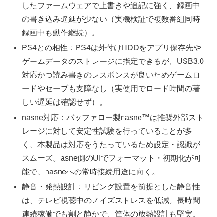
したファームウェアで上書きや追記に強く、録画中
の書き込み遅延が少ない（実機検証で複数番組同時
録画中も動作継続）。
PS4との相性：PS4は外付けHDDをアプリ保存先や
ゲームデータのストレージに指定できるが、USB3.0
対応かつ読み書きのレスポンスが良いためゲームロ
ードやセーブも支障なし（実使用でロード時間の著
しい遅延は確認せず）。
nasne対応：バッファロー製nasne™は推奨外部スト
レージに対して安定性試験を行っていることが多
く、本製品は対応をうたっているため設定・認識が
スムーズ。asne側のUIでフォーマット・初期化が可
能で、nasneへの常時接続用途に向く。
静音・発熱設計：リビング設置を前提とした静音性
は、テレビ視聴中のノイズストレスを低減。長時間
連続稼働でも割と静かで、筐体の放熱設計も堅実。