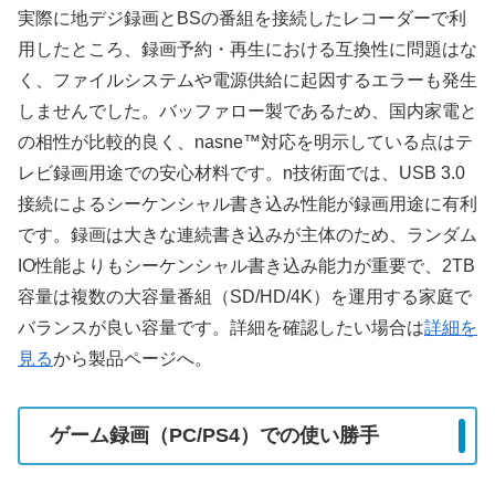
実際に地デジ録画とBSの番組を接続したレコーダーで利
用したところ、録画予約・再生における互換性に問題はな
く、ファイルシステムや電源供給に起因するエラーも発生
しませんでした。バッファロー製であるため、国内家電と
の相性が比較的良く、nasne™対応を明示している点はテ
レビ録画用途での安心材料です。n技術面では、USB 3.0
接続によるシーケンシャル書き込み性能が録画用途に有利
です。録画は大きな連続書き込みが主体のため、ランダム
IO性能よりもシーケンシャル書き込み能力が重要で、2TB
容量は複数の大容量番組（SD/HD/4K）を運用する家庭で
バランスが良い容量です。詳細を確認したい場合は
詳細を
見る
から製品ページへ。
ゲーム録画（PC/PS4）での使い勝手