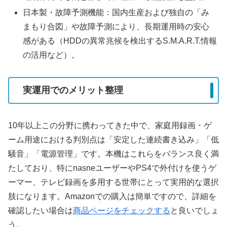
日本製・故障予測機能：国内生産および独自の「み
まもり合図」や故障予測により、長期運用時の安心
感がある（HDDの異常兆候を検出するS.M.A.R.T.情報
の活用など）。
実運用でのメリット整理
10年以上この分野に携わってきた中で、家庭用録画・ゲ
ーム用途における判別点は「安定した連続書き込み」「低
騒音」「電源管理」です。本機はこれらをバランス良く満
たしており、特にnasneユーザーやPS4で外付けを使うゲ
ーマー、テレビ録画を多用する世帯にとって実用的な選択
肢になります。Amazonでの購入は簡単ですので、詳細を
確認したい場合は
商品ページをチェックする
と良いでしょ
う。