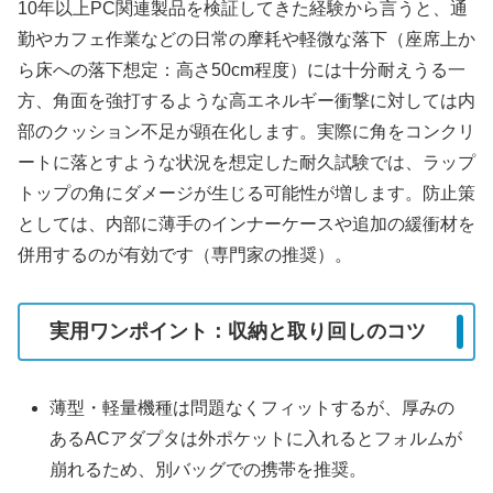
10年以上PC関連製品を検証してきた経験から言うと、通
勤やカフェ作業などの日常の摩耗や軽微な落下（座席上か
ら床への落下想定：高さ50cm程度）には十分耐えうる一
方、角面を強打するような高エネルギー衝撃に対しては内
部のクッション不足が顕在化します。実際に角をコンクリ
ートに落とすような状況を想定した耐久試験では、ラップ
トップの角にダメージが生じる可能性が増します。防止策
としては、内部に薄手のインナーケースや追加の緩衝材を
併用するのが有効です（専門家の推奨）。
実用ワンポイント：収納と取り回しのコツ
薄型・軽量機種は問題なくフィットするが、厚みの
あるACアダプタは外ポケットに入れるとフォルムが
崩れるため、別バッグでの携帯を推奨。