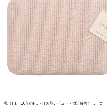
私（T.T.、10年のPC・IT製品レビュー・検証経験）は、実