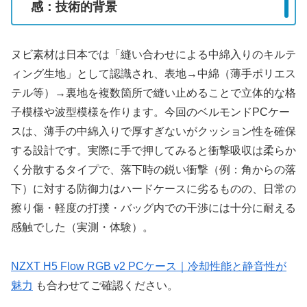
感：技術的背景
ヌビ素材は日本では「縫い合わせによる中綿入りのキルテ
ィング生地」として認識され、表地→中綿（薄手ポリエス
テル等）→裏地を複数箇所で縫い止めることで立体的な格
子模様や波型模様を作ります。今回のベルモンドPCケー
スは、薄手の中綿入りで厚すぎないがクッション性を確保
する設計です。実際に手で押してみると衝撃吸収は柔らか
く分散するタイプで、落下時の鋭い衝撃（例：角からの落
下）に対する防御力はハードケースに劣るものの、日常の
擦り傷・軽度の打撲・バッグ内での干渉には十分に耐える
感触でした（実測・体験）。
NZXT H5 Flow RGB v2 PCケース｜冷却性能と静音性が
魅力
も合わせてご確認ください。