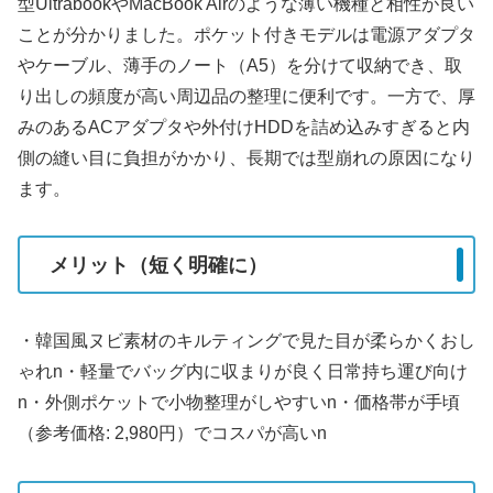
型UltrabookやMacBook Airのような薄い機種と相性が良い
ことが分かりました。ポケット付きモデルは電源アダプタ
やケーブル、薄手のノート（A5）を分けて収納でき、取
り出しの頻度が高い周辺品の整理に便利です。一方で、厚
みのあるACアダプタや外付けHDDを詰め込みすぎると内
側の縫い目に負担がかかり、長期では型崩れの原因になり
ます。
メリット（短く明確に）
・韓国風ヌビ素材のキルティングで見た目が柔らかくおし
ゃれn・軽量でバッグ内に収まりが良く日常持ち運び向け
n・外側ポケットで小物整理がしやすいn・価格帯が手頃
（参考価格: 2,980円）でコスパが高いn