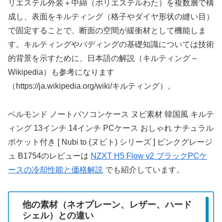
リエステル外装＋中綿（ポリエステルわた）を複数層で構
成し、表面をキルティング（格子やダイヤ形状の縫い目）
で固定することで、断面の空間が緩衝材として機能しま
す。キルティングやパディングの基礎知識については技術
的背景を示すために、日本語の解説（キルティング –
Wikipedia）も参考になります
（https://ja.wikipedia.org/wiki/キルティング）。
ベルモンド ノートパソコンケース ヌビ素材 韓国風 キルテ
ィング 13インチ 14インチ PCケース おしゃれ ナチュラル
ポケット付き [ Nubi to (ヌビト) シリーズ ] ピンクグレージ
ュ B1754のレビューは
NZXT H5 Flow v2 ブラックPCケ
ースの冷却性能と価格解説
でも紹介しています。
他の素材（ネオプレーン、レザー、ハード
シェル）との違い