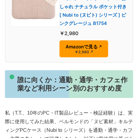
しゃれ ナチュラル ポケット付き
[ Nubi to (ヌビト) シリーズ ] ピ
ンクグレージュ B1754
￥2,980
Amazonで見る
↗
￥2,980
↗
誰に向くか：通勤・通学・カフェ作
業など利用シーン別のおすすめ度
私（T.T.、10年のPC・IT製品レビュー・検証経験）は、実
際に使用してみた結果、ベルモンドの「ヌビ素材」キルテ
ィングPCケース（Nubi to シリーズ）を通勤・通学・カフ