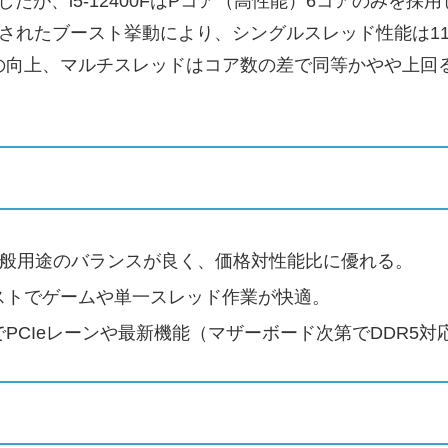
たが、i5-12400FはPコア（高性能）6コアのみを採
良されたブースト挙動により、シングルスレッド性能は1
%の向上、マルチスレッドはコア数の差で同等かやや上回
・一般用途のバランスが良く、価格対性能比に優れる。
ストでゲームや単一スレッド作業が快適。
でPCIeレーンや最新機能（マザーボード次第でDDR5