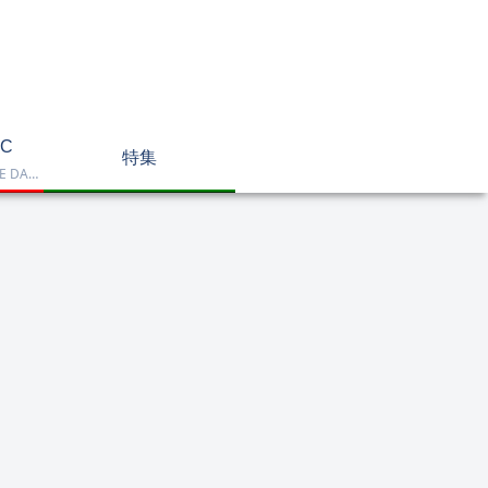
C
特集
Dell OptiPlex、NEC LAVIE DA770、HP DT 24-cr2000、ASUS V470VAK、Dell 24 AIO EC24250などを掲載したデスクトップPC一覧です。一体型や整備済み品を比較しながら、用途に合うモデルを選べます。