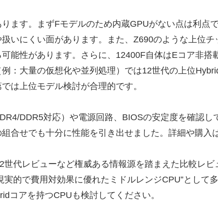
ります。まずFモデルのため内蔵GPUがない点は利点
扱いにくい面があります。また、Z690のような上位
可能性があります。さらに、12400F自体はEコア非
：大量の仮想化や並列処理）では12世代の上位Hybri
第では上位モデル検討が合理的です。
R4/DDR5対応）や電源回路、BIOSの安定度を確認し
の組合せでも十分に性能を引き出せました。詳細や購入
Techの12世代レビューなど権威ある情報源を踏まえた比
00Fは”現実的で費用対効果に優れたミドルレンジCPU”と
ridコアを持つCPUも検討してください。