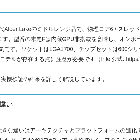
）は、12世代Alder Lakeのミドルレンジ品で、物理コア6 /
特徴とします。型番の末尾Fは内蔵GPU非搭載を意味し、オ
す。ソケットはLGA1700、チップセットは600シリー
存在する点に注意が必要です（Intel公式: https://ark.
実機検証の結果を詳しく解説しています。
違い
ときの大きな違いはアーキテクチャとプラットフォームの進化です