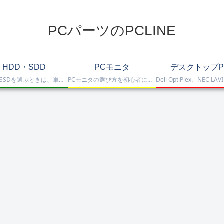
PCパーツのPCLINE
HDD・SDD
PCモニタ
デスクトップP
HDD・SSDを選ぶときは、単に容量だけを見るのではなく、保存重視なのか、高速化したいのか、NAS運用なのか、外付けで使いたいのかまで整理して選ぶことが大切です。このカテゴリでは、HDDとSSDの基本的な違いを踏まえつつ、保存容量をしっかり確保したい方向けのHDD、高速起動や作業効率を重視したい方向けのSSD、さらにNAS向けHDDやNVMe SSD、SATA SSD、外付けストレージまで比較しや…
PCモニタの選び方を初心者にも分かりやすく解説。ゲーミングモニタ、4K・高画質モニタ、モバイルモニタ、仕事・普段使い向けモニタまで、用途別に比較しやすくまとめています。