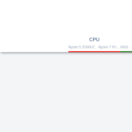
CPU
Ryzen 5 5500GT、Ryzen 7 9700X、Ryzen 7 9800X3D、Core Ultra 7 265K、Core i5-12400などを掲載したCPU一覧です。性能・価格・用途を比較しながら、自作PCやゲーミング向けの最適な1台を選べます。