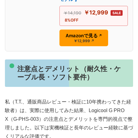
￥12,999
￥14,190
SALE
8%OFF
Amazonで見る
↗
￥12,999
↗
注意点とデメリット（耐久性・ケ
ーブル長・ソフト要件）
私（T.T.、通販商品レビュー・検証に10年携わってきた経
験者）は、実際に使用してみた結果、Logicool G PRO
X（G-PHS-003）の注意点とデメリットを専門的視点で整
理しました。以下は実機検証と長年のレビュー経験に基づ
くリアルな評価です。