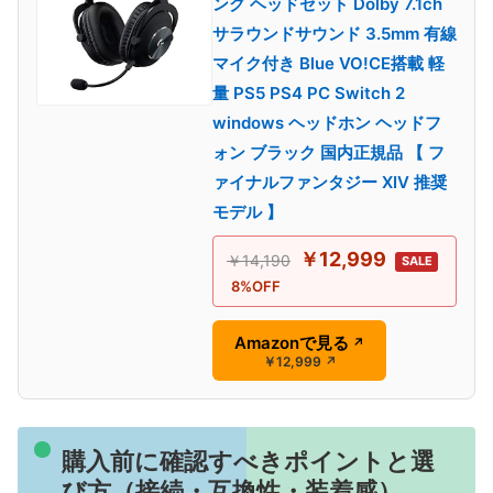
ング ヘッドセット Dolby 7.1ch
サラウンドサウンド 3.5mm 有線
マイク付き Blue VO!CE搭載 軽
量 PS5 PS4 PC Switch 2
windows ヘッドホン ヘッドフ
ォン ブラック 国内正規品 【 フ
ァイナルファンタジー XIV 推奨
モデル 】
￥12,999
￥14,190
SALE
8%OFF
Amazonで見る
↗
￥12,999
↗
購入前に確認すべきポイントと選
び方（接続・互換性・装着感）