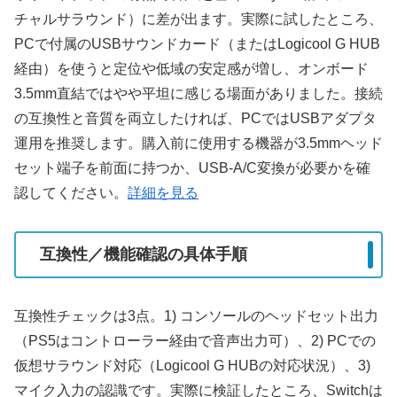
チャルサラウンド）に差が出ます。実際に試したところ、
PCで付属のUSBサウンドカード（またはLogicool G HUB
経由）を使うと定位や低域の安定感が増し、オンボード
3.5mm直結ではやや平坦に感じる場面がありました。接続
の互換性と音質を両立したければ、PCではUSBアダプタ
運用を推奨します。購入前に使用する機器が3.5mmヘッド
セット端子を前面に持つか、USB-A/C変換が必要かを確
認してください。
詳細を見る
互換性／機能確認の具体手順
互換性チェックは3点。1) コンソールのヘッドセット出力
（PS5はコントローラー経由で音声出力可）、2) PCでの
仮想サラウンド対応（Logicool G HUBの対応状況）、3)
マイク入力の認識です。実際に検証したところ、Switchは