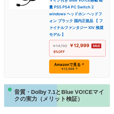
マイク付き Blue VO!CE搭載 軽
量 PS5 PS4 PC Switch 2
windows ヘッドホン ヘッドフ
ォン ブラック 国内正規品 【 フ
ァイナルファンタジー XIV 推奨
モデル 】
￥12,999
￥14,190
SALE
8%OFF
Amazonで見る
↗
￥12,999
↗
音質・Dolby 7.1とBlue VO!CEマイ
クの実力（メリット検証）