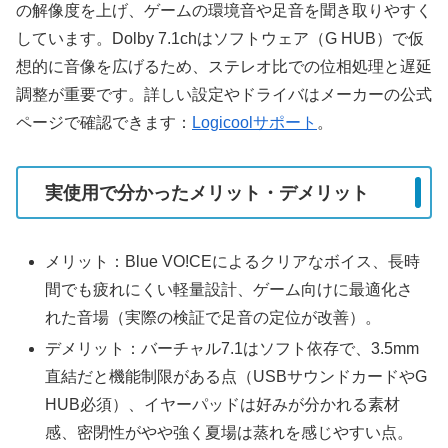
の解像度を上げ、ゲームの環境音や足音を聞き取りやすく
しています。Dolby 7.1chはソフトウェア（G HUB）で仮
想的に音像を広げるため、ステレオ比での位相処理と遅延
調整が重要です。詳しい設定やドライバはメーカーの公式
ページで確認できます：
Logicoolサポート
。
実使用で分かったメリット・デメリット
メリット：Blue VO!CEによるクリアなボイス、長時
間でも疲れにくい軽量設計、ゲーム向けに最適化さ
れた音場（実際の検証で足音の定位が改善）。
デメリット：バーチャル7.1はソフト依存で、3.5mm
直結だと機能制限がある点（USBサウンドカードやG
HUB必須）、イヤーパッドは好みが分かれる素材
感、密閉性がやや強く夏場は蒸れを感じやすい点。