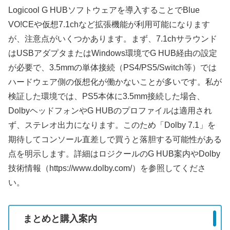
Logicool G HUBソフトウェアを導入することでBlue
VO!CEや仮想7.1chなど拡張機能が利用可能になります
が、注意点がいくつかあります。まず、7.1chサラウンド
はUSBアダプタまたはWindows環境でG HUB経由の設定
が必要で、3.5mmの単体接続（PS4/PS5/Switch等）では
ハードウェア側の仮想化が働かないことが多いです。私が
検証した環境では、PS5本体に3.5mm接続した場合、
DolbyヘッドフォンやG HUBのプロファイルは適用され
ず、ステレオ出力になります。このため「Dolby 7.1」を
期待してコンソール直差しで買うと落胆する可能性がある
点を明示します。詳細はロジクールのG HUB案内やDolby
技術情報（https://www.dolby.com/）を参照してくださ
い。
まとめと購入案内