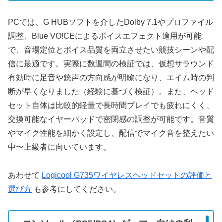
PCでは、G HUBソフトを介したDolby 7.1やプロファイル
調整、Blue VO!CEによるボイスエフェクト適用が可能
で、音場定位とボイス品質を両立させたい競技シーンや配
信に最適です。実際に数週間の検証では、仮想サラウンド
有効時に足音や銃声の方向感が明瞭になり、エイム時の判
断が早くなりました（経験に基づく検証）。また、ヘッド
セット自体は比較的軽量で長時間プレイでも疲れにくく、
交換可能なイヤーパッドで密閉感の調整が可能です。音質
やマイク性能を細かく設定し、配信でマイク音を整えたい
中〜上級者に向いています。
あわせて
Logicool G735ワイヤレスヘッドセットの評価と
選び方
も参考にしてください。