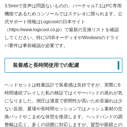
3.5mmで音声は問題ないものの、バーチャル7.1はPC専用
機能であるためコンソールではステレオに限られます。公
式サポート情報はLogicoolの日本サイト
（https://www.logicool.co.jp）で最新の互換リストを確認
してください。特にUSBオーディオやWindowsのドライ
バ要件は事前確認が必要です。
装着感と長時間使用での配慮
ヘッドセットは軽量設計で装着感は良好ですが、実際に6
時間連続プレイした私の検証ではイヤーパッドの蒸れが気
になりました。側圧は適度で密閉性が高いため音漏れは少
ない反面、夏場や長時間セッションではメッシュ素材の交
換パッドやこまめな休憩を推奨します。ヘッドバンドの調
整幅は広く、多くの頭囲に対応しますが、髪型や眼鏡との