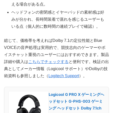
える場合がある点。
ヘッドフォンの密閉感とイヤーパッドの素材感は好
みが分かれ、長時間装着で蒸れを感じるユーザーも
いる点（個人的に数時間の連続プレイで確認）。
総じて、価格帯を考えればDolby 7.1の定位性能とBlue
VO!CEの音声処理は実用的で、競技志向のゲーマーやボ
イスチャット重視のユーザーにはおすすめできます。製品
詳細や購入は
こちらでチェックする
と便利です。検証の出
典としてメーカー情報（Logicool サポート）やDolbyの技
術資料も参照しました（
Logitech Support
）。
Logicool G PRO X ゲーミングヘ
ッドセット G-PHS-003 ゲーミ
ング ヘッドセット Dolby 7.1ch