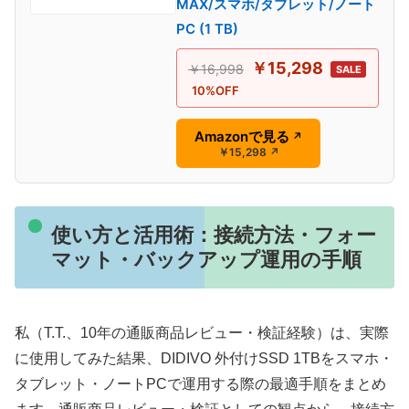
MAX/スマホ/タブレット/ノート
PC (1 TB)
￥15,298
￥16,998
SALE
10%OFF
Amazonで見る
↗
￥15,298
↗
使い方と活用術：接続方法・フォー
マット・バックアップ運用の手順
私（T.T.、10年の通販商品レビュー・検証経験）は、実際
に使用してみた結果、DIDIVO 外付けSSD 1TBをスマホ・
タブレット・ノートPCで運用する際の最適手順をまとめ