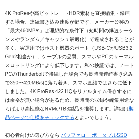
4K ProResや高ビットレートHDR素材を直接編集・録画
する場合、連続書き込み速度が鍵です。メーカー公称の
「最大460MB/s」は理想的な条件下（短時間の爆速シーケ
ンスやランダム／キャッシュ最適化）で達成されることが
多く、実運用ではホスト機器のポート（USB-CがUSB3.2
Gen2相当か）、ケーブルの品質、スマホやPCのサーマル
スロットリングにより低下します。私の検証では、ノート
PCのThunderboltで接続した場合でも長時間連続書き込み
で350〜420MB/sに落ち着き、スマホ直結ではさらに低下
しました。4K ProRes 422 HQをリアルタイム保存するに
は余裕が無い場合があるため、長時間の収録や編集用途な
らばより高性能なNVMe/TB3製品を推奨します。詳細は
製
品ページで仕様をチェックする
とよいでしょう。
初心者向けの選び方なら
バッファロー ポータブルSSD