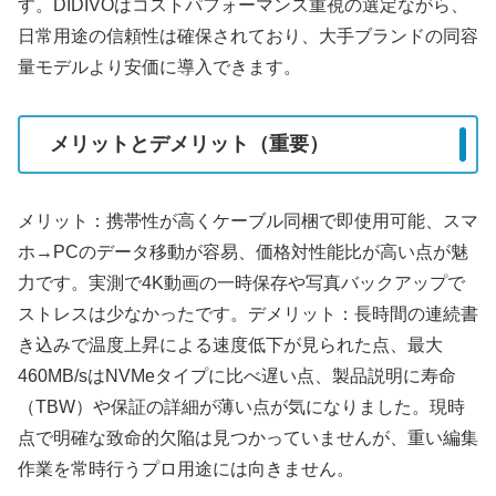
す。DIDIVOはコストパフォーマンス重視の選定ながら、
日常用途の信頼性は確保されており、大手ブランドの同容
量モデルより安価に導入できます。
メリットとデメリット（重要）
メリット：携帯性が高くケーブル同梱で即使用可能、スマ
ホ→PCのデータ移動が容易、価格対性能比が高い点が魅
力です。実測で4K動画の一時保存や写真バックアップで
ストレスは少なかったです。デメリット：長時間の連続書
き込みで温度上昇による速度低下が見られた点、最大
460MB/sはNVMeタイプに比べ遅い点、製品説明に寿命
（TBW）や保証の詳細が薄い点が気になりました。現時
点で明確な致命的欠陥は見つかっていませんが、重い編集
作業を常時行うプロ用途には向きません。