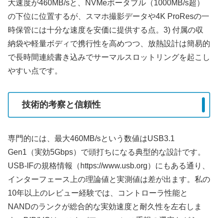
大速度が460MB/sと、NVMeポータブル（1000MB/s超）
の下位に位置するが、スマホ撮影データや4K ProResの一
時保管には十分な速度を安価に提供する点。3) 付属の収
納袋や軽量ボディで携行性を高めつつ、放熱設計は簡易的
で長時間連続書き込みでサーマルスロットリングを起こし
やすい点です。
技術的考察と信頼性
専門的には、最大460MB/sという数値はUSB3.1
Gen1（実効5Gbps）で頭打ちになる典型的な設計です。
USB-IFの規格情報（https://www.usb.org）にもある通り、
インターフェース上の理論値と実測値は差が出ます。私の
10年以上のレビュー経験では、コントローラ性能と
NANDのランクが総合的な実効速度と耐久性を左右しま