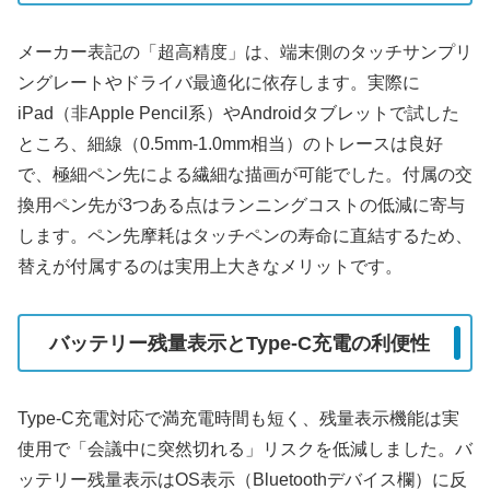
メーカー表記の「超高精度」は、端末側のタッチサンプリ
ングレートやドライバ最適化に依存します。実際に
iPad（非Apple Pencil系）やAndroidタブレットで試した
ところ、細線（0.5mm-1.0mm相当）のトレースは良好
で、極細ペン先による繊細な描画が可能でした。付属の交
換用ペン先が3つある点はランニングコストの低減に寄与
します。ペン先摩耗はタッチペンの寿命に直結するため、
替えが付属するのは実用上大きなメリットです。
バッテリー残量表示とType-C充電の利便性
Type-C充電対応で満充電時間も短く、残量表示機能は実
使用で「会議中に突然切れる」リスクを低減しました。バ
ッテリー残量表示はOS表示（Bluetoothデバイス欄）に反