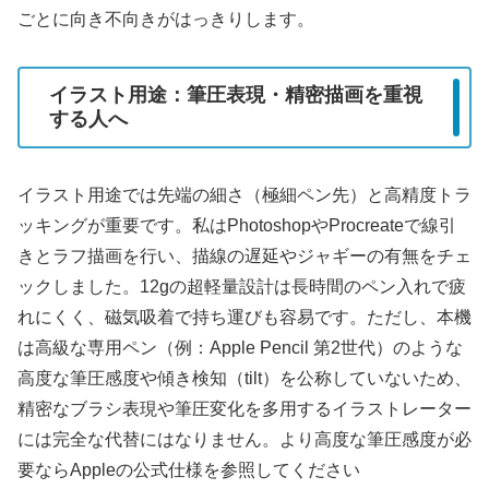
ごとに向き不向きがはっきりします。
イラスト用途：筆圧表現・精密描画を重視
する人へ
イラスト用途では先端の細さ（極細ペン先）と高精度トラ
ッキングが重要です。私はPhotoshopやProcreateで線引
きとラフ描画を行い、描線の遅延やジャギーの有無をチェ
ックしました。12gの超軽量設計は長時間のペン入れで疲
れにくく、磁気吸着で持ち運びも容易です。ただし、本機
は高級な専用ペン（例：Apple Pencil 第2世代）のような
高度な筆圧感度や傾き検知（tilt）を公称していないため、
精密なブラシ表現や筆圧変化を多用するイラストレーター
には完全な代替にはなりません。より高度な筆圧感度が必
要ならAppleの公式仕様を参照してください