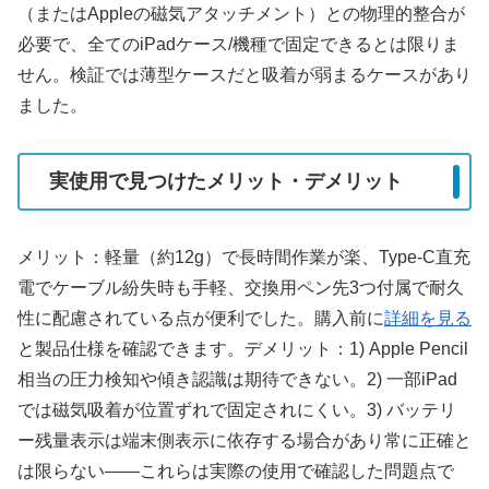
（またはAppleの磁気アタッチメント）との物理的整合が
必要で、全てのiPadケース/機種で固定できるとは限りま
せん。検証では薄型ケースだと吸着が弱まるケースがあり
ました。
実使用で見つけたメリット・デメリット
メリット：軽量（約12g）で長時間作業が楽、Type-C直充
電でケーブル紛失時も手軽、交換用ペン先3つ付属で耐久
性に配慮されている点が便利でした。購入前に
詳細を見る
と製品仕様を確認できます。デメリット：1) Apple Pencil
相当の圧力検知や傾き認識は期待できない。2) 一部iPad
では磁気吸着が位置ずれで固定されにくい。3) バッテリ
ー残量表示は端末側表示に依存する場合があり常に正確と
は限らない——これらは実際の使用で確認した問題点で