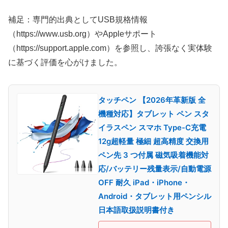
補足：専門的出典としてUSB規格情報
（https://www.usb.org）やAppleサポート
（https://support.apple.com）を参照し、誇張なく実体験
に基づく評価を心がけました。
タッチペン 【2026年革新版 全
機種対応】タブレット ペン スタ
イラスペン スマホ Type-C充電
12g超軽量 極細 超高精度 交換用
ペン先 3 つ付属 磁気吸着機能対
応/バッテリー残量表示/自動電源
OFF 耐久 iPad・iPhone・
Android・タブレット用ペンシル
日本語取扱説明書付き