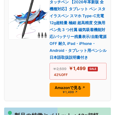
タッチペン 【2026年革新版 全
機種対応】タブレット ペン スタ
イラスペン スマホ Type-C充電
12g超軽量 極細 超高精度 交換用
ペン先 3 つ付属 磁気吸着機能対
応/バッテリー残量表示/自動電源
OFF 耐久 iPad・iPhone・
Android・タブレット用ペンシル
日本語取扱説明書付き
￥1,499
￥2,599
SALE
42%OFF
Amazonで見る
↗
￥1,499
↗