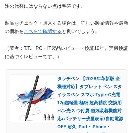
途の代替にはならない点は明確です。
製品をチェック・購入する場合は、詳しい製品情報や最新
の価格を
こちらで確認する
と良いでしょう。
（著者：T.T.、PC・IT製品レビュー・検証10年。実機検証
に基づくレビューです。）
タッチペン 【2026年革新版 全
機種対応】タブレット ペン スタ
イラスペン スマホ Type-C充電
12g超軽量 極細 超高精度 交換用
ペン先 3 つ付属 磁気吸着機能対
応/バッテリー残量表示/自動電源
OFF 耐久 iPad・iPhone・