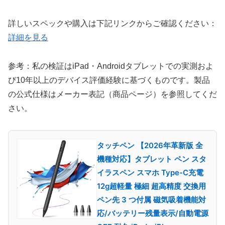
詳しいスペックや購入は下記リンクからご確認ください：
詳細を見る
参考：私の検証はiPad・Androidタブレットでの実測およ
び10年以上のデバイス評価経験に基づくものです。製品
の公式仕様はメーカー表記（商品ページ）を参照してくだ
さい。
タッチペン 【2026年革新版 全
機種対応】タブレット ペン スタ
イラスペン スマホ Type-C充電
12g超軽量 極細 超高精度 交換用
ペン先 3 つ付属 磁気吸着機能対
応/バッテリー残量表示/自動電源