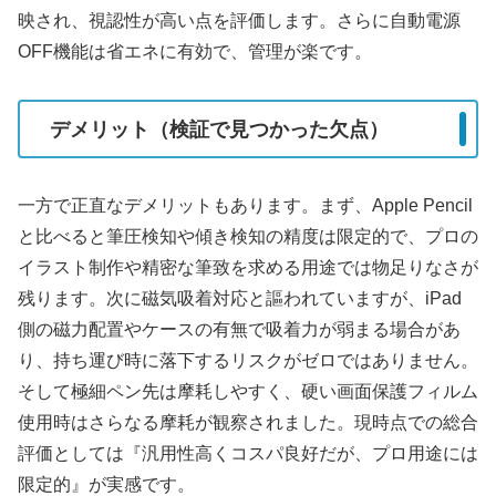
映され、視認性が高い点を評価します。さらに自動電源
OFF機能は省エネに有効で、管理が楽です。
デメリット（検証で見つかった欠点）
一方で正直なデメリットもあります。まず、Apple Pencil
と比べると筆圧検知や傾き検知の精度は限定的で、プロの
イラスト制作や精密な筆致を求める用途では物足りなさが
残ります。次に磁気吸着対応と謳われていますが、iPad
側の磁力配置やケースの有無で吸着力が弱まる場合があ
り、持ち運び時に落下するリスクがゼロではありません。
そして極細ペン先は摩耗しやすく、硬い画面保護フィルム
使用時はさらなる摩耗が観察されました。現時点での総合
評価としては『汎用性高くコスパ良好だが、プロ用途には
限定的』が実感です。