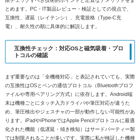
限チェックすべき技術的ポイントと正直なデメリットをま
とめます。PC・IT製品レビュー・検証としての視点で、
互換性、遅延（レイテンシ）、充電規格（Type-C充
電）、耐久性の順に具体的に解説します。
互換性チェック：対応OSと磁気吸着・プロ
トコルの確認
まず重要なのは「全機種対応」と表記されていても、実際
の互換性はOSとペンの通信プロトコル（Bluetoothプロフ
ァイルや専用ペアリング方式）に依存します。Android端
末は機種ごとにタッチ入力ドライバや筆圧対応が違うた
め、筆圧検出やジェスチャの一部が動作しない可能性があ
ります。iPadやiPhoneではApple Pencilプロトコルに最適
化された機能（低遅延・傾き検知）はサードパーティー製
では制限されることが多いです。実際に私が検証した機種