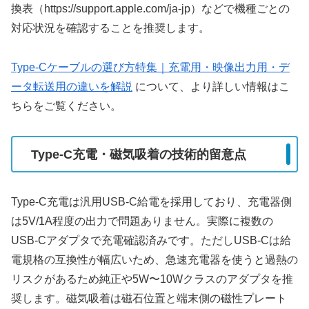
換表（https://support.apple.com/ja-jp）などで機種ごとの
対応状況を確認することを推奨します。
Type-Cケーブルの選び方特集｜充電用・映像出力用・デ
ータ転送用の違いを解説
について、より詳しい情報はこ
ちらをご覧ください。
Type-C充電・磁気吸着の技術的留意点
Type-C充電は汎用USB-C給電を採用しており、充電器側
は5V/1A程度の出力で問題ありません。実際に複数の
USB-Cアダプタで充電確認済みです。ただしUSB-Cは給
電規格の互換性が幅広いため、急速充電器を使うと過熱の
リスクがあるため純正や5W〜10Wクラスのアダプタを推
奨します。磁気吸着は磁石位置と端末側の磁性プレート