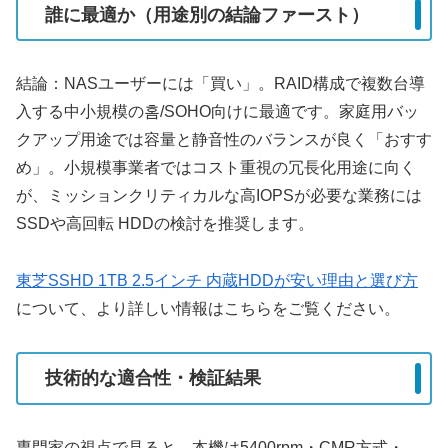
誰に最適か（用途別の結論ファースト）
結論：NASユーザーには「買い」。RAID構成で複数台導
入する中小規模の홈/SOHO向けに最適です。家庭用バッ
クアップ用途では容量と静音性のバランスが良く「おすす
め」。小規模事業者ではコスト重視の冗長化用途に向く
が、ミッションクリティカルな高IOPSが必要な業務には
SSDや高回転 HDDの検討を推奨します。
東芝SSHD 1TB 2.5インチ 内蔵HDDが安い理由と選び方
について、より詳しい情報はこちらをご覧ください。
技術的な適合性・検証結果
専門家の視点で見ると、本機は5400rpm・CMR方式・