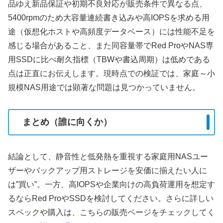
品ゆえ新品保証や初期不良対応が販売条件で異なる点、
5400rpmのため大容量連続書き込みや高IOPSを求める用
途（仮想化ホストや高頻度データベース）には性能不足を
感じる場合があること、また同容量帯でRed ProやNAS専
用SSDに比べ耐久指標（TBWや書込周期）は低めである
点は正直にお伝えします。現時点での検証では、家庭～小
規模NAS用途では顕著な問題は見つかっていません。
まとめ（誰に向くか）
結論として、静音性と低発熱を重視する家庭用NASユー
ザーやバックアップ用ストレージを安価に揃えたい人に
は”買い”。一方、高IOPSや企業向けの高負荷運用を想定す
るならRed ProやSSDを検討してください。さらに詳しい
スペックや購入は、こちらの販売ページをチェックしてく