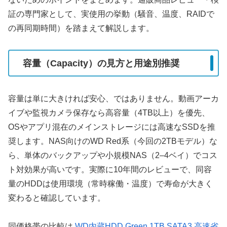
証の専門家として、実使用の挙動（騒音、温度、RAIDで
の再同期時間）を踏まえて解説します。
容量（Capacity）の見方と用途別推奨
容量は単に大きければ安心、ではありません。動画アーカ
イブや監視カメラ保存なら高容量（4TB以上）を優先、
OSやアプリ混在のメインストレージには高速なSSDを推
奨します。NAS向けのWD Red系（今回の2TBモデル）な
ら、単体のバックアップや小規模NAS（2–4ベイ）でコス
ト対効果が高いです。実際に10年間のレビューで、同容
量のHDDは使用環境（常時稼働・温度）で寿命が大きく
変わると確認しています。
同価格帯の比較は
WD内蔵HDD Green 1TB SATA3 高速省