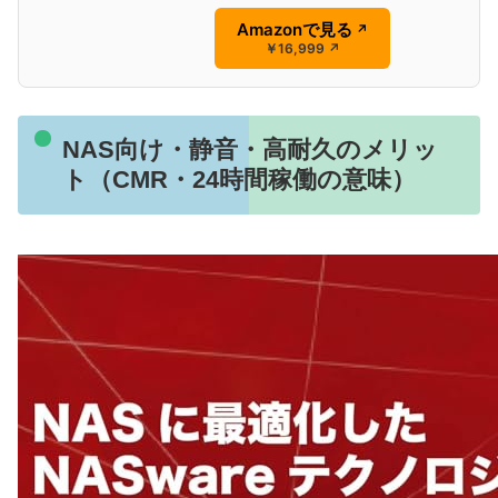
Amazonで見る
↗
￥16,999
↗
NAS向け・静音・高耐久のメリッ
ト（CMR・24時間稼働の意味）