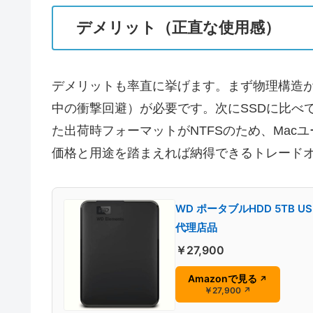
デメリット（正直な使用感）
デメリットも率直に挙げます。まず物理構造
中の衝撃回避）が必要です。次にSSDに比べ
た出荷時フォーマットがNTFSのため、Ma
価格と用途を踏まえれば納得できるトレード
WD ポータブルHDD 5TB US
代理店品
￥27,900
Amazonで見る
↗
￥27,900
↗