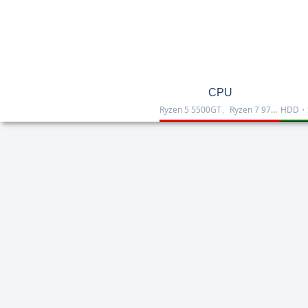
CPU
Ryzen 5 5500GT、Ryzen 7 9700X、Ryzen 7 9800X3D、Core Ultra 7 265K、Core i5-12400などを掲載したCPU一覧です。性能・価格・用途を比較しながら、自作PCやゲーミング向けの最適な1台を選べます。