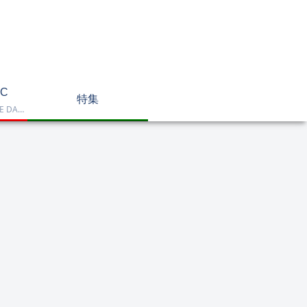
C
特集
Dell OptiPlex、NEC LAVIE DA770、HP DT 24-cr2000、ASUS V470VAK、Dell 24 AIO EC24250などを掲載したデスクトップPC一覧です。一体型や整備済み品を比較しながら、用途に合うモデルを選べます。