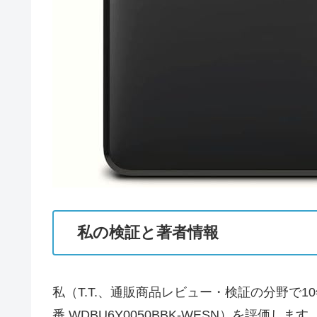
私の検証と著者情報
私（T.T.、通販商品レビュー・検証の分野で10年の
番 WDBU6Y0050BBK-WESN）を評価し