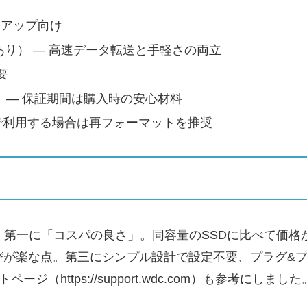
クアップ向け
換あり） — 高速データ転送と手軽さの両立
要
 — 保証期間は購入時の安心材料
acで利用する場合は再フォーマットを推奨
、第一に「コスパの良さ」。同容量のSSDに比べて価格
びが楽な点。第三にシンプル設計で設定不要、プラグ&
https://support.wdc.com）も参考にしました