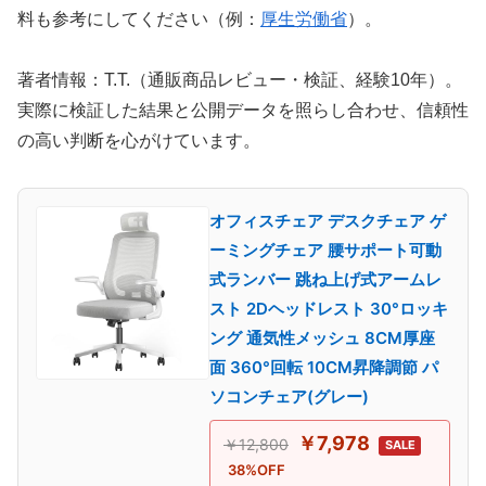
料も参考にしてください（例：
厚生労働省
）。
著者情報：T.T.（通販商品レビュー・検証、経験10年）。
実際に検証した結果と公開データを照らし合わせ、信頼性
の高い判断を心がけています。
オフィスチェア デスクチェア ゲ
ーミングチェア 腰サポート可動
式ランバー 跳ね上げ式アームレ
スト 2Dヘッドレスト 30°ロッキ
ング 通気性メッシュ 8CM厚座
面 360°回転 10CM昇降調節 パ
ソコンチェア(グレー)
￥7,978
￥12,800
SALE
38%OFF