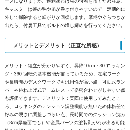
ーズになりますが、過剰塗布は埃の付着を招くため注意。
キャスターは髪の毛や糸が巻き付きやすいので、定期的に
外して掃除すると転がりが回復します。摩耗やぐらつきが
出たら、付属工具でボルトの増し締めを行ってください。
メリットとデメリット（正直な所感）
メリット：組立が分かりやすく、昇降10cm・30°ロッキン
グ・360°回転の基本機能が揃っているため、在宅ワーク
や長時間のデスクワークでも汎用性が高い点。可動式ラン
バーや跳ね上げ式アームレストで姿勢合わせがしやすい点
も評価できます。デメリット：実際に使用してみたとこ
ろ、ロッキングのテンション調整機能が無いため体格差で
好みの硬さに調整しづらい点、長時間でのクッション沈み
（8cm厚座面でも）や金属パーツの塗装剥がれが出る可能