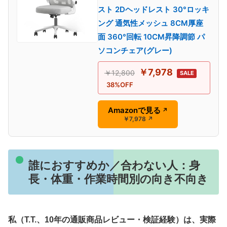
スト 2Dヘッドレスト 30°ロッキ
ング 通気性メッシュ 8CM厚座
面 360°回転 10CM昇降調節 パ
ソコンチェア(グレー)
￥7,978
￥12,800
SALE
38%OFF
Amazonで見る
↗
￥7,978
↗
誰におすすめか／合わない人：身
長・体重・作業時間別の向き不向き
私（T.T.、10年の通販商品レビュー・検証経験）は、実際