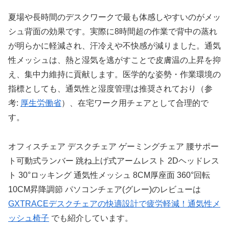
夏場や長時間のデスクワークで最も体感しやすいのがメッ
シュ背面の効果です。実際に8時間超の作業で背中の蒸れ
が明らかに軽減され、汗冷えや不快感が減りました。通気
性メッシュは、熱と湿気を逃がすことで皮膚温の上昇を抑
え、集中力維持に貢献します。医学的な姿勢・作業環境の
指標としても、通気性と湿度管理は推奨されており（参
考:
厚生労働省
）、在宅ワーク用チェアとして合理的で
す。
オフィスチェア デスクチェア ゲーミングチェア 腰サポー
ト可動式ランバー 跳ね上げ式アームレスト 2Dヘッドレス
ト 30°ロッキング 通気性メッシュ 8CM厚座面 360°回転
10CM昇降調節 パソコンチェア(グレー)のレビューは
GXTRACEデスクチェアの快適設計で疲労軽減！通気性メ
ッシュ椅子
でも紹介しています。