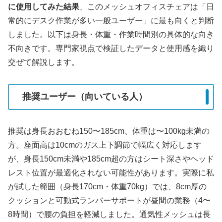
に使用してみた結果
、このメッシュオフィスチェアは「日
常的にデスク作業が多い一般ユーザー」に最も向くと判断
しました。以下は身長・体重・作業時間別の具体的な向き
不向きです。専門家視点で検証したデータと使用感を織り
交ぜて解説します。
推奨ユーザー（向いている人）
推奨は身長おおむね150〜185cm、体重は〜100kg未満の
方。座面高は10cmのガス上下調節で幅広く対応します
が、身長150cm未満や185cm超の方はシート深さやヘッド
レスト位置が最適化されない可能性があります。実際に私
が試した範囲（身長170cm・体重70kg）では、8cm厚の
クッションと可動式ランバーサポートが昼間の業務（4〜
8時間）で腰の負担を軽減しました。通気性メッシュは長