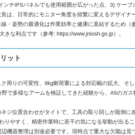
32インチIPSパネルでも使用範囲が広がった点、3) ケ
改良は、日常的にモニター角度を頻繁に変えるデザイナ
目線・姿勢の最適化は作業効率と健康に直結するため（
す（参考: https://www.jniosh.go.jp）。
メリット
ク周りの可変性、9kg耐荷重による対応幅の拡大、そし
分野で多様なアームを検証してきた経験から、A5のガ
のネジ位置合わせがタイトで、工具の取り回しが面倒に
伝わりやすく、精密作業時に若干の気になる挙動が出る
周辺機器整理は別途必要です。現時点で重大な欠陥は見