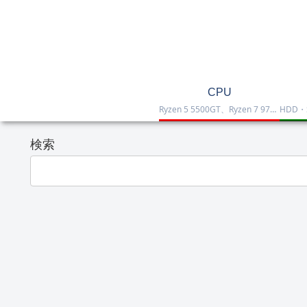
CPU
Ryzen 5 5500GT、Ryzen 7 9700X、Ryzen 7 9800X3D、Core Ultra 7 265K、Core i5-12400などを掲載したCPU一覧です。性能・価格・用途を比較しながら、自作PCやゲーミング向けの最適な1台を選べます。
検索