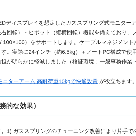
の液晶/LEDディスプレイを想定したガススプリング式モニタ
左右回転）・ピボット（縦横回転）機能を備えており、ノ
5 / 100×100）をサポートします。ケーブルマネジ
。実際に24インチ（約6.5kg）＋ノートPC構成で
負担が明らかに軽減しました（検証環境：一般事務作業
 モニターアーム 高耐荷重10kgで快適設置
が役立ちます
務的な効果）
。1) ガススプリングのチューニング改善により片手での