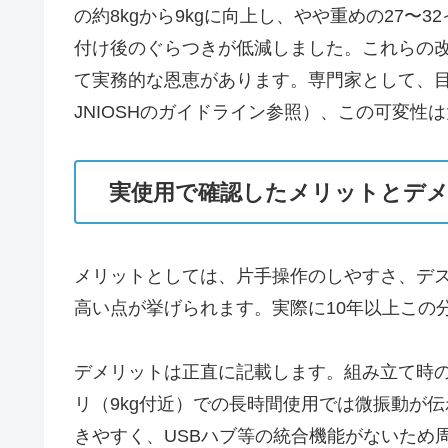
の約8kgから9kgに向上し、やや重めの27〜
付け後のぐらつきが低減しました。これらの
て実務的な恩恵があります。専門家として、
JNIOSHのガイドライン参照）、この可変性は大きな利点で
実使用で確認したメリットとデ
メリットとしては、片手操作のしやすさ、デス
高い点が挙げられます。実際に10年以上この
デメリットは正直に記載します。組み立て時
リ（9kg付近）での長時間使用では微振動が
きやすく、USBハブ等の統合機能がないため