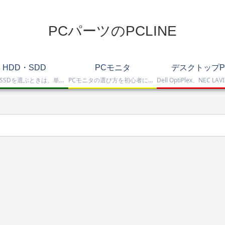
PCパーツのPCLINE
HDD・SDD
PCモニタ
デスクトップP
HDD・SSDを選ぶときは、単に容量だけを見るのではなく、保存重視なのか、高速化したいのか、NAS運用なのか、外付けで使いたいのかまで整理して選ぶことが大切です。このカテゴリでは、HDDとSSDの基本的な違いを踏まえつつ、保存容量をしっかり確保したい方向けのHDD、高速起動や作業効率を重視したい方向けのSSD、さらにNAS向けHDDやNVMe SSD、SATA SSD、外付けストレージまで比較しや…
PCモニタの選び方を初心者にも分かりやすく解説。ゲーミングモニタ、4K・高画質モニタ、モバイルモニタ、仕事・普段使い向けモニタまで、用途別に比較しやすくまとめています。