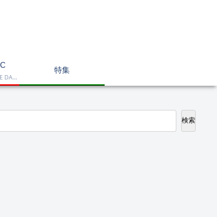
C
特集
Dell OptiPlex、NEC LAVIE DA770、HP DT 24-cr2000、ASUS V470VAK、Dell 24 AIO EC24250などを掲載したデスクトップPC一覧です。一体型や整備済み品を比較しながら、用途に合うモデルを選べます。
検索