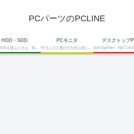
PCパーツのPCLINE
HDD・SDD
PCモニタ
デスクトップP
HDD・SSDを選ぶときは、単に容量だけを見るのではなく、保存重視なのか、高速化したいのか、NAS運用なのか、外付けで使いたいのかまで整理して選ぶことが大切です。このカテゴリでは、HDDとSSDの基本的な違いを踏まえつつ、保存容量をしっかり確保したい方向けのHDD、高速起動や作業効率を重視したい方向けのSSD、さらにNAS向けHDDやNVMe SSD、SATA SSD、外付けストレージまで比較しや…
PCモニタの選び方を初心者にも分かりやすく解説。ゲーミングモニタ、4K・高画質モニタ、モバイルモニタ、仕事・普段使い向けモニタまで、用途別に比較しやすくまとめています。