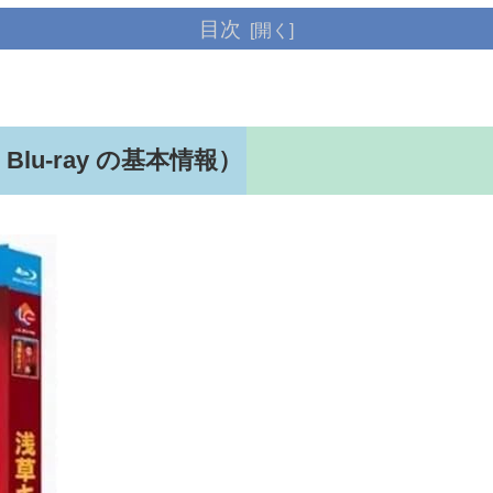
目次
u-ray の基本情報）