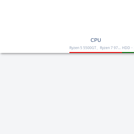
CPU
Ryzen 5 5500GT、Ryzen 7 9700X、Ryzen 7 9800X3D、Core Ultra 7 265K、Core i5-12400などを掲載したCPU一覧です。性能・価格・用途を比較しながら、自作PCやゲーミング向けの最適な1台を選べます。