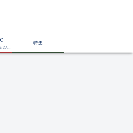
C
特集
Dell OptiPlex、NEC LAVIE DA770、HP DT 24-cr2000、ASUS V470VAK、Dell 24 AIO EC24250などを掲載したデスクトップPC一覧です。一体型や整備済み品を比較しながら、用途に合うモデルを選べます。