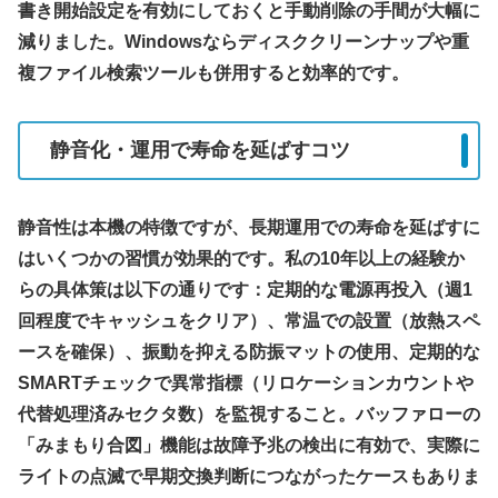
書き開始設定を有効にしておくと手動削除の手間が大幅に
減りました。Windowsならディスククリーンナップや重
複ファイル検索ツールも併用すると効率的です。
静音化・運用で寿命を延ばすコツ
静音性は本機の特徴ですが、長期運用での寿命を延ばすに
はいくつかの習慣が効果的です。私の10年以上の経験か
らの具体策は以下の通りです：定期的な電源再投入（週1
回程度でキャッシュをクリア）、常温での設置（放熱スペ
ースを確保）、振動を抑える防振マットの使用、定期的な
SMARTチェックで異常指標（リロケーションカウントや
代替処理済みセクタ数）を監視すること。バッファローの
「みまもり合図」機能は故障予兆の検出に有効で、実際に
ライトの点滅で早期交換判断につながったケースもありま