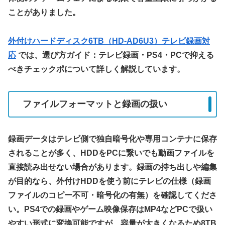
ことがありました。
外付けハードディスク6TB（HD-AD6U3）テレビ録画対
応
では、選び方ガイド：テレビ録画・PS4・PCで抑える
べきチェックポについて詳しく解説しています。
ファイルフォーマットと録画の扱い
録画データはテレビ側で独自暗号化や専用コンテナに保存
されることが多く、HDDをPCに繋いでも動画ファイルを
直接読み出せない場合があります。録画の持ち出しや編集
が目的なら、外付けHDDを使う前にテレビの仕様（録画
ファイルのコピー不可・暗号化の有無）を確認してくださ
い。PS4での録画やゲーム映像保存はMP4などPCで扱い
やすい形式に変換可能ですが、容量が大きくなるため8TB