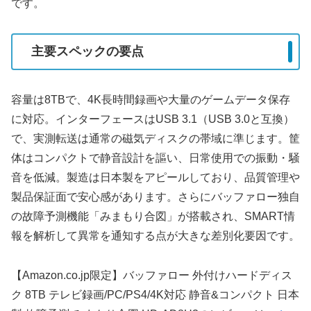
です。
主要スペックの要点
容量は8TBで、4K長時間録画や大量のゲームデータ保存
に対応。インターフェースはUSB 3.1（USB 3.0と互換）
で、実測転送は通常の磁気ディスクの帯域に準じます。筐
体はコンパクトで静音設計を謳い、日常使用での振動・騒
音を低減。製造は日本製をアピールしており、品質管理や
製品保証面で安心感があります。さらにバッファロー独自
の故障予測機能「みまもり合図」が搭載され、SMART情
報を解析して異常を通知する点が大きな差別化要因です。
【Amazon.co.jp限定】バッファロー 外付けハードディス
ク 8TB テレビ録画/PC/PS4/4K対応 静音&コンパクト 日本