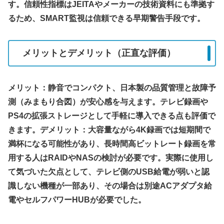
す。信頼性指標はJEITAやメーカーの技術資料にも準拠す
るため、SMART監視は信頼できる早期警告手段です。
メリットとデメリット（正直な評価）
メリット：静音でコンパクト、日本製の品質管理と故障予
測（みまもり合図）が安心感を与えます。テレビ録画や
PS4の拡張ストレージとして手軽に導入できる点も評価で
きます。デメリット：大容量ながら4K録画では短期間で
満杯になる可能性があり、長時間高ビットレート録画を常
用する人はRAIDやNASの検討が必要です。実際に使用し
て気づいた欠点として、テレビ側のUSB給電が弱いと認
識しない機種が一部あり、その場合は別途ACアダプタ給
電やセルフパワーHUBが必要でした。