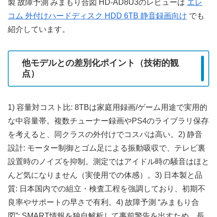
製 故障予測 みまもり合図 HD-AD8U3のレビューは
エレ
コム 外付けハードディスク HDD 6TB 静音録画向け
でも
紹介しています。
他モデルとの差別化ポイント（技術的観
点）
1) 容量対コスト比: 8TBは家庭用録画/ゲーム用途で実用的
な中容量帯。複数チューナー録画やPS4のライブラリ保存
を考えると、同クラスの外付けでコスパは高い。2) 静音
設計: モーター制御とゴム足による振動吸収で、テレビ裏
設置時のノイズを抑制。測定ではアイドル時の騒音はほと
んど気になりません（実使用での体感）。3) 日本製と品
質: 日本国内での組立・検査工程を強調しており、初期不
良率やサポートの早さで有利。4) 故障予測 “みまもり合
図”: SMART情報を独自解析して事前警告を出すため、長