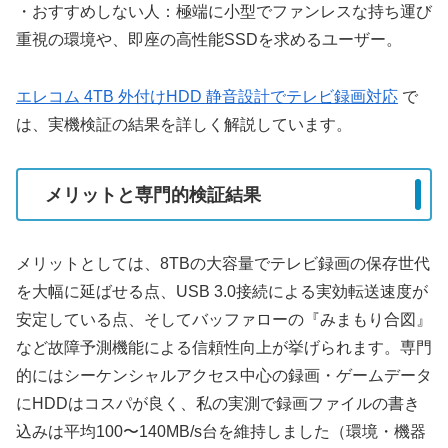
・おすすめしない人：極端に小型でファンレスな持ち運び
重視の環境や、即座の高性能SSDを求めるユーザー。
エレコム 4TB 外付けHDD 静音設計でテレビ録画対応
で
は、実機検証の結果を詳しく解説しています。
メリットと専門的検証結果
メリットとしては、8TBの大容量でテレビ録画の保存世代
を大幅に延ばせる点、USB 3.0接続による実効転送速度が
安定している点、そしてバッファローの『みまもり合図』
など故障予測機能による信頼性向上が挙げられます。専門
的にはシーケンシャルアクセス中心の録画・ゲームデータ
にHDDはコスパが良く、私の実測で録画ファイルの書き
込みは平均100〜140MB/s台を維持しました（環境・機器