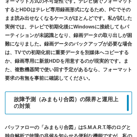
ォーマット方式の不可逆性です。テレビ側でフォーマット
するとHDDはテレビ専用録画形式になるため、PCでその
まま読み出せなくなるケースがほとんどです。私が試した
実例では、テレビで初期化後にWindowsに接続してもパ
ーティションが未認識となり、録画データの取り出しが困
難になりました。録画データのバックアップが必要な場合
は、TVでの初期化前に重要データを別媒体へコピーする
か、録画専用に新規HDDを用意するのが現実的です。ま
た、複数機器間で使い回す予定があるなら、フォーマット
要求の有無を事前に確認してください。
故障予測（みまもり合図）の限界と運用上
の対策
バッファローの「みまもり合図」はS.M.A.R.T.等のログと
独自解析で故障の兆候を知らせる便利な機能ですが、私の