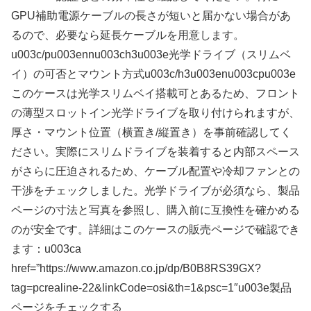
GPU補助電源ケーブルの長さが短いと届かない場合があ
るので、必要なら延長ケーブルを用意します。
u003c/pu003ennu003ch3u003e光学ドライブ（スリムベ
イ）の可否とマウント方式u003c/h3u003enu003cpu003e
このケースは光学スリムベイ搭載可とあるため、フロント
の薄型スロットイン光学ドライブを取り付けられますが、
厚さ・マウント位置（横置き/縦置き）を事前確認してく
ださい。実際にスリムドライブを装着すると内部スペース
がさらに圧迫されるため、ケーブル配置や冷却ファンとの
干渉をチェックしました。光学ドライブが必須なら、製品
ページの寸法と写真を参照し、購入前に互換性を確かめる
のが安全です。詳細はこのケースの販売ページで確認でき
ます：u003ca
href=”https://www.amazon.co.jp/dp/B0B8RS39GX?
tag=pcrealine-22&linkCode=osi&th=1&psc=1″u003e製品
ページをチェックする