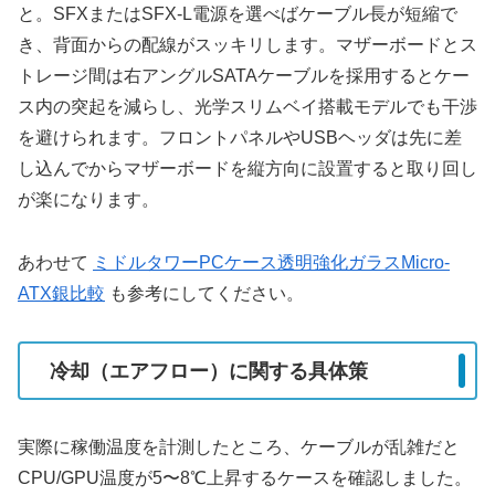
と。SFXまたはSFX-L電源を選べばケーブル長が短縮で
き、背面からの配線がスッキリします。マザーボードとス
トレージ間は右アングルSATAケーブルを採用するとケー
ス内の突起を減らし、光学スリムベイ搭載モデルでも干渉
を避けられます。フロントパネルやUSBヘッダは先に差
し込んでからマザーボードを縦方向に設置すると取り回し
が楽になります。
あわせて
ミドルタワーPCケース透明強化ガラスMicro-
ATX銀比較
も参考にしてください。
冷却（エアフロー）に関する具体策
実際に稼働温度を計測したところ、ケーブルが乱雑だと
CPU/GPU温度が5〜8℃上昇するケースを確認しました。