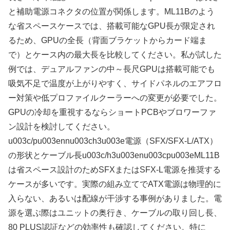
と補助電源コネクタの位置が関係します。ML11Bのよう
な省スペースケースでは、搭載可能なGPU長が限定され
るため、GPUの全長（背面ブラケットからカード端ま
で）とケース内の最大長を比較してください。私が試した
例では、デュアルファンの中～長尺GPUは搭載可能でも
吸気不足で温度が上がりやすく、サイドパネルのエアフロ
ー対策や低プロファイルクーラーへの変更が必要でした。
GPUの冷却を重視するならショートPCBやブロワーファ
ン設計を検討してください。
u003c/pu003ennu003ch3u003e電源（SFX/SFX-L/ATX）
の形状とケーブル長u003c/h3u003enu003cpu003eML11B
は省スペース設計のためSFXまたはSFX-L電源を推奨する
ケースが多いです。実際の組み立てでATX電源は物理的に
入らない、あるいは配線が干渉する事例がありました。電
源を選ぶ際はユニットの奥行き、ケーブルの取り回し長、
80 PLUS認証などの効率性も確認してください。特に