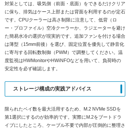
対策としては、吸気側（前面・底面）をできるだけクリア
に保ち、排気はケース上部または背面を利用するのが定石
です。CPUクーラーは高さ制限に注意して、低背（ロ
ー・プロファイル）空冷クーラーか、ラジエーターを避け
た簡易水冷の選択が現実的です。追加ファンを付ける場合
は薄型（15mm前後）を選び、固定位置を優先して静音化
に寄与する回転数制御（PWM）で調整してください。温
度監視はHWMonitorやHWiNFOなどを用いて、負荷時の
安定性を必ず確認します。
ストレージ構成の実践アドバイス
限られたベイ数を最大活用するため、M.2 NVMe SSDを
第1選択にするのが効率的です。実際にM.2をブートドラ
イブにしたところ、ケーブル不要で内部が圧倒的に整理さ