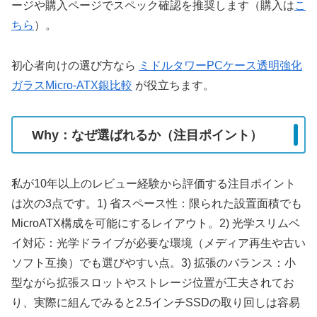
ージや購入ページでスペック確認を推奨します（購入は
こ
ちら
）。
初心者向けの選び方なら
ミドルタワーPCケース透明強化
ガラスMicro-ATX銀比較
が役立ちます。
Why：なぜ選ばれるか（注目ポイント）
私が10年以上のレビュー経験から評価する注目ポイント
は次の3点です。1) 省スペース性：限られた設置面積でも
MicroATX構成を可能にするレイアウト。2) 光学スリムベ
イ対応：光学ドライブが必要な環境（メディア再生や古い
ソフト互換）でも選びやすい点。3) 拡張のバランス：小
型ながら拡張スロットやストレージ位置が工夫されてお
り、実際に組んでみると2.5インチSSDの取り回しは容易