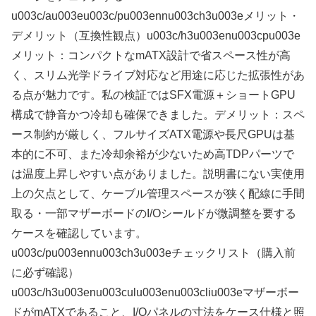
u003c/au003eu003c/pu003ennu003ch3u003eメリット・
デメリット（互換性観点）u003c/h3u003enu003cpu003e
メリット：コンパクトなmATX設計で省スペース性が高
く、スリム光学ドライブ対応など用途に応じた拡張性があ
る点が魅力です。私の検証ではSFX電源＋ショートGPU
構成で静音かつ冷却も確保できました。デメリット：スペ
ース制約が厳しく、フルサイズATX電源や長尺GPUは基
本的に不可、また冷却余裕が少ないため高TDPパーツで
は温度上昇しやすい点がありました。説明書にない実使用
上の欠点として、ケーブル管理スペースが狭く配線に手間
取る・一部マザーボードのI/Oシールドが微調整を要する
ケースを確認しています。
u003c/pu003ennu003ch3u003eチェックリスト（購入前
に必ず確認）
u003c/h3u003enu003culu003enu003cliu003eマザーボー
ドがmATXであること、I/Oパネルの寸法をケース仕様と照