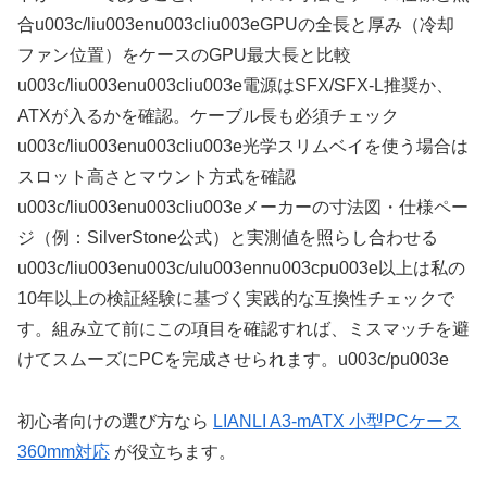
合u003c/liu003enu003cliu003eGPUの全長と厚み（冷却
ファン位置）をケースのGPU最大長と比較
u003c/liu003enu003cliu003e電源はSFX/SFX-L推奨か、
ATXが入るかを確認。ケーブル長も必須チェック
u003c/liu003enu003cliu003e光学スリムベイを使う場合は
スロット高さとマウント方式を確認
u003c/liu003enu003cliu003eメーカーの寸法図・仕様ペー
ジ（例：SilverStone公式）と実測値を照らし合わせる
u003c/liu003enu003c/ulu003ennu003cpu003e以上は私の
10年以上の検証経験に基づく実践的な互換性チェックで
す。組み立て前にこの項目を確認すれば、ミスマッチを避
けてスムーズにPCを完成させられます。u003c/pu003e
初心者向けの選び方なら
LIANLI A3-mATX 小型PCケース
360mm対応
が役立ちます。