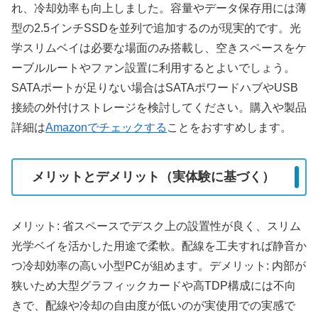
れ、冷却効率も向上しました。容量やデータ保存用には薄
型の2.5インチSSDを並列で追加するのが現実的です。光
学スリムベイは必要な場面のみ搭載し、空きスペースをケ
ーブルルートやファン設置に利用するとよいでしょう。
SATAポートが足りない場合はSATAポワードハブやUSB
接続の外付けストレージを検討してください。購入や製品
詳細は
Amazonでチェックする
ことをおすすめします。
メリットとデメリット（実体験に基づく）
メリット: 省スペースでデスク上の設置性が良く、スリム
光学ベイを活かした用途で柔軟。配線を工夫すれば静音か
つ冷却効率の高い小型PCが組めます。デメリット: 内部が
狭いため大型グラフィックカードや高TDP構成には不向
きで、配線や冷却の自由度が低いのが実使用での実感で