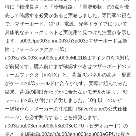
特に「物理長さ」と「冷却経路」「電源形状」の3点を優
先して確認する必要があると実感しました。専門家の視点
で、マザーボード、GPU、電源、光学ドライブについて
具体的なチェックリストと実使用で見つけた注意点を示し
ます。u003c/pu003ennu003ch3u003eマザーボード互換
性（フォームファクタ・I/O）
u003c/h3u003enu003cpu003eML11BはマイクロATX対応
が前提です。購入前にまず確認すべきはマザーボードのフ
ォームファクタ（mATX）と、背面I/Oパネルの高さ・配置
がケースのI/Oシールドに合うかです。実際に組んでみた
結果、背面の開口がわずかに合わないモデルがあり、I/O
シールドの取り付けに苦労しました。10年以上のレビュ
ー経験から、メーカーの寸法図（SilverStoneの公式仕様
ページ）を必ず照合することを推奨します。
u003c/pu003ennu003ch3u003eGPU（ビデオカード）の
長さ・冷却確認u003c/h3u003enu003cpu003eGPUは長さ