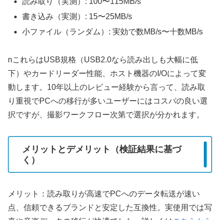
読み取り（実測）: 100〜115MB/s
書き込み（実測）: 15〜25MB/s
小ファイル（ランダム）: 実効で数MB/s〜十数MB/s
nこれらはUSB規格（USB2.0なら読み出しも大幅に低
下）やカードリーダー性能、ホスト機器のI/Oによって変
動します。10年以上のレビュー経験から言って、読み取
り重視でPCへの移行が多いユーザーにはコスパの良い選
択ですが、撮影ワークフロー次第で選択が分かれます。
メリットとデメリット（検証結果に基づ
く）
メリット：読み取りが高速でPCへのデータ転送が速い
点、信頼できるブランドと安定した互換性。実使用では写