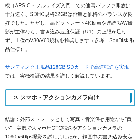
機（APS-C・フルサイズ入門）での連写バッファ開放は
十分速く、SDHC規格32GBは容量と価格のバランスが良
好でした。ただし、高ビットレート4K動画や連続RAW撮
影が主体なら、書き込み速度保証（U1）の上限が足り
ず、上位のV30/V60規格を推奨します（参考：SanDisk 製
品仕様）。
サンディスク正規品128GB SDカードで高速転送を実現
では、実機検証の結果を詳しく解説しています。
2. スマホ・アクションカメラ向け
結論：外部ストレージとして写真・音楽保存用途なら“買
い”。実機でスマホ用OTG転送やアクションカメラの
1080p/60fps撮影を試しましたが、録画中の書き込み安定