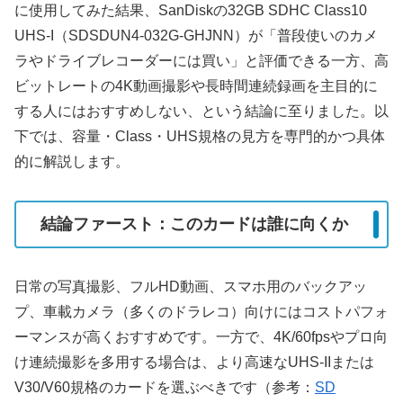
に使用してみた結果、SanDiskの32GB SDHC Class10
UHS-I（SDSDUN4-032G-GHJNN）が「普段使いのカメ
ラやドライブレコーダーには買い」と評価できる一方、高
ビットレートの4K動画撮影や長時間連続録画を主目的に
する人にはおすすめしない、という結論に至りました。以
下では、容量・Class・UHS規格の見方を専門的かつ具体
的に解説します。
結論ファースト：このカードは誰に向くか
日常の写真撮影、フルHD動画、スマホ用のバックアッ
プ、車載カメラ（多くのドラレコ）向けにはコストパフォ
ーマンスが高くおすすめです。一方で、4K/60fpsやプロ向
け連続撮影を多用する場合は、より高速なUHS-IIまたは
V30/V60規格のカードを選ぶべきです（参考：
SD