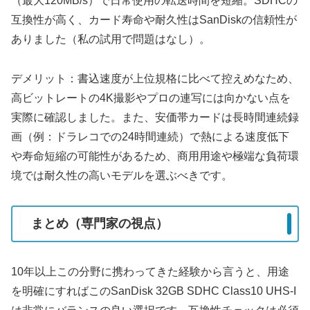
（最大120MB/s）で日常使用の転送時間を短縮。SDHCの
互換性が高く、カード寿命や耐久性はSanDiskの信頼性が
ありました（私の試用で問題はなし）。
デメリット：書込速度が上位規格に比べて控えめなため、
高ビットレートの4K撮影やプロの連写には向かない点を
実際に確認しました。また、安価帯カードは長時間連続録
画（例：ドラレコでの24時間連続）で熱による速度低下
や寿命短縮の可能性があるため、商用用途や極端な負荷環
境では耐久性の高いモデルを選ぶべきです。
まとめ（専門家の視点）
10年以上この分野に携わってきた経験から言うと、用途
を明確にすればこのSanDisk 32GB SDHC Class10 UHS-I