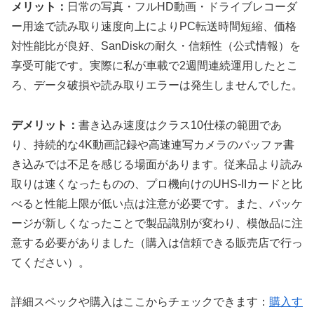
メリット：
日常の写真・フルHD動画・ドライブレコーダ
ー用途で読み取り速度向上によりPC転送時間短縮、価格
対性能比が良好、SanDiskの耐久・信頼性（公式情報）を
享受可能です。実際に私が車載で2週間連続運用したとこ
ろ、データ破損や読み取りエラーは発生しませんでした。
デメリット：
書き込み速度はクラス10仕様の範囲であ
り、持続的な4K動画記録や高速連写カメラのバッファ書
き込みでは不足を感じる場面があります。従来品より読み
取りは速くなったものの、プロ機向けのUHS-IIカードと比
べると性能上限が低い点は注意が必要です。また、パッケ
ージが新しくなったことで製品識別が変わり、模倣品に注
意する必要がありました（購入は信頼できる販売店で行っ
てください）。
詳細スペックや購入はここからチェックできます：
購入す