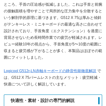
ところ、手首の圧迫感が低減しました。これは手首と前腕
の接触面積を増やすことで局所的な圧力集中を分散すると
いう解剖学的原理に基づきます。G512 X 75は厚みと傾斜
がテンキーレス・ミニキーボードの最適な高さに合わせて
設計されており、手首角度（エクステンション）を過度に
背屈させないため長時間作業での疲労が軽減されます。レ
ビュー経験10年の視点から、手首角度が5〜10度の範囲に
収まると疲労感が下がることが多く、本製品はほぼその範
囲にフィットしました。
Logicool G512r-LN赤軸キーボードの静音性能徹底解説
で
は、G512 X 75パームレストの主なメリット：疲労軽減・
快適について詳しく解説しています。
快適性・素材・設計の専門的解説