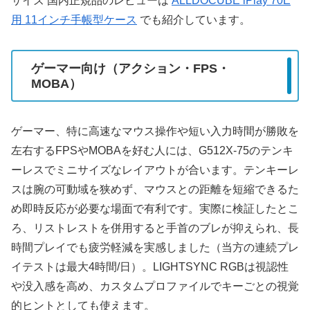
サイズ 国内正規品のレビューは
ALLDOCUBE iPlay 70E
用 11インチ手帳型ケース
でも紹介しています。
ゲーマー向け（アクション・FPS・
MOBA）
ゲーマー、特に高速なマウス操作や短い入力時間が勝敗を
左右するFPSやMOBAを好む人には、G512X-75のテンキ
ーレスでミニサイズなレイアウトが合います。テンキーレ
スは腕の可動域を狭めず、マウスとの距離を短縮できるた
め即時反応が必要な場面で有利です。実際に検証したとこ
ろ、リストレストを併用すると手首のブレが抑えられ、長
時間プレイでも疲労軽減を実感しました（当方の連続プレ
イテストは最大4時間/日）。LIGHTSYNC RGBは視認性
や没入感を高め、カスタムプロファイルでキーごとの視覚
的ヒントとしても使えます。