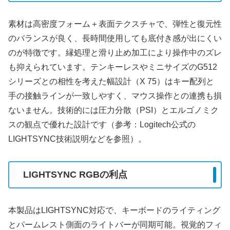
素材は高密度フォーム＋表面テクスチャで、弾性と復元性
のバランスが良く、長時間使用しても底付き感が出にくい
のが特徴です。縁処理と滑り止め加工により操作中のズレ
も抑えられています。テンキーレスやミニサイズのG512
シリーズとの相性を考えた幅設計（X 75）はキー配列と
手の接触ラインが一致しやすく、マウス操作との連携も損
ないません。技術的には圧力分散（PSI）とエルゴノミク
スの観点で優れた設計です（参考：Logitech公式の
LIGHTSYNC技術説明などを参照）。
LIGHTSYNC RGBの利点
本製品はLIGHTSYNC対応で、キーボードのライティング
とパームレスト側面のライトバーが同期可能。視覚的フィ