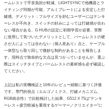
ームレストで手首負担が軽減、LIGHTSYNCで他機器とラ
イティング同期が可能、アルミプレートによる安定した打
鍵感。デメリット：フルサイズを好むユーザーにはテンキ
ーレスが不向き、スイッチの好みによっては打鍵感が合わ
ない場合がある、G HUBの設定に初期学習が必要。実際
に使用して気づいたデメリットとして、パームレストの硬
さが人によっては合わない（個人差あり）点と、ケーブル
一体型なら取り回しで微妙な制約があることを報告しま
す。現時点で致命的な欠点は見つかっていませんが、選ぶ
際はスイッチタイプとパームレストの素材感を必ず確認し
てください。
上記は私の実機検証と10年のレビュー経験に基づく評価
です。専門的視点（エルゴノミクス、打鍵メカニズム、
RGB統合性）で比較検討した結果、G512 X 75は“テンキ
ーレス＋疲労軽減を重視するゲーマー／クリエイター”に