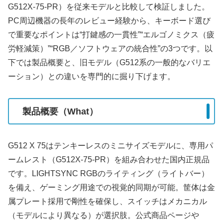
G512X-75-PR）を従来モデルと比較して検証しました。
PC周辺機器の長年のレビュー経験から、キーボード選び
で重要なポイントは“打鍵感の一貫性”“エルゴノミクス（疲
労軽減策）”“RGB／ソフトウェアの統合性”の3つです。以
下では製品概要と、旧モデル（G512系の一般的なバリエ
ーション）との違いを専門的に掘り下げます。
製品概要（What）
G512 X 75はテンキーレスのミニサイズモデルに、専用パ
ームレスト（G512X-75-PR）を組み合わせた国内正規品
です。LIGHTSYNC RGBのライティング（ライトバー）
を備え、ゲーミング用途での視覚的同期が可能。筐体は金
属プレート採用で剛性を確保し、スイッチはメカニカル
（モデルにより異なる）が選択肢。公式商品ページや