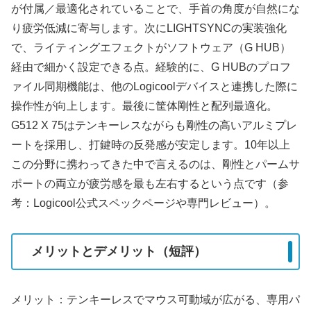
が付属／最適化されていることで、手首の角度が自然にな
り疲労低減に寄与します。次にLIGHTSYNCの実装強化
で、ライティングエフェクトがソフトウェア（G HUB）
経由で細かく設定できる点。経験的に、G HUBのプロフ
ァイル同期機能は、他のLogicoolデバイスと連携した際に
操作性が向上します。最後に筐体剛性と配列最適化。
G512 X 75はテンキーレスながらも剛性の高いアルミプレ
ートを採用し、打鍵時の反発感が安定します。10年以上
この分野に携わってきた中で言えるのは、剛性とパームサ
ポートの両立が疲労感を最も左右するという点です（参
考：Logicool公式スペックページや専門レビュー）。
メリットとデメリット（短評）
メリット：テンキーレスでマウス可動域が広がる、専用パ