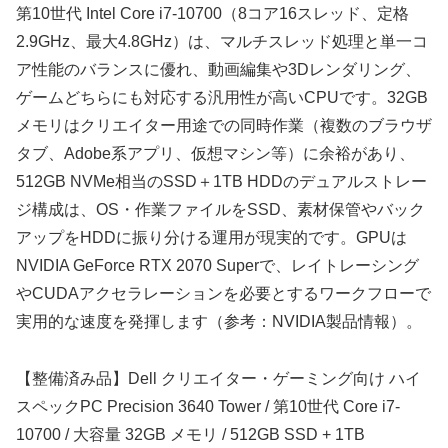
第10世代 Intel Core i7-10700（8コア16スレッド、定格
2.9GHz、最大4.8GHz）は、マルチスレッド処理と単一コ
ア性能のバランスに優れ、動画編集や3Dレンダリング、
ゲームどちらにも対応する汎用性が高いCPUです。32GB
メモリはクリエイター用途での同時作業（複数のブラウザ
タブ、Adobe系アプリ、仮想マシン等）に余裕があり、
512GB NVMe相当のSSD＋1TB HDDのデュアルストレー
ジ構成は、OS・作業ファイルをSSD、素材保管やバック
アップをHDDに振り分ける運用が現実的です。GPUは
NVIDIA GeForce RTX 2070 Superで、レイトレーシング
やCUDAアクセラレーションを必要とするワークフローで
実用的な速度を発揮します（参考：NVIDIA製品情報）。
【整備済み品】Dell クリエイター・ゲーミング向け ハイ
スペックPC Precision 3640 Tower / 第10世代 Core i7-
10700 / 大容量 32GB メモリ / 512GB SSD + 1TB