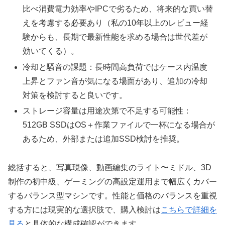
比べ消費電力効率やIPCで劣るため、将来的な買い替
えを考慮する必要あり（私の10年以上のレビュー経
験からも、長期で最新性能を求める場合は世代差が
効いてくる）。
冷却と騒音の課題：長時間高負荷ではケース内温度
上昇とファン音が気になる場面があり、追加の冷却
対策を検討すると良いです。
ストレージ容量は用途次第で不足する可能性：
512GB SSDはOS＋作業ファイルで一杯になる場合が
あるため、外部または追加SSD検討を推奨。
総括すると、写真現像、動画編集のライト〜ミドル、3D
制作の初中級、ゲーミングの高設定運用まで幅広くカバー
するバランス型マシンです。性能と価格のバランスを重視
する方には現実的な選択肢で、購入検討は
こちらで詳細を
見る
と具体的な構成確認ができます。