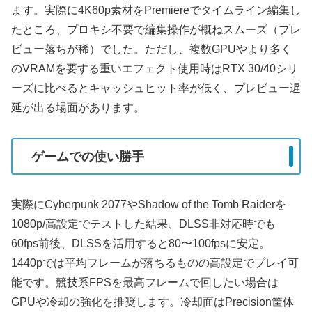
ます。実際に4K60p素材をPremiereでタイムライン編集し
たところ、プロキシ不要で編集操作が概ねスムーズ（プレ
ビュー落ちが稀）でした。ただし、複数GPUやより多く
のVRAMを要する重いエフェクト使用時はRTX 30/40シリ
ーズに比べるとキャッシュヒット率が低く、プレビュー遅
延が出る場面があります。
ゲームでの使い勝手
実際にCyberpunk 2077やShadow of the Tomb Raiderを
1080p/高設定でテストした結果、DLSS非対応時でも
60fps前後、DLSSを活用すると80〜100fpsに安定。
1440pでは平均フレームが落ちるものの高設定でプレイ可
能です。競技系FPSを最高フレームで回したい場合は
GPUや冷却の強化を推奨します。冷却面はPrecision筐体