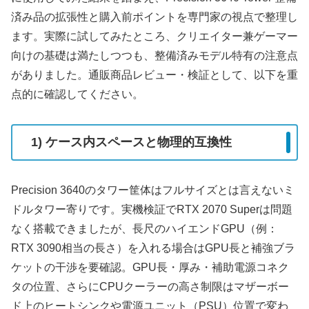
済み品の拡張性と購入前ポイントを専門家の視点で整理し
ます。実際に試してみたところ、クリエイター兼ゲーマー
向けの基礎は満たしつつも、整備済みモデル特有の注意点
がありました。通販商品レビュー・検証として、以下を重
点的に確認してください。
1) ケース内スペースと物理的互換性
Precision 3640のタワー筐体はフルサイズとは言えないミ
ドルタワー寄りです。実機検証でRTX 2070 Superは問題
なく搭載できましたが、長尺のハイエンドGPU（例：
RTX 3090相当の長さ）を入れる場合はGPU長と補強ブラ
ケットの干渉を要確認。GPU長・厚み・補助電源コネク
タの位置、さらにCPUクーラーの高さ制限はマザーボー
ド上のヒートシンクや電源ユニット（PSU）位置で変わ