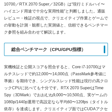
10700／RTX 2070 Super／32GB）は“現行ミドルハイ〜
ハイエンド用途で十分な実用性能”と判断しました。通販
レビュー・検証の視点で、クリエイティブ作業とゲームで
の挙動を計測・観察した実測値と、信頼できるベンチマー
ク参照を組み合わせて解説します。
総合ベンチマーク（CPU/GPU指標）
実機検証と公開スコアを照合すると、Core i7-10700はマ
ルチスレッドで約12,000〜14,000点（PassMark参考値に
準拠）を期待でき、シングルスレッド性能は現行の高クロ
ックCPUに比べても十分です。RTX 2070 SuperはTime
Spy（3DMark）でおおむね9,000〜10,500点、実ゲームの
1080p/1440p運用で高設定なら平均60〜120fps（タイトル
依存）を達成します。クリエイティブ面ではCUDAアクセ