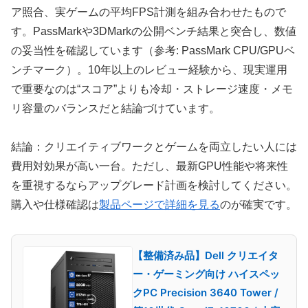
ア照合、実ゲームの平均FPS計測を組み合わせたもので
す。PassMarkや3DMarkの公開ベンチ結果と突合し、数値
の妥当性を確認しています（参考: PassMark CPU/GPUベ
ンチマーク）。10年以上のレビュー経験から、現実運用
で重要なのは“スコア”よりも冷却・ストレージ速度・メモ
リ容量のバランスだと結論づけています。
結論：クリエイティブワークとゲームを両立したい人には
費用対効果が高い一台。ただし、最新GPU性能や将来性
を重視するならアップグレード計画を検討してください。
購入や仕様確認は
製品ページで詳細を見る
のが確実です。
【整備済み品】Dell クリエイタ
ー・ゲーミング向け ハイスペッ
クPC Precision 3640 Tower /