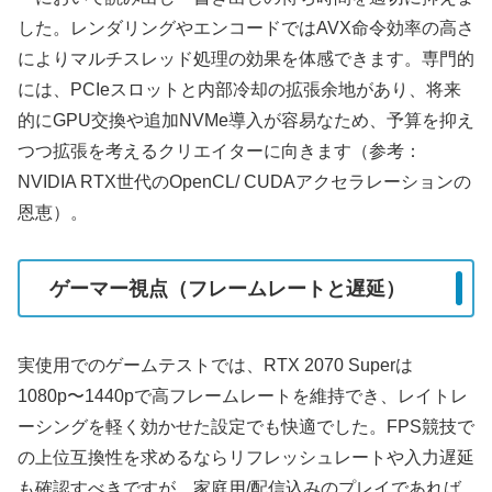
した。レンダリングやエンコードではAVX命令効率の高さ
によりマルチスレッド処理の効果を体感できます。専門的
には、PCIeスロットと内部冷却の拡張余地があり、将来
的にGPU交換や追加NVMe導入が容易なため、予算を抑え
つつ拡張を考えるクリエイターに向きます（参考：
NVIDIA RTX世代のOpenCL/ CUDAアクセラレーションの
恩恵）。
ゲーマー視点（フレームレートと遅延）
実使用でのゲームテストでは、RTX 2070 Superは
1080p〜1440pで高フレームレートを維持でき、レイトレ
ーシングを軽く効かせた設定でも快適でした。FPS競技で
の上位互換性を求めるならリフレッシュレートや入力遅延
も確認すべきですが、家庭用/配信込みのプレイであれば