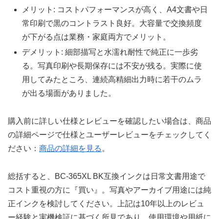
メリット: コストパフォーマンスが高く、A4文書や日
常印刷で黒のコントラスト良好。大容量で交換頻度
が下がる点は業務・家庭両方でメリット。
デメリット: 細部描写と水濡れ耐性で純正に一歩劣
る。写真印刷や長期保存には不安が残る。実際に使
用してみたところ、連続高精細出力時に若干のムラ
が出る場面がありました。
購入前に詳しい仕様とレビューを確認したい場合は、商品
の詳細ページで仕様とユーザーレビューをチェックしてく
ださい：
商品の詳細を見る
。
総括すると、BC-365XL BK互換インクは日常文書用途で
コスト重視の方に『買い』。写真やアーカイブ用途には純
正インクを検討してください。上記は10年以上のレビュ
ー経験と実機検証に基づく所見であり、使用環境や用紙に