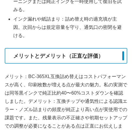
ーニングまたは純正インクを一時使用して復旧を試
みる。
インク漏れや紙詰まり：詰め替え時の過充填が主
因。次回からは規定容量を守り、通気口の密閉を避
ける。
メリットとデメリット（正直な評価）
メリット：BC-365XL互換詰め替えはコストパフォーマン
スが高く、印刷枚数が増える点が最大の魅力。私の実測で
は同等黒インクで純正比約40〜60%コストダウンを確認
しました。デメリット：互換チップや通気性による認識エ
ラー・ノズル詰まりの頻度が純正より高い点が実使用での
課題です。また、残量表示の不正確さや初期セットアップ
での調整が必要になることがある点は正直にお伝えしま