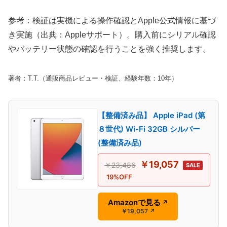
参考：検証は実機による操作確認とApple公式情報に基づ
き実施（出典：Appleサポート）。購入前にシリアル確認
やバッテリー状態の確認を行うことを強く推奨します。
著者：T.T.（通販商品レビュー・検証、経験年数：10年）
【整備済み品】 Apple iPad (第
８世代) Wi-Fi 32GB シルバー
(整備済み品)
￥19,057
￥23,486
SALE
19%OFF
Amazonで見る
↗
￥19,057
↗