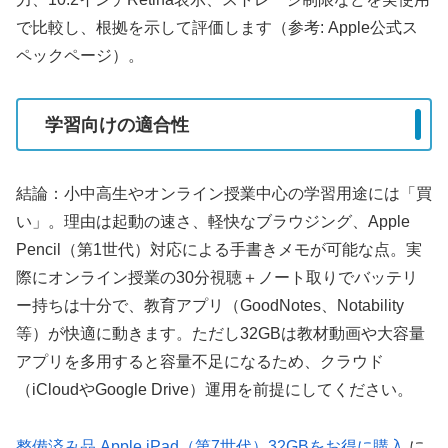
で比較し、根拠を示して評価します（参考: Apple公式ス
ペックページ）。
学習向けの適合性
結論：小中高生やオンライン授業中心の学習用途には「買
い」。理由は起動の速さ、軽快なブラウジング、Apple
Pencil（第1世代）対応による手書きメモが可能な点。実
際にオンライン授業の30分視聴＋ノート取りでバッテリ
ー持ちは十分で、教育アプリ（GoodNotes、Notability
等）が快適に動きます。ただし32GBは教材動画や大容量
アプリを多用すると容量不足になるため、クラウド
（iCloudやGoogle Drive）運用を前提にしてください。
整備済み品 Apple iPad（第7世代）32GBをお得に購入
に