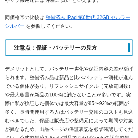
やサブ機用途には明確に“買い”といえます。
同価格帯の比較は
整備済み iPad 第6世代 32GB セルラー
シルバー
を参照してください。
注意点：保証・バッテリーの見方
デメリットとして、バッテリー劣化や保証内容の差が挙げ
られます。整備済み品は新品と比べバッテリー消耗が進ん
でいる個体があり、リフレッシュサイクル（充放電回数）
や最大容量が新品の100%に満たないことが多いです。実
際に私が検証した個体では最大容量が85〜92%の範囲が
多く、長時間使用する人はバッテリー交換のコストも見込
むべきでした。保証は販売店や整備元によって期間や対象
が異なるため、出品ページの保証表記を必ず確認してくだ
さい。公式整備済みApple製品であればAppleの認定整備