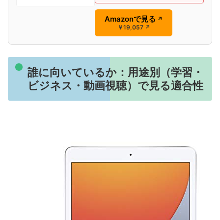
Amazonで見る
↗
￥19,057
↗
誰に向いているか：用途別（学習・
ビジネス・動画視聴）で見る適合性