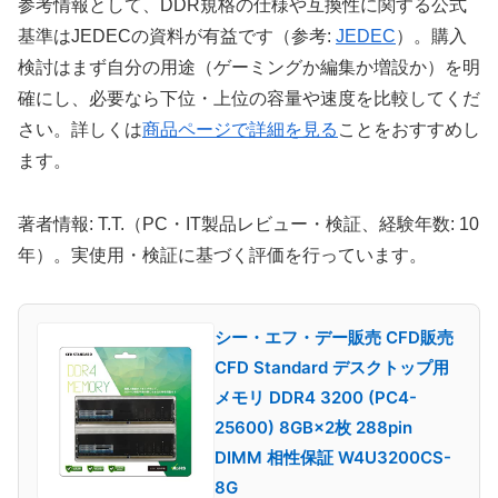
参考情報として、DDR規格の仕様や互換性に関する公式
基準はJEDECの資料が有益です（参考:
JEDEC
）。購入
検討はまず自分の用途（ゲーミングか編集か増設か）を明
確にし、必要なら下位・上位の容量や速度を比較してくだ
さい。詳しくは
商品ページで詳細を見る
ことをおすすめし
ます。
著者情報: T.T.（PC・IT製品レビュー・検証、経験年数: 10
年）。実使用・検証に基づく評価を行っています。
シー・エフ・デー販売 CFD販売
CFD Standard デスクトップ用
メモリ DDR4 3200 (PC4-
25600) 8GB×2枚 288pin
DIMM 相性保証 W4U3200CS-
8G