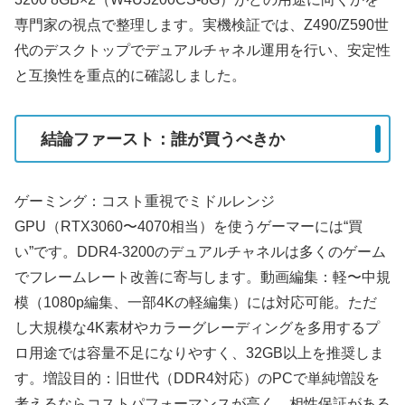
専門家の視点で整理します。実機検証では、Z490/Z590世
代のデスクトップでデュアルチャネル運用を行い、安定性
と互換性を重点的に確認しました。
結論ファースト：誰が買うべきか
ゲーミング：コスト重視でミドルレンジ
GPU（RTX3060〜4070相当）を使うゲーマーには“買
い”です。DDR4-3200のデュアルチャネルは多くのゲーム
でフレームレート改善に寄与します。動画編集：軽〜中規
模（1080p編集、一部4Kの軽編集）には対応可能。ただ
し大規模な4K素材やカラーグレーディングを多用するプ
ロ用途では容量不足になりやすく、32GB以上を推奨しま
す。増設目的：旧世代（DDR4対応）のPCで単純増設を
考えるならコストパフォーマンスが高く、相性保証がある