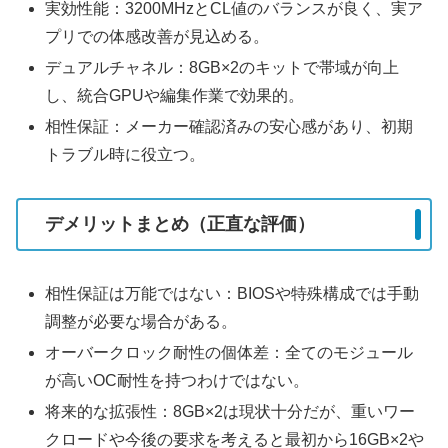
実効性能：3200MHzとCL値のバランスが良く、実ア
プリでの体感改善が見込める。
デュアルチャネル：8GB×2のキットで帯域が向上
し、統合GPUや編集作業で効果的。
相性保証：メーカー確認済みの安心感があり、初期
トラブル時に役立つ。
デメリットまとめ（正直な評価）
相性保証は万能ではない：BIOSや特殊構成では手動
調整が必要な場合がある。
オーバークロック耐性の個体差：全てのモジュール
が高いOC耐性を持つわけではない。
将来的な拡張性：8GB×2は現状十分だが、重いワー
クロードや今後の要求を考えると最初から16GB×2や