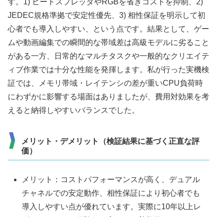
す。1) ヒートスプレッダやRGBを省きコストを抑制、2)
JEDEC規格準拠で安定性優先、3) 相性保証を明示して初
心者でも導入しやすい、という点です。結果として、ゲー
ムや動画編集での瞬間的な帯域差は高級モデルに劣ること
がある一方、日常的なマルチタスクや一般的なクリエイテ
ィブ作業では十分な性能を発揮します。私が行った実機検
証では、メモリ帯域・レイテンシの差が重いCPU負荷時
にわずかに影響する場面はありましたが、費用対効果を考
えると納得しやすいバランスでした。
メリット・デメリット（検証結果に基づく正直な評
価）
メリット：コストパフォーマンスが高く、デュアル
チャネルでの安定動作、相性保証により初心者でも
導入しやすい点が優れています。実際に10年以上レ