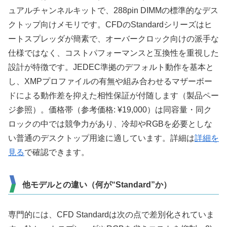
ュアルチャンネルキットで、288pin DIMMの標準的なデス
クトップ向けメモリです。CFDのStandardシリーズはヒ
ートスプレッダが簡素で、オーバークロック向けの派手な
仕様ではなく、コストパフォーマンスと互換性を重視した
設計が特徴です。JEDEC準拠のデフォルト動作を基本と
し、XMPプロファイルの有無や組み合わせるマザーボー
ドによる動作差を抑えた相性保証が付随します（製品ペー
ジ参照）。価格帯（参考価格: ¥19,000）は同容量・同ク
ロックの中では競争力があり、冷却やRGBを必要としな
い普通のデスクトップ用途に適しています。詳細は
詳細を
見る
で確認できます。
他モデルとの違い（何が“Standard”か）
専門的には、CFD Standardは次の点で差別化されていま