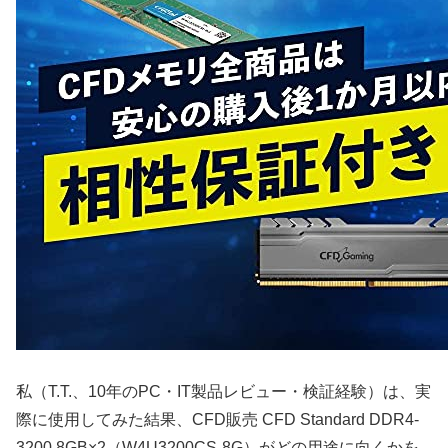
私（T.T.、10年のPC・IT製品レビュー・検証経験）は、実
際に使用してみた結果、CFD販売 CFD Standard DDR4-
3200 8GB×2（W4U3200CS-8G）がどの用途に向くかを