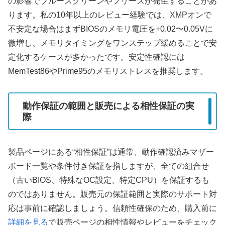
の影響でブルースクリーンやフリーズが発生することがあ
ります。私の10年以上のレビュー経験では、XMPオンで
不安定な場合はまずBIOSのメモリ電圧を+0.02〜0.05Vに
微増し、メモリタイミングをワンステップ緩めることで安
定化するケースが多かったです。安定性確認には
MemTest86やPrime95のメモリストレスを推奨します。
動作保証の範囲と販売による相性保証の実
際
製品ページにある“相性保証”は通常、動作確認済みマザー
ボード一覧や条件付き保証を指しますが、全ての組合せ
（古いBIOS、特殊なOC設定、特定CPU）を保証するも
のではありません。販売元の保証範囲と実際のサポート対
応は事前に確認しましょう。信頼性確保のため、購入前に
詳細を見る
で販売ページの相性情報やレビューをチェック