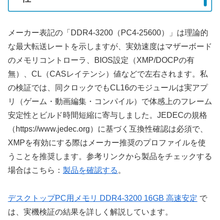
メーカー表記の「DDR4-3200（PC4-25600）」は理論的
な最大転送レートを示しますが、実効速度はマザーボード
のメモリコントローラ、BIOS設定（XMP/DOCPの有
無）、CL（CASレイテンシ）値などで左右されます。私
の検証では、同クロックでもCL16のモジュールは実アプ
リ（ゲーム・動画編集・コンパイル）で体感上のフレーム
安定性とビルド時間短縮に寄与しました。JEDECの規格
（https://www.jedec.org）に基づく互換性確認は必須で、
XMPを有効にする際はメーカー推奨のプロファイルを使
うことを推奨します。参考リンクから製品をチェックする
場合はこちら：
製品を確認する
。
デスクトップPC用メモリ DDR4-3200 16GB 高速安定
で
は、実機検証の結果を詳しく解説しています。