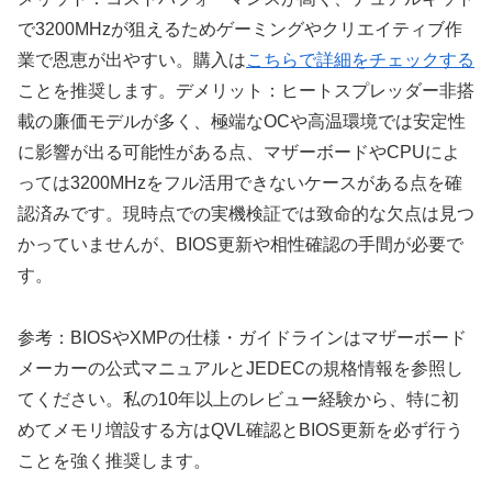
で3200MHzが狙えるためゲーミングやクリエイティブ作
業で恩恵が出やすい。購入は
こちらで詳細をチェックする
ことを推奨します。デメリット：ヒートスプレッダー非搭
載の廉価モデルが多く、極端なOCや高温環境では安定性
に影響が出る可能性がある点、マザーボードやCPUによ
っては3200MHzをフル活用できないケースがある点を確
認済みです。現時点での実機検証では致命的な欠点は見つ
かっていませんが、BIOS更新や相性確認の手間が必要で
す。
参考：BIOSやXMPの仕様・ガイドラインはマザーボード
メーカーの公式マニュアルとJEDECの規格情報を参照し
てください。私の10年以上のレビュー経験から、特に初
めてメモリ増設する方はQVL確認とBIOS更新を必ず行う
ことを強く推奨します。