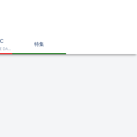
C
特集
Dell OptiPlex、NEC LAVIE DA770、HP DT 24-cr2000、ASUS V470VAK、Dell 24 AIO EC24250などを掲載したデスクトップPC一覧です。一体型や整備済み品を比較しながら、用途に合うモデルを選べます。