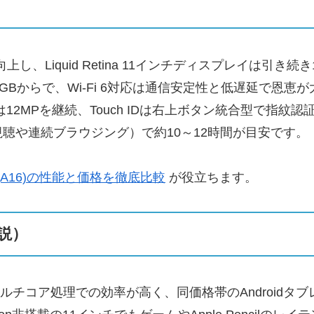
能が向上し、Liquid Retina 11インチディスプレイは引
GBからで、Wi-Fi 6対応は通信安定性と低遅延で恩
12MPを継続、Touch IDは右上ボタン統合型で指
聴や連続ブラウジング）で約10～12時間が目安です。
ad (A16)の性能と価格を徹底比較
が役立ちます。
説）
ルチコア処理での効率が高く、同価格帯のAndroid