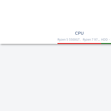
CPU
Ryzen 5 5500GT、Ryzen 7 9700X、Ryzen 7 9800X3D、Core Ultra 7 265K、Core i5-12400などを掲載したCPU一覧です。性能・価格・用途を比較しながら、自作PCやゲーミング向けの最適な1台を選べます。