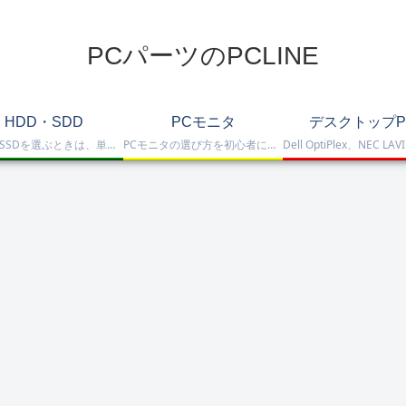
PCパーツのPCLINE
HDD・SDD
PCモニタ
デスクトップP
HDD・SSDを選ぶときは、単に容量だけを見るのではなく、保存重視なのか、高速化したいのか、NAS運用なのか、外付けで使いたいのかまで整理して選ぶことが大切です。このカテゴリでは、HDDとSSDの基本的な違いを踏まえつつ、保存容量をしっかり確保したい方向けのHDD、高速起動や作業効率を重視したい方向けのSSD、さらにNAS向けHDDやNVMe SSD、SATA SSD、外付けストレージまで比較しや…
PCモニタの選び方を初心者にも分かりやすく解説。ゲーミングモニタ、4K・高画質モニタ、モバイルモニタ、仕事・普段使い向けモニタまで、用途別に比較しやすくまとめています。