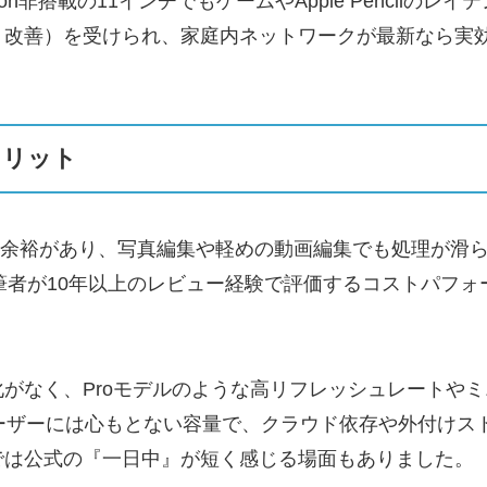
非搭載の11インチでもゲームやApple Pencilのレイテン
ト改善）を受けられ、家庭内ネットワークが最新なら実
メリット
余裕があり、写真編集や軽めの動画編集でも処理が滑らか。
益。筆者が10年以上のレビュー経験で評価するコストパフ
がなく、Proモデルのような高リフレッシュレートやミ
ユーザーには心もとない容量で、クラウド依存や外付け
では公式の『一日中』が短く感じる場面もありました。