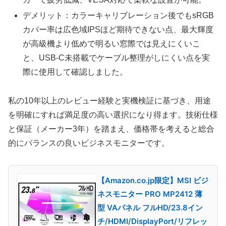
デメリット：カラーキャリブレーション後でもsRGB
カバー率は広色域IPSほど期待できない点、最大輝度
が高級機より低めで明るい窓際では見えにくいこ
と、USB-C未搭載でケーブル整理がしにくい点を実
際に使用して確認しました。
私の10年以上のレビュー経験と実機検証に基づき、用途
を明確にすれば満足度の高い選択になり得ます。技術仕様
と保証（メーカー3年）を踏まえ、価格帯を考えると総合
的にバランスの良いビジネスモニターです。
【Amazon.co.jp限定】MSI ビジ
ネスモニター PRO MP2412 薄
型 VAパネル フルHD/23.8イン
チ/HDMI/DisplayPort/リフレッ