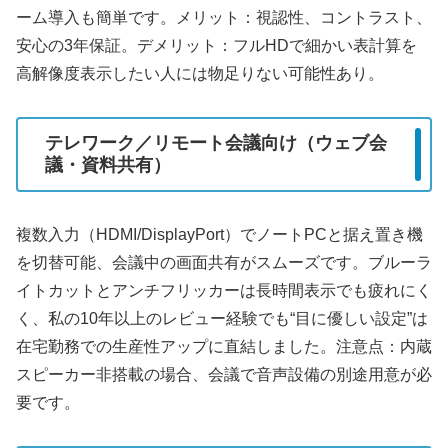
ーム導入も簡単です。メリット：視認性、コントラスト、
安心の3年保証。デメリット：フルHDで細かい表計算を
高解像度表示したい人には物足りない可能性あり。
テレワーク／リモート会議向け（ウェブ会
議・資料共有）
複数入力（HDMI/DisplayPort）でノートPCと据え置き機
を切替可能、会議中の画面共有がスムーズです。ブルーラ
イトカットとアンチフリッカーは長時間表示でも疲れにく
く、私の10年以上のレビュー経験でも“目に優しい設定”は
在宅勤務での生産性アップに直結しました。注意点：内蔵
スピーカー非搭載の場合、会議で音声設備の別途用意が必
要です。