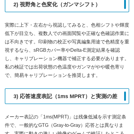
2) 視野角と色変化（ガンマシフト）
実際に上下・左右から視認してみると、色相シフトや輝度
低下が目立ち、複数人での画面閲覧や正確な色確認作業に
は不向きです。印刷物の校正や写真編集用途で色精度を重
視するなら、sRGBカバー率やDelta-E測定結果を確認
し、キャリブレーション機器で補正する必要があります。
私の検証では出荷状態の色温度やガンマがやや暖色寄り
で、簡易キャリブレーションを推奨します。
3) 応答速度表記（1ms MPRT）と実測の差
メーカー表記の「1ms(MPRT)」は残像低減を示す測定条
件で、一般的なGTG（Gray-to-Gray）応答とは異なりま
す。実際に動きの激しい映像やゲームで検証したところ、