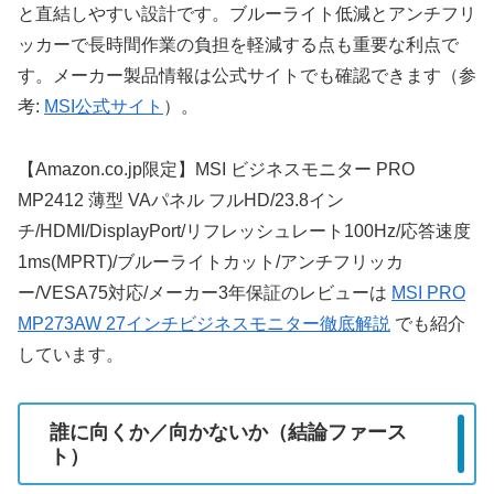
と直結しやすい設計です。ブルーライト低減とアンチフリ
ッカーで長時間作業の負担を軽減する点も重要な利点で
す。メーカー製品情報は公式サイトでも確認できます（参
考:
MSI公式サイト
）。
【Amazon.co.jp限定】MSI ビジネスモニター PRO
MP2412 薄型 VAパネル フルHD/23.8イン
チ/HDMI/DisplayPort/リフレッシュレート100Hz/応答速度
1ms(MPRT)/ブルーライトカット/アンチフリッカ
ー/VESA75対応/メーカー3年保証のレビューは
MSI PRO
MP273AW 27インチビジネスモニター徹底解説
でも紹介
しています。
誰に向くか／向かないか（結論ファース
ト）