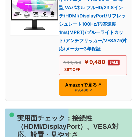
型 VAパネル フルHD/23.8イン
チ/HDMI/DisplayPort/リフレッ
シュレート100Hz/応答速度
1ms(MPRT)/ブルーライトカッ
ト/アンチフリッカー/VESA75対
応/メーカー3年保証
￥9,480
￥14,788
SALE
36%OFF
Amazonで見る
↗
￥9,480
↗
実用面チェック：接続性
（HDMI/DisplayPort）、VESA対
応、設置・見やすさ