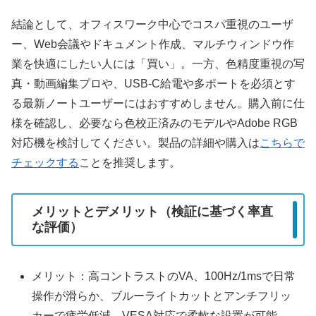
結論として、オフィスワーク中心でコスパ重視のユーザ
ー、Web会議やドキュメント作成、マルチウィンドウ作
業を快適にしたい人には「買い」。一方、色精度重視の写
真・動画編集プロや、USB-C給電や多ポートを必須とす
る最新ノートユーザーにはおすすめしません。購入前に仕
様を確認し、必要なら色校正済みのモデルやAdobe RGB
対応機を検討してください。製品の詳細や購入は
こちらで
チェックする
ことを推奨します。
メリットとデメリット（検証に基づく率直
な評価）
メリット：高コントラストのVA、100Hz/1msで日常
操作が滑らか、ブルーライトカットとアンチフリッ
カーで疲労低減、VESA対応で柔軟な設置が可能。