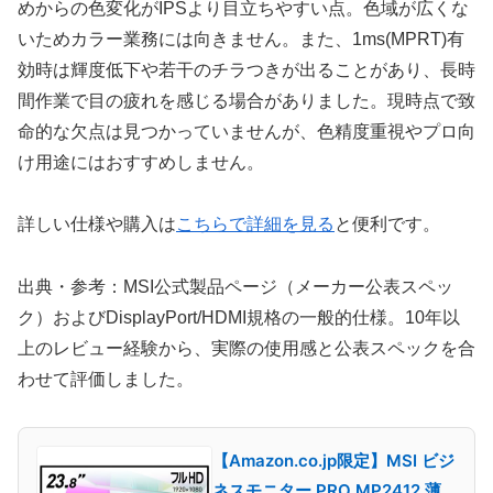
めからの色変化がIPSより目立ちやすい点。色域が広くな
いためカラー業務には向きません。また、1ms(MPRT)有
効時は輝度低下や若干のチラつきが出ることがあり、長時
間作業で目の疲れを感じる場合がありました。現時点で致
命的な欠点は見つかっていませんが、色精度重視やプロ向
け用途にはおすすめしません。
詳しい仕様や購入は
こちらで詳細を見る
と便利です。
出典・参考：MSI公式製品ページ（メーカー公表スペッ
ク）およびDisplayPort/HDMI規格の一般的仕様。10年以
上のレビュー経験から、実際の使用感と公表スペックを合
わせて評価しました。
【Amazon.co.jp限定】MSI ビジ
ネスモニター PRO MP2412 薄