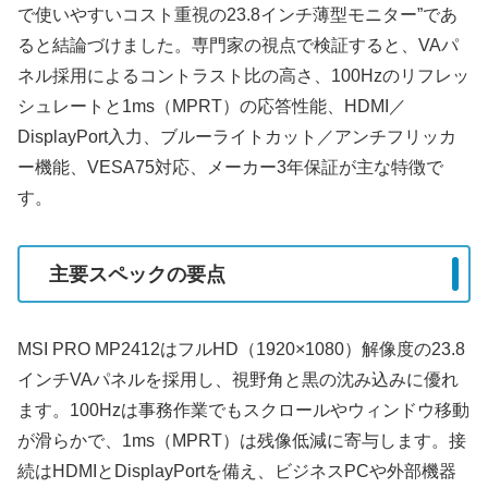
で使いやすいコスト重視の23.8インチ薄型モニター”であ
ると結論づけました。専門家の視点で検証すると、VAパ
ネル採用によるコントラスト比の高さ、100Hzのリフレッ
シュレートと1ms（MPRT）の応答性能、HDMI／
DisplayPort入力、ブルーライトカット／アンチフリッカ
ー機能、VESA75対応、メーカー3年保証が主な特徴で
す。
主要スペックの要点
MSI PRO MP2412はフルHD（1920×1080）解像度の23.8
インチVAパネルを採用し、視野角と黒の沈み込みに優れ
ます。100Hzは事務作業でもスクロールやウィンドウ移動
が滑らかで、1ms（MPRT）は残像低減に寄与します。接
続はHDMIとDisplayPortを備え、ビジネスPCや外部機器