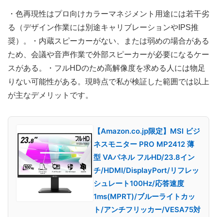
・色再現性はプロ向けカラーマネジメント用途には若干劣
る（デザイン作業には別途キャリブレーションやIPS推
奨）。・内蔵スピーカーがない、または弱めの場合がある
ため、会議や音声作業で外部スピーカーが必要になるケー
スがある。・フルHDのため高解像度を求める人には物足
りない可能性がある。現時点で私が検証した範囲では以上
が主なデメリットです。
【Amazon.co.jp限定】MSI ビジ
ネスモニター PRO MP2412 薄
型 VAパネル フルHD/23.8イン
チ/HDMI/DisplayPort/リフレッ
シュレート100Hz/応答速度
1ms(MPRT)/ブルーライトカッ
ト/アンチフリッカー/VESA75対