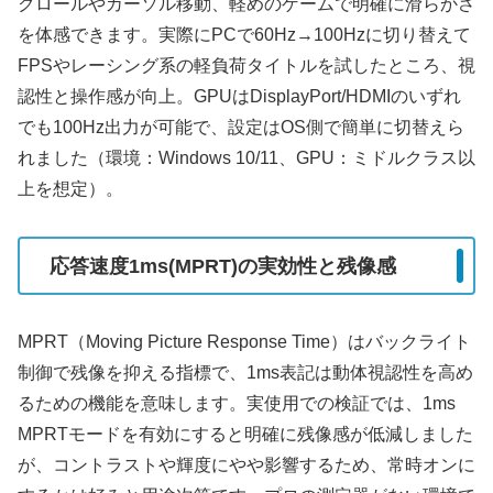
クロールやカーソル移動、軽めのゲームで明確に滑らかさ
を体感できます。実際にPCで60Hz→100Hzに切り替えて
FPSやレーシング系の軽負荷タイトルを試したところ、視
認性と操作感が向上。GPUはDisplayPort/HDMIのいずれ
でも100Hz出力が可能で、設定はOS側で簡単に切替えら
れました（環境：Windows 10/11、GPU：ミドルクラス以
上を想定）。
応答速度1ms(MPRT)の実効性と残像感
MPRT（Moving Picture Response Time）はバックライト
制御で残像を抑える指標で、1ms表記は動体視認性を高め
るための機能を意味します。実使用での検証では、1ms
MPRTモードを有効にすると明確に残像感が低減しました
が、コントラストや輝度にやや影響するため、常時オンに