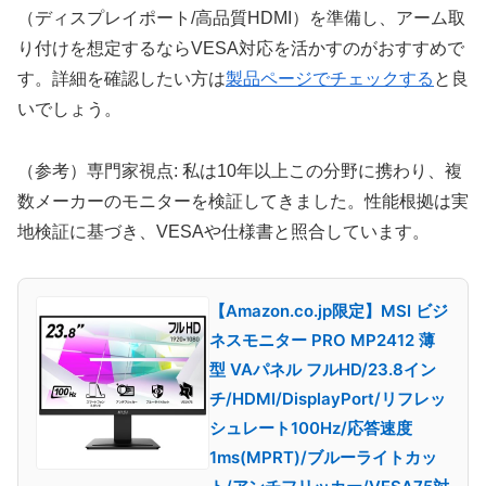
（ディスプレイポート/高品質HDMI）を準備し、アーム取
り付けを想定するならVESA対応を活かすのがおすすめで
す。詳細を確認したい方は
製品ページでチェックする
と良
いでしょう。
（参考）専門家視点: 私は10年以上この分野に携わり、複
数メーカーのモニターを検証してきました。性能根拠は実
地検証に基づき、VESAや仕様書と照合しています。
【Amazon.co.jp限定】MSI ビジ
ネスモニター PRO MP2412 薄
型 VAパネル フルHD/23.8イン
チ/HDMI/DisplayPort/リフレッ
シュレート100Hz/応答速度
1ms(MPRT)/ブルーライトカッ