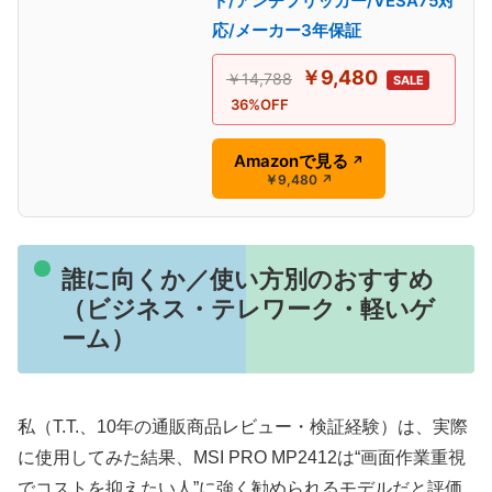
ト/アンチフリッカー/VESA75対
応/メーカー3年保証
￥9,480
￥14,788
SALE
36%OFF
Amazonで見る
↗
￥9,480
↗
誰に向くか／使い方別のおすすめ
（ビジネス・テレワーク・軽いゲ
ーム）
私（T.T.、10年の通販商品レビュー・検証経験）は、実際
に使用してみた結果、MSI PRO MP2412は“画面作業重視
でコストを抑えたい人”に強く勧められるモデルだと評価