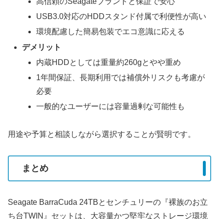
高信頼のSeagateブランドと保証で安心
USB3.0対応のHDDスタンド付属で利便性が高い
環境配慮した簡易包装でエコ意識に応える
デメリット
内蔵HDDとしては重量約260gとやや重め
1年間保証、長期利用では補償外リスクも考慮が
必要
一般的なユーザーには容量過剰な可能性も
用途や予算と相談しながら選択することが賢明です。
まとめ
Seagate BarraCuda 24TBとセンチュリーの『裸族のお立
ち台TWIN』セットは、大容量かつ堅牢なストレージ環境