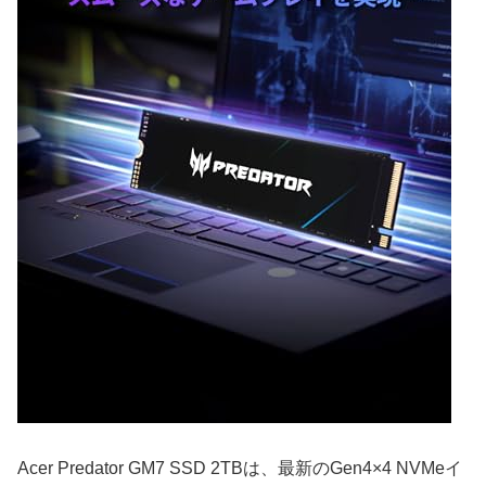
Acer Predator GM7 SSD 2TBは、最新のGen4×4 NVMeイ