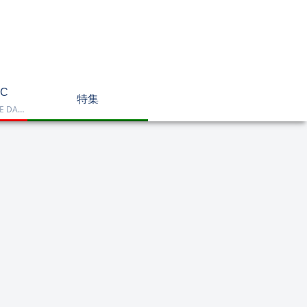
C
特集
Dell OptiPlex、NEC LAVIE DA770、HP DT 24-cr2000、ASUS V470VAK、Dell 24 AIO EC24250などを掲載したデスクトップPC一覧です。一体型や整備済み品を比較しながら、用途に合うモデルを選べます。