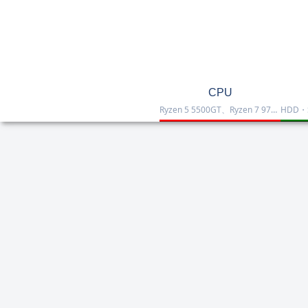
CPU
Ryzen 5 5500GT、Ryzen 7 9700X、Ryzen 7 9800X3D、Core Ultra 7 265K、Core i5-12400などを掲載したCPU一覧です。性能・価格・用途を比較しながら、自作PCやゲーミング向けの最適な1台を選べます。