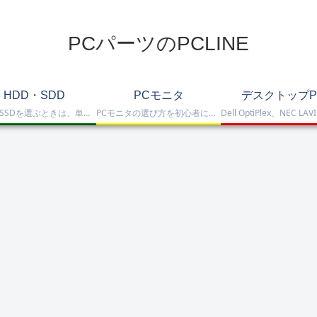
PCパーツのPCLINE
HDD・SDD
PCモニタ
デスクトップP
HDD・SSDを選ぶときは、単に容量だけを見るのではなく、保存重視なのか、高速化したいのか、NAS運用なのか、外付けで使いたいのかまで整理して選ぶことが大切です。このカテゴリでは、HDDとSSDの基本的な違いを踏まえつつ、保存容量をしっかり確保したい方向けのHDD、高速起動や作業効率を重視したい方向けのSSD、さらにNAS向けHDDやNVMe SSD、SATA SSD、外付けストレージまで比較しや…
PCモニタの選び方を初心者にも分かりやすく解説。ゲーミングモニタ、4K・高画質モニタ、モバイルモニタ、仕事・普段使い向けモニタまで、用途別に比較しやすくまとめています。