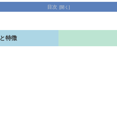
目次
能と特徴