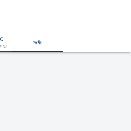
C
特集
Dell OptiPlex、NEC LAVIE DA770、HP DT 24-cr2000、ASUS V470VAK、Dell 24 AIO EC24250などを掲載したデスクトップPC一覧です。一体型や整備済み品を比較しながら、用途に合うモデルを選べます。