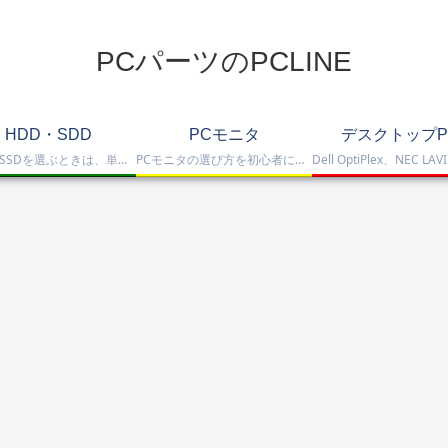
PCパーツのPCLINE
HDD・SDD
PCモニタ
デスクトップP
HDD・SSDを選ぶときは、単に容量だけを見るのではなく、保存重視なのか、高速化したいのか、NAS運用なのか、外付けで使いたいのかまで整理して選ぶことが大切です。このカテゴリでは、HDDとSSDの基本的な違いを踏まえつつ、保存容量をしっかり確保したい方向けのHDD、高速起動や作業効率を重視したい方向けのSSD、さらにNAS向けHDDやNVMe SSD、SATA SSD、外付けストレージまで比較しや…
PCモニタの選び方を初心者にも分かりやすく解説。ゲーミングモニタ、4K・高画質モニタ、モバイルモニタ、仕事・普段使い向けモニタまで、用途別に比較しやすくまとめています。