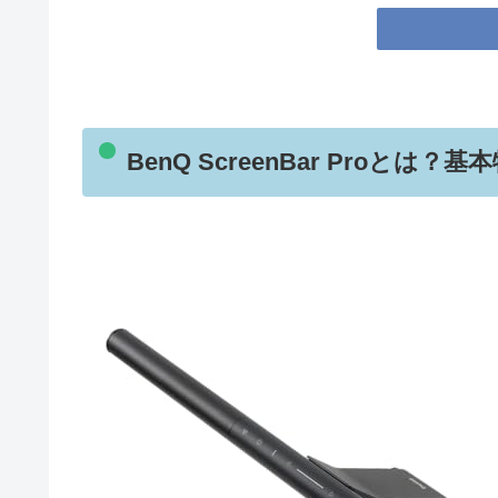
BenQ ScreenBar Proと