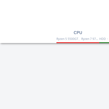
CPU
Ryzen 5 5500GT、Ryzen 7 9700X、Ryzen 7 9800X3D、Core Ultra 7 265K、Core i5-12400などを掲載したCPU一覧です。性能・価格・用途を比較しながら、自作PCやゲーミング向けの最適な1台を選べます。