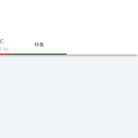
C
特集
Dell OptiPlex、NEC LAVIE DA770、HP DT 24-cr2000、ASUS V470VAK、Dell 24 AIO EC24250などを掲載したデスクトップPC一覧です。一体型や整備済み品を比較しながら、用途に合うモデルを選べます。