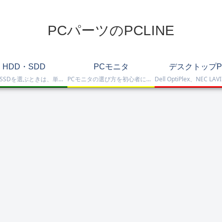
PCパーツのPCLINE
HDD・SDD
PCモニタ
デスクトップP
HDD・SSDを選ぶときは、単に容量だけを見るのではなく、保存重視なのか、高速化したいのか、NAS運用なのか、外付けで使いたいのかまで整理して選ぶことが大切です。このカテゴリでは、HDDとSSDの基本的な違いを踏まえつつ、保存容量をしっかり確保したい方向けのHDD、高速起動や作業効率を重視したい方向けのSSD、さらにNAS向けHDDやNVMe SSD、SATA SSD、外付けストレージまで比較しや…
PCモニタの選び方を初心者にも分かりやすく解説。ゲーミングモニタ、4K・高画質モニタ、モバイルモニタ、仕事・普段使い向けモニタまで、用途別に比較しやすくまとめています。