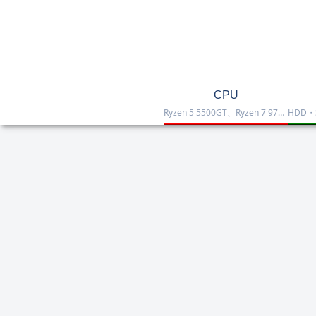
CPU
Ryzen 5 5500GT、Ryzen 7 9700X、Ryzen 7 9800X3D、Core Ultra 7 265K、Core i5-12400などを掲載したCPU一覧です。性能・価格・用途を比較しながら、自作PCやゲーミング向けの最適な1台を選べます。