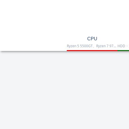
CPU
Ryzen 5 5500GT、Ryzen 7 9700X、Ryzen 7 9800X3D、Core Ultra 7 265K、Core i5-12400などを掲載したCPU一覧です。性能・価格・用途を比較しながら、自作PCやゲーミング向けの最適な1台を選べます。