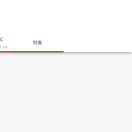
C
特集
Dell OptiPlex、NEC LAVIE DA770、HP DT 24-cr2000、ASUS V470VAK、Dell 24 AIO EC24250などを掲載したデスクトップPC一覧です。一体型や整備済み品を比較しながら、用途に合うモデルを選べます。