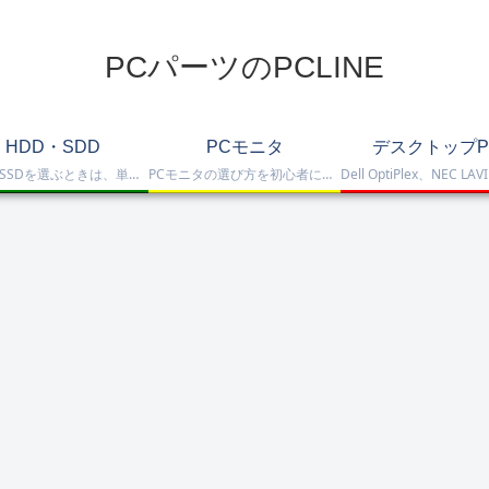
PCパーツのPCLINE
HDD・SDD
PCモニタ
デスクトップP
HDD・SSDを選ぶときは、単に容量だけを見るのではなく、保存重視なのか、高速化したいのか、NAS運用なのか、外付けで使いたいのかまで整理して選ぶことが大切です。このカテゴリでは、HDDとSSDの基本的な違いを踏まえつつ、保存容量をしっかり確保したい方向けのHDD、高速起動や作業効率を重視したい方向けのSSD、さらにNAS向けHDDやNVMe SSD、SATA SSD、外付けストレージまで比較しや…
PCモニタの選び方を初心者にも分かりやすく解説。ゲーミングモニタ、4K・高画質モニタ、モバイルモニタ、仕事・普段使い向けモニタまで、用途別に比較しやすくまとめています。