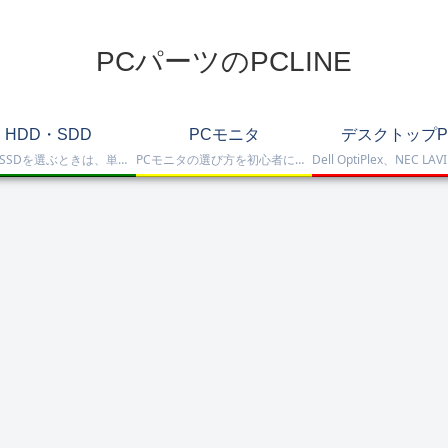
PCパーツのPCLINE
HDD・SDD
PCモニタ
デスクトップP
HDD・SSDを選ぶときは、単に容量だけを見るのではなく、保存重視なのか、高速化したいのか、NAS運用なのか、外付けで使いたいのかまで整理して選ぶことが大切です。このカテゴリでは、HDDとSSDの基本的な違いを踏まえつつ、保存容量をしっかり確保したい方向けのHDD、高速起動や作業効率を重視したい方向けのSSD、さらにNAS向けHDDやNVMe SSD、SATA SSD、外付けストレージまで比較しや…
PCモニタの選び方を初心者にも分かりやすく解説。ゲーミングモニタ、4K・高画質モニタ、モバイルモニタ、仕事・普段使い向けモニタまで、用途別に比較しやすくまとめています。