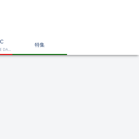
C
特集
Dell OptiPlex、NEC LAVIE DA770、HP DT 24-cr2000、ASUS V470VAK、Dell 24 AIO EC24250などを掲載したデスクトップPC一覧です。一体型や整備済み品を比較しながら、用途に合うモデルを選べます。