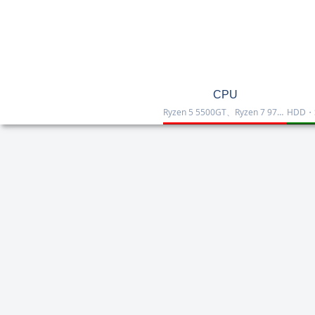
CPU
Ryzen 5 5500GT、Ryzen 7 9700X、Ryzen 7 9800X3D、Core Ultra 7 265K、Core i5-12400などを掲載したCPU一覧です。性能・価格・用途を比較しながら、自作PCやゲーミング向けの最適な1台を選べます。