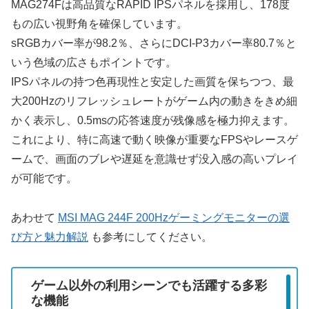
MAG274Fは高品質なRAPID IPSパネルを採用し、178度
もの広い視野角を確保しています。
sRGBカバー率が98.2％、さらにDCI-P3カバー率80.7％と
いう色域の広さもポイントです。
IPSパネルの持つ色再現性と安定した画質を保ちつつ、最
大200Hzのリフレッシュレートがゲーム内の動きをきめ細
かく表示し、0.5msの応答速度が残像感を極力抑えます。
これにより、特に高速で動く映像が重要なFPSやレースゲ
ームで、画面のブレや遅延を意識せず没入感の高いプレイ
が可能です。
あわせて
MSI MAG 244F 200Hzゲーミングモニターの選
び方と魅力解説
も参考にしてください。
ゲーム以外の利用シーンでも活躍する多彩
な機能