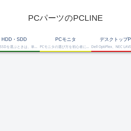
PCパーツのPCLINE
HDD・SDD
PCモニタ
デスクトップP
HDD・SSDを選ぶときは、単に容量だけを見るのではなく、保存重視なのか、高速化したいのか、NAS運用なのか、外付けで使いたいのかまで整理して選ぶことが大切です。このカテゴリでは、HDDとSSDの基本的な違いを踏まえつつ、保存容量をしっかり確保したい方向けのHDD、高速起動や作業効率を重視したい方向けのSSD、さらにNAS向けHDDやNVMe SSD、SATA SSD、外付けストレージまで比較しや…
PCモニタの選び方を初心者にも分かりやすく解説。ゲーミングモニタ、4K・高画質モニタ、モバイルモニタ、仕事・普段使い向けモニタまで、用途別に比較しやすくまとめています。