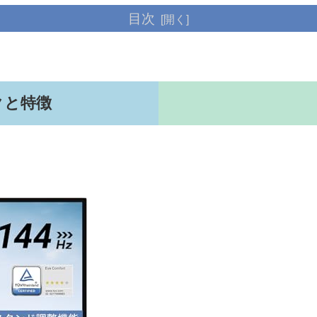
目次
ックと特徴