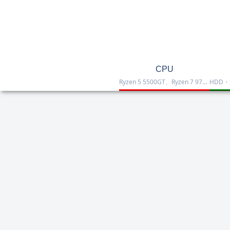
CPU
Ryzen 5 5500GT、Ryzen 7 9700X、Ryzen 7 9800X3D、Core Ultra 7 265K、Core i5-12400などを掲載したCPU一覧です。性能・価格・用途を比較しながら、自作PCやゲーミング向けの最適な1台を選べます。