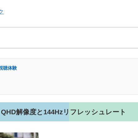
ク
D視聴体験
HD解像度と144Hzリフレッシュレート