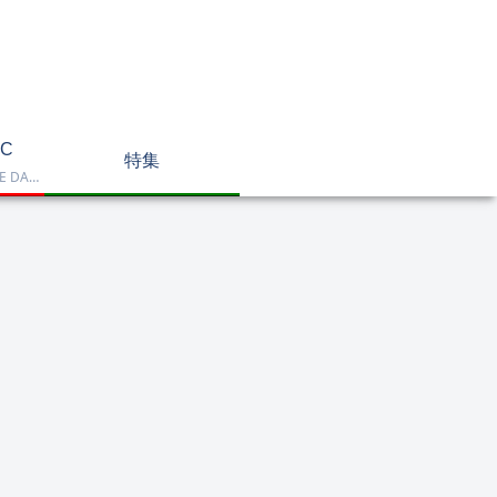
C
特集
Dell OptiPlex、NEC LAVIE DA770、HP DT 24-cr2000、ASUS V470VAK、Dell 24 AIO EC24250などを掲載したデスクトップPC一覧です。一体型や整備済み品を比較しながら、用途に合うモデルを選べます。