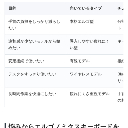
目的
向いているタイプ
チェ
手首の負担をしっかり減らし
本格エルゴ型
分割
たい
ト
違和感が少ないモデルから始
導入しやすい疲れにく
キー
めたい
い型
安定接続で使いたい
有線モデル
接続
デスクをすっきり使いたい
ワイヤレスモデル
Blu
り回
長時間作業を快適にしたい
疲れにくさ重視モデル
手首
の相
悩みからエルゴノミクスキーボードを