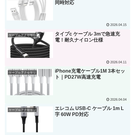
同時対応
2026.04.15
タイプc ケーブル 3mで急速充
ケーブルアクセサリ
電！耐久ナイロン仕様
2026.04.11
iPhone充電ケーブル1M 3本セッ
ケーブルアクセサリ
ト｜PD27W高速充電
2026.04.04
エレコム USB-C ケーブル 1m L
ケーブルアクセサリ
字 60W PD対応