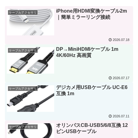
iPhone用HDMI変換ケーブル2m
ケーブルアクセサリ
｜簡単ミラーリング接続
2026.07.18
DP→MiniHDMIケーブル 1m
ケーブルアクセサリ
4K/60Hz 高画質
2026.07.17
デジカメ用USBケーブル UC‑E6
ケーブルアクセサリ
互換 1m
2026.07.11
オリンパスCB-USB5/6/8互換 12
ケーブルアクセサリ
ピンUSBケーブル