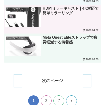
2026.04.03
HDMIミラーキャスト｜4K対応で
ケーブルアクセサリ
簡単ミラーリング
2026.04.02
Meta Quest Eliteストラップで疲
ケーブルアクセサリ
労軽減する装着感
2026.03.30
次のページ
1
次
2
7