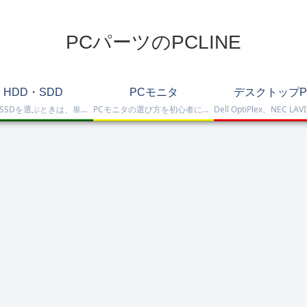
PCパーツのPCLINE
HDD・SDD
PCモニタ
デスクトップP
HDD・SSDを選ぶときは、単に容量だけを見るのではなく、保存重視なのか、高速化したいのか、NAS運用なのか、外付けで使いたいのかまで整理して選ぶことが大切です。このカテゴリでは、HDDとSSDの基本的な違いを踏まえつつ、保存容量をしっかり確保したい方向けのHDD、高速起動や作業効率を重視したい方向けのSSD、さらにNAS向けHDDやNVMe SSD、SATA SSD、外付けストレージまで比較しや…
PCモニタの選び方を初心者にも分かりやすく解説。ゲーミングモニタ、4K・高画質モニタ、モバイルモニタ、仕事・普段使い向けモニタまで、用途別に比較しやすくまとめています。