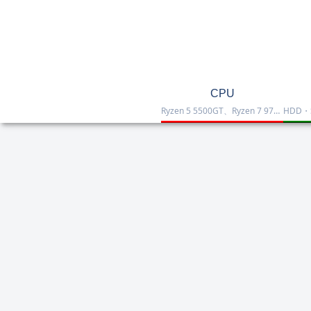
CPU
Ryzen 5 5500GT、Ryzen 7 9700X、Ryzen 7 9800X3D、Core Ultra 7 265K、Core i5-12400などを掲載したCPU一覧です。性能・価格・用途を比較しながら、自作PCやゲーミング向けの最適な1台を選べます。