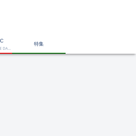
C
特集
Dell OptiPlex、NEC LAVIE DA770、HP DT 24-cr2000、ASUS V470VAK、Dell 24 AIO EC24250などを掲載したデスクトップPC一覧です。一体型や整備済み品を比較しながら、用途に合うモデルを選べます。