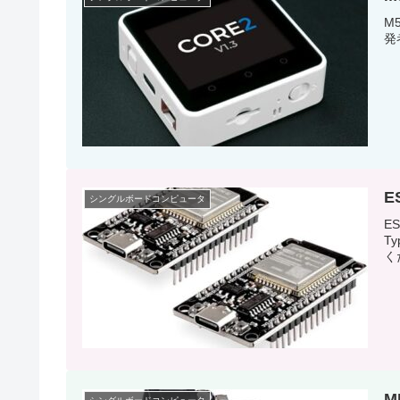
M
発
E
シングルボードコンピュータ
E
T
く
M