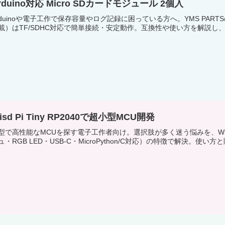
rduino対応 Micro SDカードモジュール 2個入
rduinoや電子工作で保存容量やログ記録に困っている方へ。YMS PARTS
載）はTF/SDHC対応で簡単接続・安定動作。互換性や使い方を解説
isd Pi Tiny RP2040で超小型MCU開発
型で高性能なMCUを探す電子工作者向け。選択肢が多く迷う悩みを、Wisd Pi
ュ・RGB LED・USB-C・MicroPython/C対応）の特徴で解決。