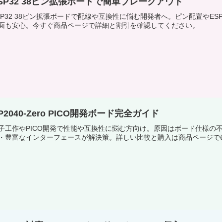
SP32 38ピン拡張ボードで簡単ブレークアウト
SP32 38ピン拡張ボードで配線や互換性に悩む開発者へ。ピン配置やE
面も安心。今すぐ商品ページで詳細と割引を確認してください。
P2040-Zero PICO開発ボード完全ガイド
子工作やPICO開発で性能や互換性に悩む方向け。原因はボード仕様の不明瞭さ
・豊富なインターフェースが解決策。詳しい比較と購入は商品ページで