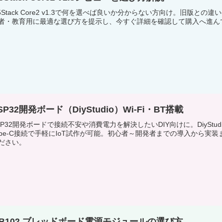
5Stack Core2 v1.3で何を選べば良いか分からない方向け。旧版
者・教育用に最適な選び方を提示し、今すぐ詳細を確認して購入へ進ん
SP32開発ボード（DiyStudio）Wi-Fi・BT搭載
SP32開発ボードで接続不安や消費電力を解決したいDIY向けに。DiyStudioのES
ype-C接続で手軽にIoT試作が可能。初心者～開発者までの導入から
ださい。
B102 ブレッドボード電源モジュールの選び方