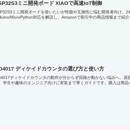
SP32S3ミニ開発ボード XIAOで高速IoT制御
SP32S3ミニ開発ボードを使いたいが性能や互換性に悩む開発者向け。240M
rduino/MicroPython対応を解説し、Amazonで割引中の商品情
。
D4017 ディケイドカウンタの選び方と使い方
D4017ディケイドカウンタの動作が分からず回路が動かない悩みへ。原
、学生や趣味のエンジニア向けに実装まで導くガイドです。購入は商品