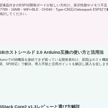
型液晶付きのESP32開発ボードが欲しい方向け。表示性能やメモリ不足
T7789・16MB・WiFi+BLE・CH340・Type-C対応のideaspark ESP
検討してください。
SBホストシールド 2.0 Arduino互換の使い方と活用法
rduinoでUSB機器を接続できず困っている開発者向け。原因はホスト機能
奨、SPI対応）で解決。導入手順と活用ポイントを解説し購入を促しま
5Stack Core2 v1.3レビューと選び方解説