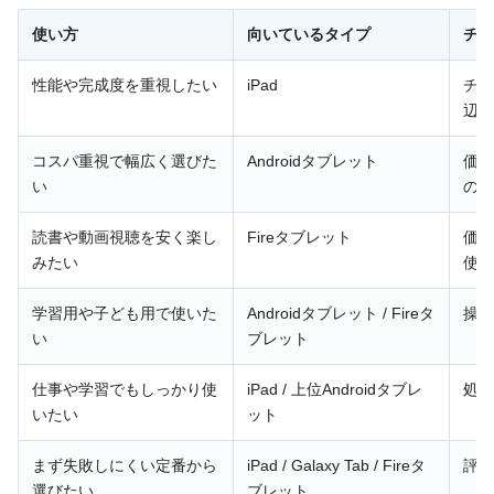
使い方
向いているタイプ
チェ
性能や完成度を重視したい
iPad
チッ
辺機
コスパ重視で幅広く選びた
Androidタブレット
価格
い
の広
読書や動画視聴を安く楽し
Fireタブレット
価格
みたい
使い
学習用や子ども用で使いた
Androidタブレット / Fireタ
操作
い
ブレット
仕事や学習でもしっかり使
iPad / 上位Androidタブレ
処理
いたい
ット
まず失敗しにくい定番から
iPad / Galaxy Tab / Fireタ
評判
選びたい
ブレット