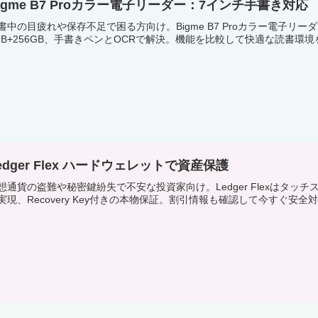
igme B7 Proカラー電子リーダー：7インチ手書き対応
書中の目疲れや保存不足で困る方向け。Bigme B7 Proカラー電子リ
GB+256GB、手書きペンとOCRで解決。機能を比較して快適な読書
edger Flex ハードウェレットで資産保護
想通貨の盗難や秘密鍵紛失で不安な投資家向け。Ledger Flexはタッチスクリー
実現、Recovery Key付きの本物保証。割引情報も確認して今すぐ安全