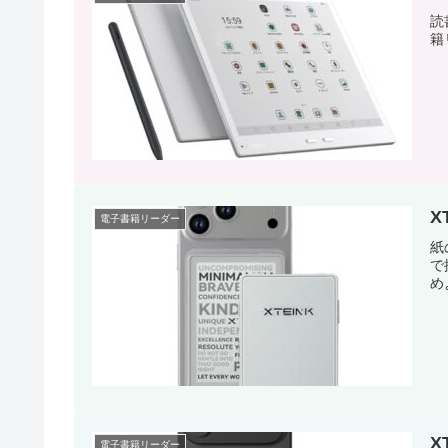
読
籍
X
電子書籍リーダー
紙
で
め
X
電子書籍リーダー