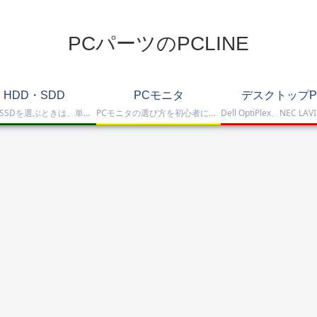
PCパーツのPCLINE
HDD・SDD
PCモニタ
デスクトップP
HDD・SSDを選ぶときは、単に容量だけを見るのではなく、保存重視なのか、高速化したいのか、NAS運用なのか、外付けで使いたいのかまで整理して選ぶことが大切です。このカテゴリでは、HDDとSSDの基本的な違いを踏まえつつ、保存容量をしっかり確保したい方向けのHDD、高速起動や作業効率を重視したい方向けのSSD、さらにNAS向けHDDやNVMe SSD、SATA SSD、外付けストレージまで比較しや…
PCモニタの選び方を初心者にも分かりやすく解説。ゲーミングモニタ、4K・高画質モニタ、モバイルモニタ、仕事・普段使い向けモニタまで、用途別に比較しやすくまとめています。