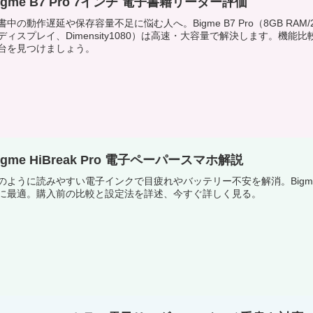
igme B7 Pro 7インチ 電子書籍リーダー評価
書中の動作遅延や保存容量不足に悩む人へ。Bigme B7 Pro（8GB RAM/25
ディスプレイ、Dimensity1080）は高速・大容量で解決します。
台を見つけましょう。
igme HiBreak Pro 電子ペーパースマホ解説
のように読みやすい電子インクで目疲れやバッテリー不安を解消。Bigme HiBrea
に最適。購入前の比較と設定法を詳述、今すぐ詳しく見る。