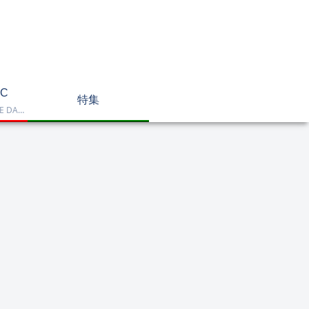
C
特集
Dell OptiPlex、NEC LAVIE DA770、HP DT 24-cr2000、ASUS V470VAK、Dell 24 AIO EC24250などを掲載したデスクトップPC一覧です。一体型や整備済み品を比較しながら、用途に合うモデルを選べます。