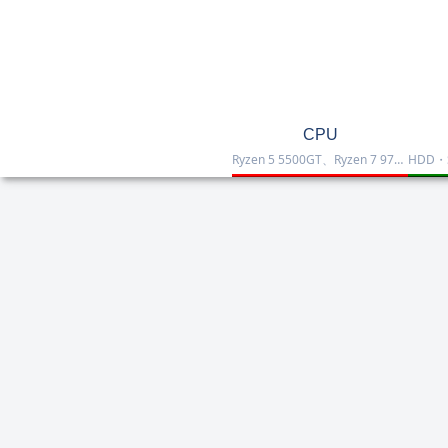
CPU
Ryzen 5 5500GT、Ryzen 7 9700X、Ryzen 7 9800X3D、Core Ultra 7 265K、Core i5-12400などを掲載したCPU一覧です。性能・価格・用途を比較しながら、自作PCやゲーミング向けの最適な1台を選べます。