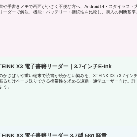
書や手書きメモで画面が小さく不便な方へ。Android14・スタイラス・大画面
リーダーで解決。機能・バッテリー・接続性を比較し、購入の判断基準と
TEINK X3 電子書籍リーダー｜3.7インチE-Ink
のかさばりや重い端末で読書が続かない悩みを、XTEINK X3（3.7インチ・
振るだけページ送りできる携帯性を求める通勤・通学ユーザー向け。詳
よう。
TEINK X3 電子書籍リーダー 3.7型 58g 軽量