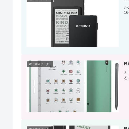
か
1
B
電子書籍リーダー
カ
と
B