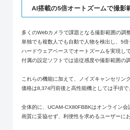
AI搭載の5倍オートズームで撮影
多くのWebカメラで課題となる撮影範囲の調
単独でも複数人でも自動で人物を検出し、5
ハードウェアベースでオートズームを実現し
付属の設定ソフトでは追従感度や撮影範囲の
これらの機能に加えて、ノイズキャンセリン
価格は8,374円前後と高性能機としては手頃
全体的に、UCAM-CX80FBBKはオンラ
画質に妥協せず、利便性を求めるユーザーに