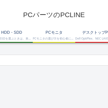
PCパーツのPCLINE
HDD・SDD
PCモニタ
デスクトップP
HDD・SSDを選ぶときは、単に容量だけを見るのではなく、保存重視なのか、高速化したいのか、NAS運用なのか、外付けで使いたいのかまで整理して選ぶことが大切です。このカテゴリでは、HDDとSSDの基本的な違いを踏まえつつ、保存容量をしっかり確保したい方向けのHDD、高速起動や作業効率を重視したい方向けのSSD、さらにNAS向けHDDやNVMe SSD、SATA SSD、外付けストレージまで比較しや…
PCモニタの選び方を初心者にも分かりやすく解説。ゲーミングモニタ、4K・高画質モニタ、モバイルモニタ、仕事・普段使い向けモニタまで、用途別に比較しやすくまとめています。