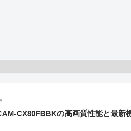
ラ
CAM-CX80FBBKの高画質性能と最新