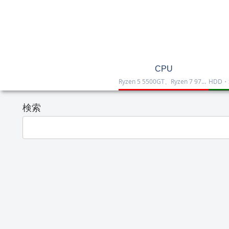
CPU
Ryzen 5 5500GT、Ryzen 7 9700X、Ryzen 7 9800X3D、Core Ultra 7 265K、Core i5-12400などを掲載したCPU一覧です。性能・価格・用途を比較しながら、自作PCやゲーミング向けの最適な1台を選べます。
検索