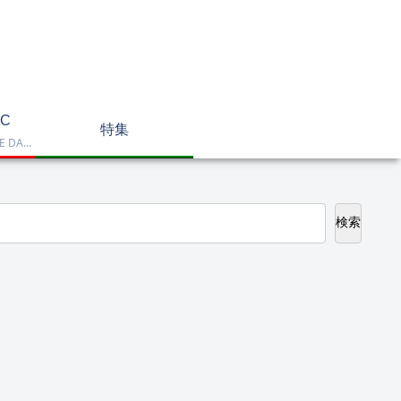
C
特集
Dell OptiPlex、NEC LAVIE DA770、HP DT 24-cr2000、ASUS V470VAK、Dell 24 AIO EC24250などを掲載したデスクトップPC一覧です。一体型や整備済み品を比較しながら、用途に合うモデルを選べます。
検索