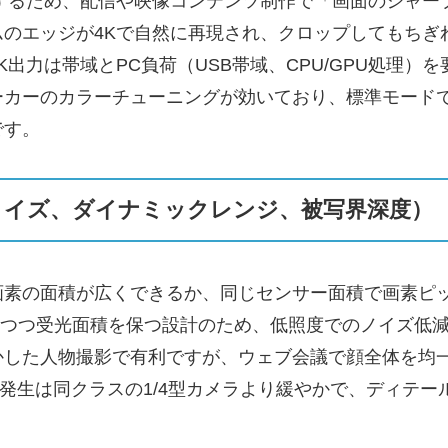
するため、配信や映像コンテンツ制作で「画面のシャー
のエッジが4Kで自然に再現され、クロップしてもちぎ
出力は帯域とPC負荷（USB帯域、CPU/GPU処理）
ーカーのカラーチューニングが効いており、標準モード
です。
（ノイズ、ダイナミックレンジ、被写界深度）
画素の面積が広くできるか、同じセンサー面積で画素ピ
を確保しつつ受光面積を保つ設計のため、低照度でのノイズ
かした人物撮影で有利ですが、ウェブ会議で顔全体を均
ズ発生は同クラスの1/4型カメラより緩やかで、ディテ