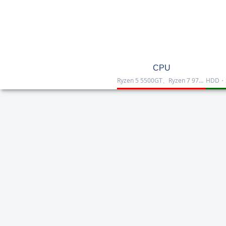
CPU
Ryzen 5 5500GT、Ryzen 7 9700X、Ryzen 7 9800X3D、Core Ultra 7 265K、Core i5-12400などを掲載したCPU一覧です。性能・価格・用途を比較しながら、自作PCやゲーミング向けの最適な1台を選べます。