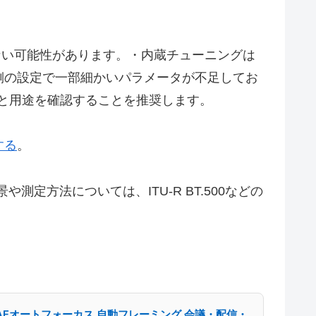
定しない可能性があります。・内蔵チューニングは
側の設定で一部細かいパラメータが不足してお
と用途を確認することを推奨します。
する
。
定方法については、ITU-R BT.500などの
イク PDAFオートフォーカス 自動フレーミング 会議・配信・