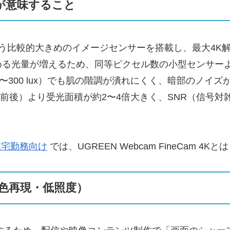
psが意味すること
.5型）”という比較的大きめのイメージセンサーを搭載し、最大
める光量が増えるため、同等ピクセル数の小型センサー
〜300 lux）でも肌の階調が潰れにくく、暗部のノイズ
型前後）より受光面積が約2〜4倍大きく、SNR（信号
適在宅勤務向け
では、UGREEN Webcam FineCam 
色再現・低照度）