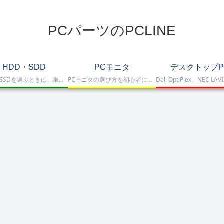
PCパーツのPCLINE
HDD・SDD
PCモニタ
デスクトップP
HDD・SSDを選ぶときは、単に容量だけを見るのではなく、保存重視なのか、高速化したいのか、NAS運用なのか、外付けで使いたいのかまで整理して選ぶことが大切です。このカテゴリでは、HDDとSSDの基本的な違いを踏まえつつ、保存容量をしっかり確保したい方向けのHDD、高速起動や作業効率を重視したい方向けのSSD、さらにNAS向けHDDやNVMe SSD、SATA SSD、外付けストレージまで比較しや…
PCモニタの選び方を初心者にも分かりやすく解説。ゲーミングモニタ、4K・高画質モニタ、モバイルモニタ、仕事・普段使い向けモニタまで、用途別に比較しやすくまとめています。