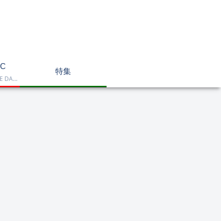
C
特集
Dell OptiPlex、NEC LAVIE DA770、HP DT 24-cr2000、ASUS V470VAK、Dell 24 AIO EC24250などを掲載したデスクトップPC一覧です。一体型や整備済み品を比較しながら、用途に合うモデルを選べます。