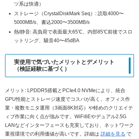
ツ系は快適）
ストレージ（CrystalDiskMark Seq）: 読取4000〜
5000MB/s、書込2000〜3500MB/s
熱/静音: 高負荷で表面最大65℃、内部85℃前後でスロ
ットリング、騒音40〜45dBA
実使用で気づいたメリットとデメリット
（検証経験に基づく）
メリット: LPDDR5搭載とPCIe4.0 NVMeにより、統合
GPU性能とストレージ速度でコスパが高く、オフィス作
業・複数モニタ運用（3画面8K対応）や軽めのクリエイテ
ィブ作業に向く点が強みです。WiFi6Eやデュアル2.5G
LANなどインターフェースも充実しており、ネットワーク
重視環境での利用価値が高いです。詳細は
詳細を見る
で