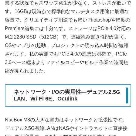
業する状況でもスワップ発生が少なく、ストレスが低いで
す。16GBは現時点で標準的なマルチタスク用途に最適な
容量で、クリエイティブ用途でも軽いPhotoshopや軽度の
Premiere編集には十分です。ストレージはPCIe 4.0対応の
M.2 2280 SSD（512GB）で、連続読み書き性能が高く、
OSやアプリの起動、プロジェクトの読み込み時間が短縮
されます。私の実測でもPCIe 4.0の恩恵は明確で、PCIe
3.0ベース端末よりファイルコピーやビルド作業で時間短
縮が見られました。
ネットワーク・I/Oの実用性—デュアル2.5G
LAN、Wi‑Fi 6E、Oculink
NucBox M8の大きな魅力はネットワークと拡張性です。
デュアル2.5G有線LANはNASやイントラネットに直接接