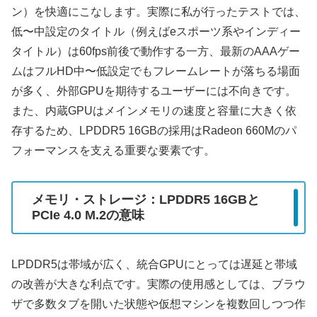
ン）を快適にこなします。実際に私が行ったテストでは、
低〜中設定のタイトル（例えばeスポーツ系やインディー
タイトル）は60fps前後で動作する一方、最新のAAAゲー
ムはフルHD中〜低設定でもフレームレートが落ちる場面
が多く、外部GPUを期待するユーザーには不向きです。
また、内蔵GPUはメインメモリの速度と容量に大きく依
存するため、LPDDR5 16GBの採用はRadeon 660Mのパ
フォーマンスを支える重要な要素です。
メモリ・ストレージ：LPDDR5 16GBと
PCIe 4.0 M.2の意味
LPDDR5は帯域が広く、統合GPUにとっては遅延と帯域
の改善が大きな利点です。実際の使用感としては、ブラウ
ザで多数タブを開いた状態や仮想マシンを複数回しつつ作