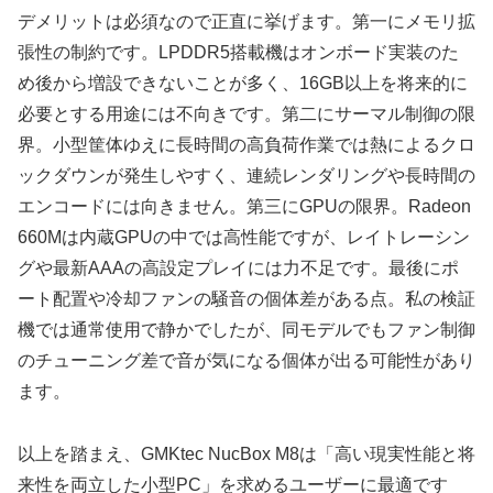
デメリットは必須なので正直に挙げます。第一にメモリ拡
張性の制約です。LPDDR5搭載機はオンボード実装のた
め後から増設できないことが多く、16GB以上を将来的に
必要とする用途には不向きです。第二にサーマル制御の限
界。小型筐体ゆえに長時間の高負荷作業では熱によるクロ
ックダウンが発生しやすく、連続レンダリングや長時間の
エンコードには向きません。第三にGPUの限界。Radeon
660Mは内蔵GPUの中では高性能ですが、レイトレーシン
グや最新AAAの高設定プレイには力不足です。最後にポ
ート配置や冷却ファンの騒音の個体差がある点。私の検証
機では通常使用で静かでしたが、同モデルでもファン制御
のチューニング差で音が気になる個体が出る可能性があり
ます。
以上を踏まえ、GMKtec NucBox M8は「高い現実性能と将
来性を両立した小型PC」を求めるユーザーに最適です