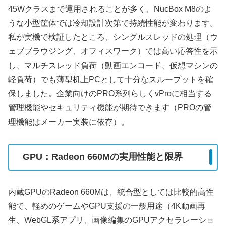
45Wクラスまで運用されることが多く、NucBox M8のよ
うな小型筐体では冷却設計次第で持続性能が変わります。
私が実機で検証したところ、シングルスレッドの処理（ウ
ェブブラウジング、オフィスワーク）では高い応答性を示
し、マルチスレッド負荷（動画エンコード、仮想マシンの
軽負荷）でも薄型机上PCとして十分なスループットを確
保しました。企業向けのPRO系列らしくvProに相当する
管理機能やセキュリティ機能が期待できます（PROの管
理機能はメーカー実装に依存）。
GPU：Radeon 660Mの実用性能と限界
内蔵GPUのRadeon 660Mは、統合型としては比較的高性
能で、軽めのゲームやGPU支援の一般用途（4K動画再
生、WebGL系アプリ、画像編集のGPUアクセラレーショ