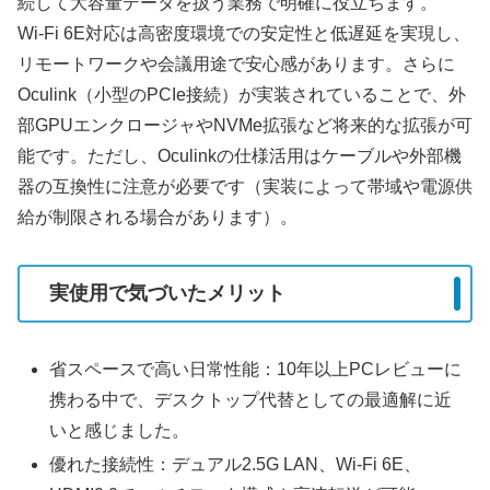
続して大容量データを扱う業務で明確に役立ちます。
Wi‑Fi 6E対応は高密度環境での安定性と低遅延を実現し、
リモートワークや会議用途で安心感があります。さらに
Oculink（小型のPCIe接続）が実装されていることで、外
部GPUエンクロージャやNVMe拡張など将来的な拡張が可
能です。ただし、Oculinkの仕様活用はケーブルや外部機
器の互換性に注意が必要です（実装によって帯域や電源供
給が制限される場合があります）。
実使用で気づいたメリット
省スペースで高い日常性能：10年以上PCレビューに
携わる中で、デスクトップ代替としての最適解に近
いと感じました。
優れた接続性：デュアル2.5G LAN、Wi‑Fi 6E、