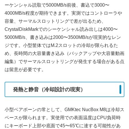
ーケンシャル読取で5000MB/s前後、書込で3000〜
4000MB/s程度が期待できます。実測ではコントローラや
容量、サーマルスロットリングで差が出るため、
CrystalDiskMarkでのシーケンシャル読み出しは4000〜
5000MB/s、書き込みは2000〜3500MB/sが現実的なレン
ジです。小型筐体ではM.2スロットの冷却が限られるた
め、長時間の大容量書き込み（バックアップや大容量動画
編集）でサーマルスロットリングが発生する場合がある点
は留意が必要です。
発熱と静音（冷却設計の現実）
小型ベアボーンの常として、GMKtec NucBox M8は冷却ス
ペースが限られます。実使用での表面温度はCPU負荷時
にキーボード上部や底面で45〜65℃に達する可能性があ