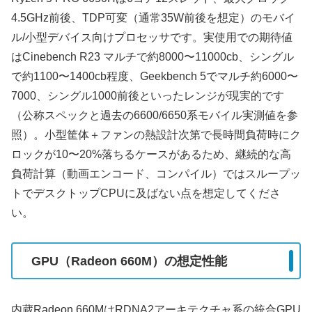
4.5GHz前後、TDP可変（通常35W前後を想定）のモバイ
ル/小型デバイス向けプロセッサです。実使用での期待値
はCinebench R23 マルチで約8000〜11000cb、シングル
で約1100〜1400cb程度、Geekbench 5でマルチ約6000〜
7000、シングル1000前後といったレンジが現実的です
（公称スペックと過去の6600/6650系モバイル実測値を参
照）。小型筐体＋ファンの熱設計次第で長時間負荷時にク
ロックが10〜20%落ちるケースがあるため、継続的な高
負荷計算（動画エンコード、コンパイル）ではスループッ
トでデスクトップCPUに及ばない点を想定してくださ
い。
GPU（Radeon 660M）の想定性能
内蔵Radeon 660MはRDNA2アーキテクチャ系の統合GPU