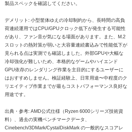
製品スペックを確認してください。
デメリット: 小型筐体ゆえの冷却制約から、長時間の高負
荷連続運用ではCPU/GPUクロック低下が発生する可能性
があり、ファン音が気になる場面があります。また、M.2
スロットの熱対策が弱いと大容量連続書込みで性能低下が
見られる点は実測でも確認しました。外部GPUや大幅な
冷却強化が難しいため、本格的なゲームやハイエンド
GPU依存のレンダリング作業を主目的にするユーザーに
はおすすめしません。検証経験上、日常用途〜中程度のク
リエイティブ作業までが最もコストパフォーマンス良好な
用途です。
出典・参考: AMD公式仕様（Ryzen 6000シリーズ技術資
料）、過去の実機ベンチマークデータ、
Cinebench/3DMark/CystalDiskMark の一般的なスコアレ