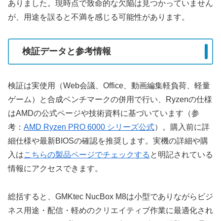
ありました。現時点で致命的な欠陥は見つかっていません
が、用途を誤ると不満を感じる可能性があります。
検証データと参考情報
検証は実使用（Web会議、Office、動画編集軽負荷、軽量
ゲーム）と合成ベンチマークの併用で行い、Ryzenの仕様
はAMDの公式ページや技術資料に基づいています（参
考：
AMD Ryzen PRO 6000 シリーズ公式
）。購入前に詳
細仕様や最新BIOSの確認を推奨します。実機の詳細や購
入は
こちらの製品ページでチェックする
と明記されている
情報にアクセスできます。
総括すると、GMKtec NucBox M8は小型でありながらビジ
ネス用途・配信・軽めのクリエイティブ作業に最適化され