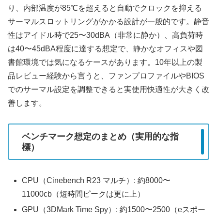
り、内部温度が85℃を超えると自動でクロックを抑える
サーマルスロットリングがかかる設計が一般的です。静音
性はアイドル時で25〜30dBA（非常に静か）、高負荷時
は40〜45dBA程度に達する想定で、静かなオフィスや図
書館環境では気になるケースがあります。10年以上の製
品レビュー経験から言うと、ファンプロファイルやBIOS
でのサーマル設定を調整できると実使用快適性が大きく改
善します。
ベンチマーク想定のまとめ（実用的な指
標）
CPU（Cinebench R23 マルチ）: 約8000〜
11000cb（短時間ピークは更に上）
GPU（3DMark Time Spy）: 約1500〜2500（eスポー