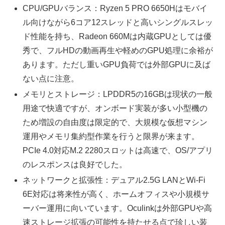
CPU/GPUバランス：Ryzen 5 PRO 6650Hはモバイ
ル向けながら6コア12スレッドと高いシングルスレッ
ド性能を持ち、Radeon 660Mは内蔵GPUとしては優
秀で、フルHDの動画再生や軽めのGPU処理に余裕が
あります。ただし重いGPU負荷では外部GPUに及ば
ない点に注意。
メモリとストレージ：LPDDR5の16GBは現状の一般
用途で快適ですが、オンボード実装が多い小型機の
ため増設の自由度は限定的で、大規模な仮想マシン
運用やメモリ集約型作業を行うと限界が来ます。
PCIe 4.0対応M.2 2280スロットは高速で、OS/アプリ
のレスポンスは良好でした。
ネットワークと拡張性：デュアル2.5G LANとWi‑Fi
6E対応は将来性が高く、ホームオフィスや小規模サ
ーバー運用に向いています。Oculinkは外部GPUや高
速ストレージ拡張の可能性を持たせる点で珍しい装