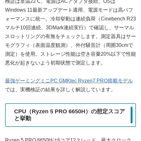
検証は室温22℃、電源はACアダプタ接続、OSは
Windows 11最新アップデート適用、電源モードは高パフ
ォーマンスに統一。冷却挙動は連続負荷（Cinebench R23
マルチ10回連続、3DMark連続実行）で確認し、サーマル
スロットリングの有無をチェックします。測定器具はサー
モグラフィ（表面温度観測）、外付騒音計（周囲30cmで
測定）を使用。ストレージ性能は空き容量20%以下で性能
悪化が起きないよう初期状態で測定します。
最強ゲーミングミニPC GMKtec Ryzen7 PRO搭載モデル
では、実機検証の結果を詳しく解説しています。
CPU（Ryzen 5 PRO 6650H）の想定スコア
と挙動
Ryzen 5 PRO 6650Hは6コア12スレッド、最大クロック