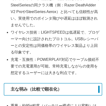
SteelSeriesの同クラス機（例：Razer DeathAdder
V2 ProやSteelSeries Aerox）と比べても信頼性が高
い。実使用でのポインタ飛びや遅延はほぼ観測され
ませんでした。
ワイヤレス技術：LIGHTSPEEDは低遅延で、プロゲ
ーマー向けに設計されたプロトコル。USBレシーバ
ーとの安定性は同価格帯のワイヤレス製品より上回
る印象です。
充電・互換性：POWERPLAY対応でケーブル接続不
要での充電運用が可能。常時充電しながらの使用を
想定するユーザーには大きな利点です。
主な弱み（比較で顕在化）
重量：約95g程度（バッテリー構成により変動）は、