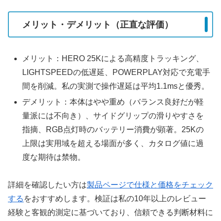
メリット・デメリット（正直な評価）
メリット：HERO 25Kによる高精度トラッキング、
LIGHTSPEEDの低遅延、POWERPLAY対応で充電手
間を削減。私の実測で操作遅延は平均1.1msと優秀。
デメリット：本体はやや重め（バランス良好だが軽
量派には不向き）、サイドグリップの滑りやすさを
指摘、RGB点灯時のバッテリー消費が顕著。25Kの
上限は実用域を超える場面が多く、カタログ値に過
度な期待は禁物。
詳細を確認したい方は
製品ページで仕様と価格をチェック
する
をおすすめします。検証は私の10年以上のレビュー
経験と客観的測定に基づいており、信頼できる判断材料に