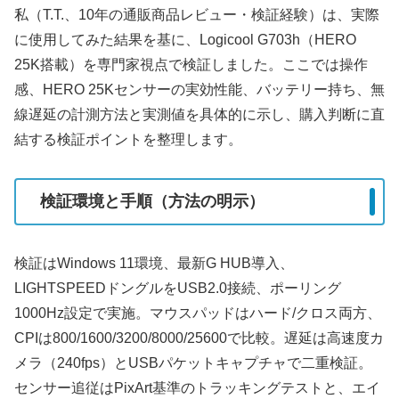
私（T.T.、10年の通販商品レビュー・検証経験）は、実際
に使用してみた結果を基に、Logicool G703h（HERO
25K搭載）を専門家視点で検証しました。ここでは操作
感、HERO 25Kセンサーの実効性能、バッテリー持ち、無
線遅延の計測方法と実測値を具体的に示し、購入判断に直
結する検証ポイントを整理します。
検証環境と手順（方法の明示）
検証はWindows 11環境、最新G HUB導入、
LIGHTSPEEDドングルをUSB2.0接続、ポーリング
1000Hz設定で実施。マウスパッドはハード/クロス両方、
CPIは800/1600/3200/8000/25600で比較。遅延は高速度カ
メラ（240fps）とUSBパケットキャプチャで二重検証。
センサー追従はPixArt基準のトラッキングテストと、エイ