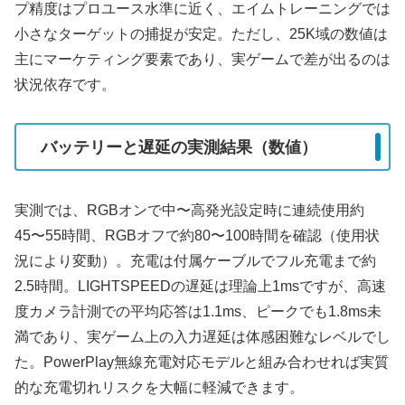
プ精度はプロユース水準に近く、エイムトレーニングでは
小さなターゲットの捕捉が安定。ただし、25K域の数値は
主にマーケティング要素であり、実ゲームで差が出るのは
状況依存です。
バッテリーと遅延の実測結果（数値）
実測では、RGBオンで中〜高発光設定時に連続使用約
45〜55時間、RGBオフで約80〜100時間を確認（使用状
況により変動）。充電は付属ケーブルでフル充電まで約
2.5時間。LIGHTSPEEDの遅延は理論上1msですが、高速
度カメラ計測での平均応答は1.1ms、ピークでも1.8ms未
満であり、実ゲーム上の入力遅延は体感困難なレベルでし
た。PowerPlay無線充電対応モデルと組み合わせれば実質
的な充電切れリスクを大幅に軽減できます。