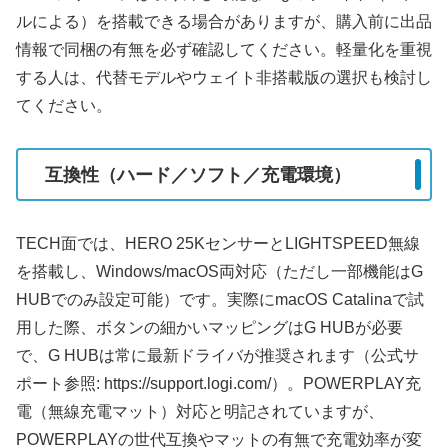
ルによる）を搭載できる場合がありますが、購入前に出品
情報で同梱の有無を必ず確認してください。軽量化を重視
する人は、代替モデルやウェイト非搭載版の選択も検討し
てください。
互換性（ハード／ソフト／充電環境）
TECH面では、HERO 25KセンサーとLIGHTSPEED無線
を搭載し、Windows/macOS両対応（ただし一部機能はG
HUBでのみ設定可能）です。実際にmacOS Catalinaで試
用した際、ボタンの細かいマッピングはG HUBが必要
で、G HUBは常に最新ドライバが推奨されます（公式サ
ポート参照: https://support.logi.com/）。POWERPLAY充
電（無線充電マット）対応と明記されていますが、
POWERPLAYの世代互換やマットの有無で充電効率が変