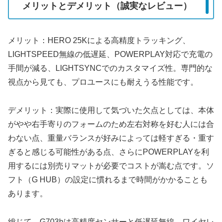
メリットとデメリット（誠実なレビュー）
メリット：HERO 25Kによる高精度トラッキング、
LIGHTSPEED無線の低遅延、POWERPLAY対応で充電の
手間が減る、LIGHTSYNCでのカスタマイズ性。専門的な
視点から見ても、プロユースにも耐えうる性能です。
デメリット：実際に使用して気づいた欠点としては、本体
がやや右手寄りのフォームのため左右対称を好む人には合
わない点、重量バランスが好みによっては軽すぎる・重す
ぎると感じる可能性がある点、さらにPOWERPLAYを利
用するには別売りマットが必要でコストが嵩む点です。ソ
フト（G HUB）の設定に慣れるまで時間がかかることも
あります。
総じて、G703hは高精度センサーと低遅延無線、ワイヤレ