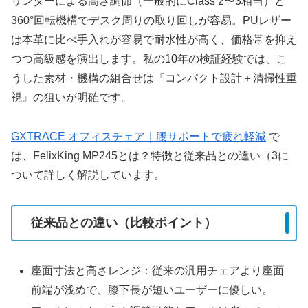
リンダーによる高さ調節（一般的にClass 2〜3相当）と
360°回転機構でデスク周りの取り回しが容易。PUレザー
は本革に比べ手入れが容易で耐水性が高く、価格帯を抑え
つつ高級感を演出します。私の10年の検証経験では、こ
うした素材・機構の組合せは『コンパクト設計＋清掃性重
視』の狙いが明確です。
GXTRACE オフィスチェア｜腰サポートで疲れ軽減
で
は、FelixKing MP245とは？特徴と従来品との違い（3に
ついて詳しく解説しています。
従来品との違い（比較ポイント）
座面寸法と高さレンジ：従来の汎用チェアより座面
前端が浅めで、膝下長が短いユーザーに優しい。