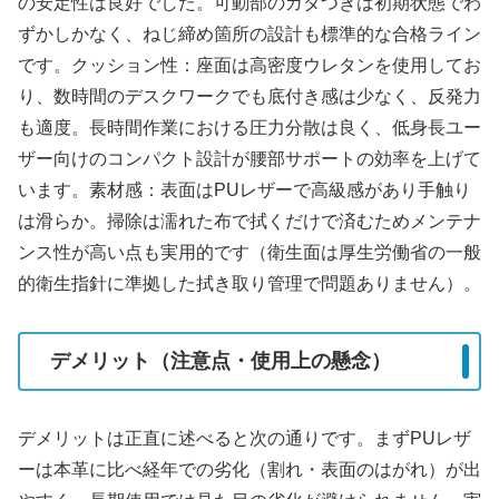
の安定性は良好でした。可動部のガタつきは初期状態でわ
ずかしかなく、ねじ締め箇所の設計も標準的な合格ライン
です。クッション性：座面は高密度ウレタンを使用してお
り、数時間のデスクワークでも底付き感は少なく、反発力
も適度。長時間作業における圧力分散は良く、低身長ユー
ザー向けのコンパクト設計が腰部サポートの効率を上げて
います。素材感：表面はPUレザーで高級感があり手触り
は滑らか。掃除は濡れた布で拭くだけで済むためメンテナ
ンス性が高い点も実用的です（衛生面は厚生労働省の一般
的衛生指針に準拠した拭き取り管理で問題ありません）。
デメリット（注意点・使用上の懸念）
デメリットは正直に述べると次の通りです。まずPUレザ
ーは本革に比べ経年での劣化（割れ・表面のはがれ）が出