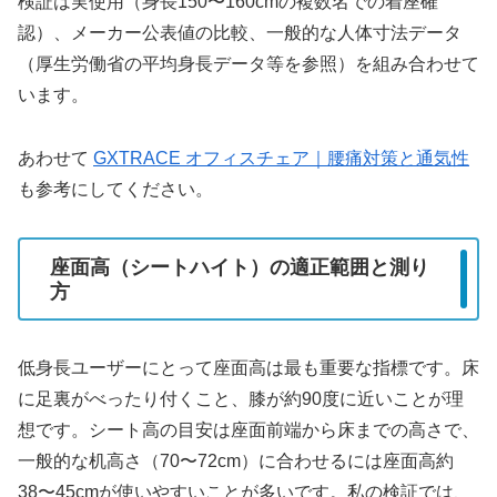
検証は実使用（身長150〜160cmの複数名での着座確
認）、メーカー公表値の比較、一般的な人体寸法データ
（厚生労働省の平均身長データ等を参照）を組み合わせて
います。
あわせて
GXTRACE オフィスチェア｜腰痛対策と通気性
も参考にしてください。
座面高（シートハイト）の適正範囲と測り
方
低身長ユーザーにとって座面高は最も重要な指標です。床
に足裏がべったり付くこと、膝が約90度に近いことが理
想です。シート高の目安は座面前端から床までの高さで、
一般的な机高さ（70〜72cm）に合わせるには座面高約
38〜45cmが使いやすいことが多いです。私の検証では、