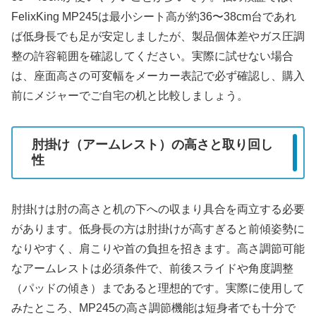
FelixKing MP245は最小シート高が約36〜38cm台であれ
ば低身長でも足が安定しましたが、製品個体差やガス圧調
整の許容範囲を確認してください。実際に試せない場合
は、座面高さの可変幅をメーカー表記で必ず確認し、購入
前にメジャーでご自宅の机と比較しましょう。
肘掛け（アームレスト）の高さと取り回し
性
肘掛けは肘の高さと机の下への収まり具合を両立する必要
があります。低身長の方は肘掛けが高すぎると前傾姿勢に
なりやすく、肩こりや首の負担を招きます。高さ調節可能
なアームレストは必須条件で、前後スライドや角度調整
（パッドの傾き）まであると理想的です。実際に使用して
みたところ、MP245の高さ調節機能は短身者でも十分で