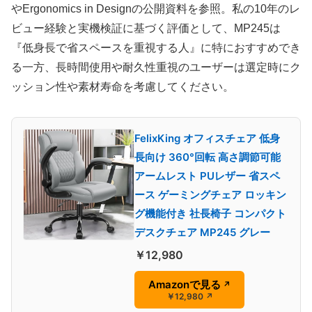
やErgonomics in Designの公開資料を参照。私の10年のレ
ビュー経験と実機検証に基づく評価として、MP245は
『低身長で省スペースを重視する人』に特におすすめでき
る一方、長時間使用や耐久性重視のユーザーは選定時にク
ッション性や素材寿命を考慮してください。
FelixKing オフィスチェア 低身
長向け 360°回転 高さ調節可能
アームレスト PUレザー 省スペ
ース ゲーミングチェア ロッキン
グ機能付き 社長椅子 コンパクト
デスクチェア MP245 グレー
￥12,980
Amazonで見る
↗
￥12,980
↗