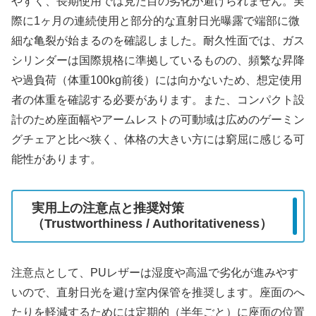
やすく、長期使用では見た目の劣化が避けられません。実
際に1ヶ月の連続使用と部分的な直射日光曝露で端部に微
細な亀裂が始まるのを確認しました。耐久性面では、ガス
シリンダーは国際規格に準拠しているものの、頻繁な昇降
や過負荷（体重100kg前後）には向かないため、想定使用
者の体重を確認する必要があります。また、コンパクト設
計のため座面幅やアームレストの可動域は広めのゲーミン
グチェアと比べ狭く、体格の大きい方には窮屈に感じる可
能性があります。
実用上の注意点と推奨対策
（Trustworthiness / Authoritativeness）
注意点として、PUレザーは湿度や高温で劣化が進みやす
いので、直射日光を避け室内保管を推奨します。座面のへ
たりを軽減するためには定期的（半年ごと）に座面の位置