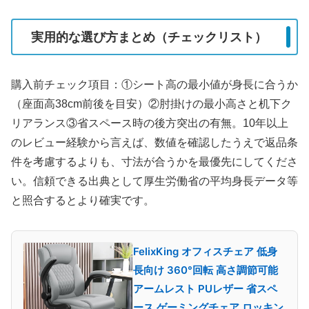
実用的な選び方まとめ（チェックリスト）
購入前チェック項目：①シート高の最小値が身長に合うか
（座面高38cm前後を目安）②肘掛けの最小高さと机下ク
リアランス③省スペース時の後方突出の有無。10年以上
のレビュー経験から言えば、数値を確認したうえで返品条
件を考慮するよりも、寸法が合うかを最優先にしてくださ
い。信頼できる出典として厚生労働省の平均身長データ等
と照合するとより確実です。
FelixKing オフィスチェア 低身
長向け 360°回転 高さ調節可能
アームレスト PUレザー 省スペ
ース ゲーミングチェア ロッキン