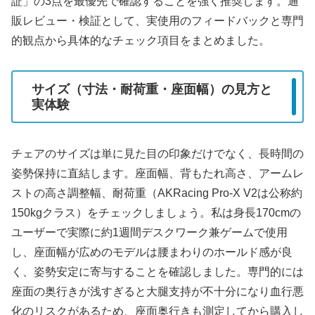
証」の3点を最優先で確認することを強く推奨します。通
販レビュー・検証として、実使用のフィードバックと専門
的観点から具体的なチェック項目をまとめました。
サイズ（寸法・耐荷重・座面幅）の見方と
実体験
チェアのサイズは単に見た目の印象だけでなく、長時間の
姿勢保持に直結します。座面幅、背もたれ高さ、アームレ
ストの高さ調整幅、耐荷重（AKRacing Pro-X V2は公称約
150kgクラス）をチェックしましょう。私は身長170cmの
ユーザーで実際に約1週間デスクワーク兼ゲームで使用
し、座面幅が広めのモデルは腰まわりのホールド感が良
く、姿勢安定に寄与することを確認しました。専門的には
座面の奥行きが浅すぎると大腿支持が不十分になり血行悪
化のリスクがあるため、座面奥行きも測定してから購入し