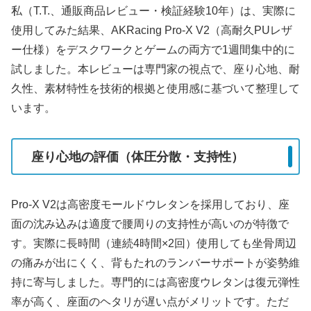
私（T.T.、通販商品レビュー・検証経験10年）は、実際に
使用してみた結果、AKRacing Pro-X V2（高耐久PUレザ
ー仕様）をデスクワークとゲームの両方で1週間集中的に
試しました。本レビューは専門家の視点で、座り心地、耐
久性、素材特性を技術的根拠と使用感に基づいて整理して
います。
座り心地の評価（体圧分散・支持性）
Pro-X V2は高密度モールドウレタンを採用しており、座
面の沈み込みは適度で腰周りの支持性が高いのが特徴で
す。実際に長時間（連続4時間×2回）使用しても坐骨周辺
の痛みが出にくく、背もたれのランバーサポートが姿勢維
持に寄与しました。専門的には高密度ウレタンは復元弾性
率が高く、座面のヘタリが遅い点がメリットです。ただ