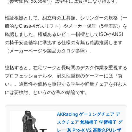
（参考価格: 58,384円）は学生には負担になり得ます。
検証根拠として、組立時の工具類、シリンダーの規格（一
般的なClass-4ガスリフト）やメーカー保証（5年表記）を
確認しました。権威あるレビュー指標としてISOやANSI
の椅子安全基準に準拠する仕様の有無も確認推奨します
（メーカーページや製品カタログ参照）。
総括すると、在宅ワークと長時間のデスク作業を重視する
プロフェッショナルや、耐久性重視のゲーマーには『買
い』。通気性や価格を重視する学生や軽量チェアを好む人
には要検討、というのが私の結論です。
AKRacing ゲーミングチェア デ
スクチェア 勉強椅子 学習椅子 グ
レー 灰 Pro-X V2 高耐久PUレザ