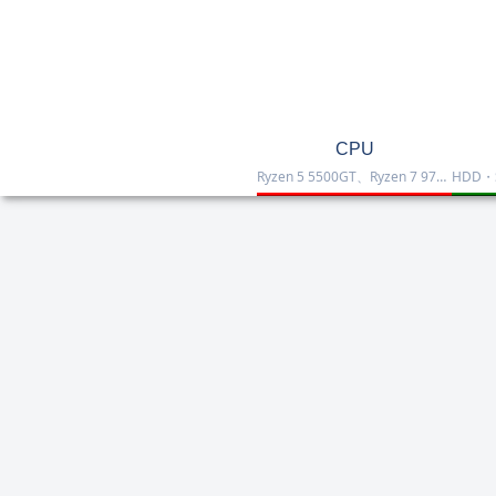
CPU
Ryzen 5 5500GT、Ryzen 7 9700X、Ryzen 7 9800X3D、Core Ultra 7 265K、Core i5-12400などを掲載したCPU一覧です。性能・価格・用途を比較しながら、自作PCやゲーミング向けの最適な1台を選べます。