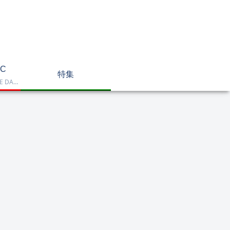
C
特集
Dell OptiPlex、NEC LAVIE DA770、HP DT 24-cr2000、ASUS V470VAK、Dell 24 AIO EC24250などを掲載したデスクトップPC一覧です。一体型や整備済み品を比較しながら、用途に合うモデルを選べます。