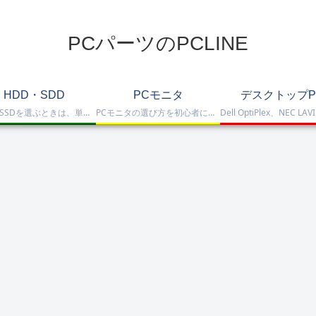
PCパーツのPCLINE
HDD・SDD
PCモニタ
デスクトップP
HDD・SSDを選ぶときは、単に容量だけを見るのではなく、保存重視なのか、高速化したいのか、NAS運用なのか、外付けで使いたいのかまで整理して選ぶことが大切です。このカテゴリでは、HDDとSSDの基本的な違いを踏まえつつ、保存容量をしっかり確保したい方向けのHDD、高速起動や作業効率を重視したい方向けのSSD、さらにNAS向けHDDやNVMe SSD、SATA SSD、外付けストレージまで比較しや…
PCモニタの選び方を初心者にも分かりやすく解説。ゲーミングモニタ、4K・高画質モニタ、モバイルモニタ、仕事・普段使い向けモニタまで、用途別に比較しやすくまとめています。