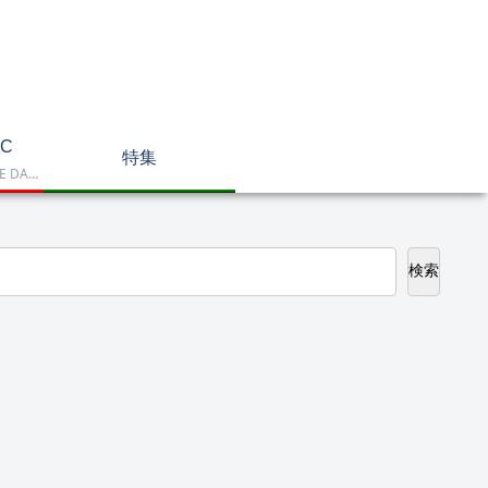
C
特集
Dell OptiPlex、NEC LAVIE DA770、HP DT 24-cr2000、ASUS V470VAK、Dell 24 AIO EC24250などを掲載したデスクトップPC一覧です。一体型や整備済み品を比較しながら、用途に合うモデルを選べます。
検索