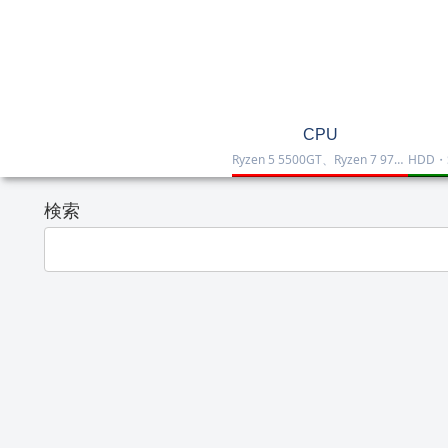
CPU
Ryzen 5 5500GT、Ryzen 7 9700X、Ryzen 7 9800X3D、Core Ultra 7 265K、Core i5-12400などを掲載したCPU一覧です。性能・価格・用途を比較しながら、自作PCやゲーミング向けの最適な1台を選べます。
検索