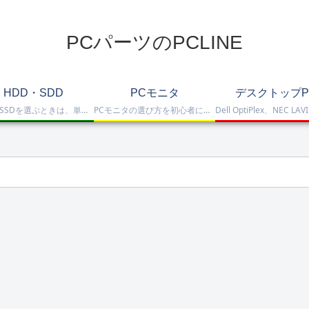
PCパーツのPCLINE
HDD・SDD
PCモニタ
デスクトップP
HDD・SSDを選ぶときは、単に容量だけを見るのではなく、保存重視なのか、高速化したいのか、NAS運用なのか、外付けで使いたいのかまで整理して選ぶことが大切です。このカテゴリでは、HDDとSSDの基本的な違いを踏まえつつ、保存容量をしっかり確保したい方向けのHDD、高速起動や作業効率を重視したい方向けのSSD、さらにNAS向けHDDやNVMe SSD、SATA SSD、外付けストレージまで比較しや…
PCモニタの選び方を初心者にも分かりやすく解説。ゲーミングモニタ、4K・高画質モニタ、モバイルモニタ、仕事・普段使い向けモニタまで、用途別に比較しやすくまとめています。