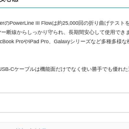
PowerLine III Flowは約25,000回の折り曲
ヤー断線からしっかり守られ、長期間安心して使用でき
cBook ProやiPad Pro、Galaxyシリーズなど
II Flow USB-Cケーブルは機能面だけでなく使い勝手でも