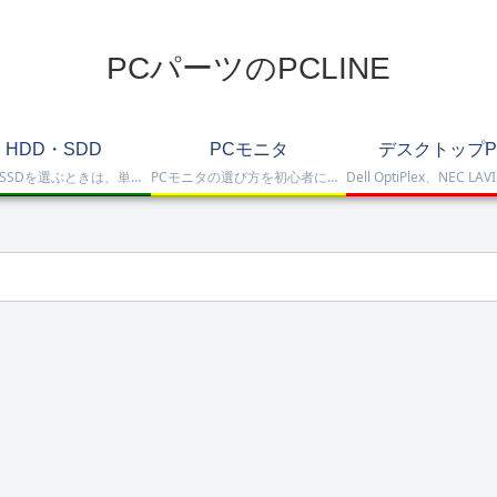
PCパーツのPCLINE
HDD・SDD
PCモニタ
デスクトップP
HDD・SSDを選ぶときは、単に容量だけを見るのではなく、保存重視なのか、高速化したいのか、NAS運用なのか、外付けで使いたいのかまで整理して選ぶことが大切です。このカテゴリでは、HDDとSSDの基本的な違いを踏まえつつ、保存容量をしっかり確保したい方向けのHDD、高速起動や作業効率を重視したい方向けのSSD、さらにNAS向けHDDやNVMe SSD、SATA SSD、外付けストレージまで比較しや…
PCモニタの選び方を初心者にも分かりやすく解説。ゲーミングモニタ、4K・高画質モニタ、モバイルモニタ、仕事・普段使い向けモニタまで、用途別に比較しやすくまとめています。