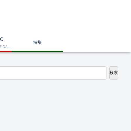
C
特集
Dell OptiPlex、NEC LAVIE DA770、HP DT 24-cr2000、ASUS V470VAK、Dell 24 AIO EC24250などを掲載したデスクトップPC一覧です。一体型や整備済み品を比較しながら、用途に合うモデルを選べます。
検索