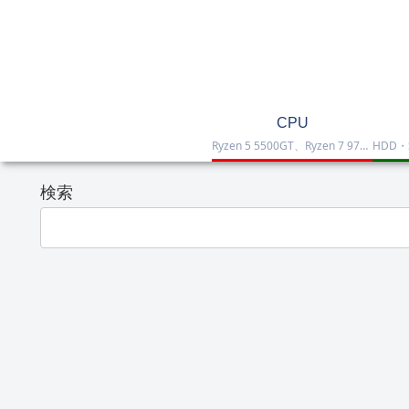
CPU
Ryzen 5 5500GT、Ryzen 7 9700X、Ryzen 7 9800X3D、Core Ultra 7 265K、Core i5-12400などを掲載したCPU一覧です。性能・価格・用途を比較しながら、自作PCやゲーミング向けの最適な1台を選べます。
検索